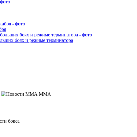
бря
ольших боях и режиме терминатора
MMA