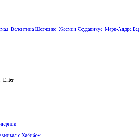
ммад
,
Валентина Шевченко
,
Жасмин Ясудавичус
,
Марк-Андре Ба
+Enter
оперник
равнивал с Хабибом