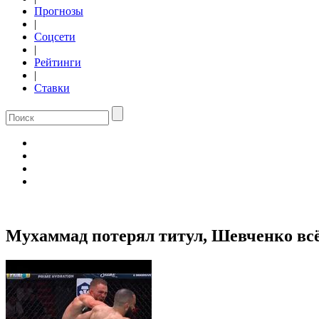
Прогнозы
|
Соцсети
|
Рейтинги
|
Ставки
Мухаммад потерял титул, Шевченко вс