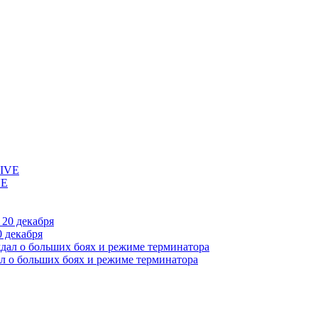
VE
 декабря
л о больших боях и режиме терминатора