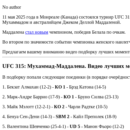
No author
11 мая 2025 года в Монреале (Канада) состоялся турнир UFC 31
Мухаммадом и австралийцем Джеком Деллой Маддаленой.
Маддалена
стал новым
чемпионом, победив Белала по очкам.
Во втором по значимости событии чемпионка женского наиле
Предлагаем вашему вниманию видео подборку лучших моменто
UFC 315: Мухаммад-Маддалена
. Видео лучших 
В подборку попали следующие поединки (в порядке очерёдност
1. Бекзат Алмахан (12-2) -
КО 1 -
Брэд Катона (14-5)
2. Марк-Андре Баррио (17-9) -
КО 1
- Бруно Силва (23-13)
3. Майк Мэлотт (12-2-1) -
КО 2
- Чарли Радтке (10-5)
4. Бенуа Сен-Дени (14-3) -
SBM 2
- Кайл Преполек (18-9)
5. Валентина Шевченко (25-4-1) -
UD 5 -
Манон Фьоро (12-2)