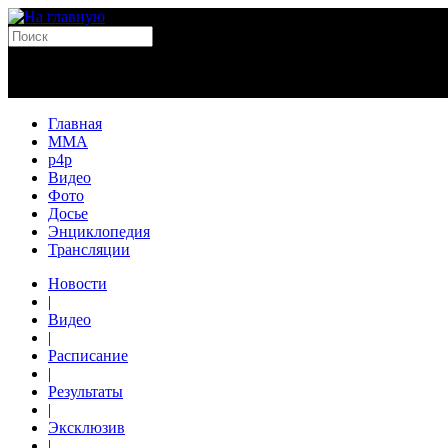
Главная
MMA
p4p
Видео
Фото
Досье
Энциклопедия
Трансляции
Новости
|
Видео
|
Расписание
|
Результаты
|
Эксклюзив
|