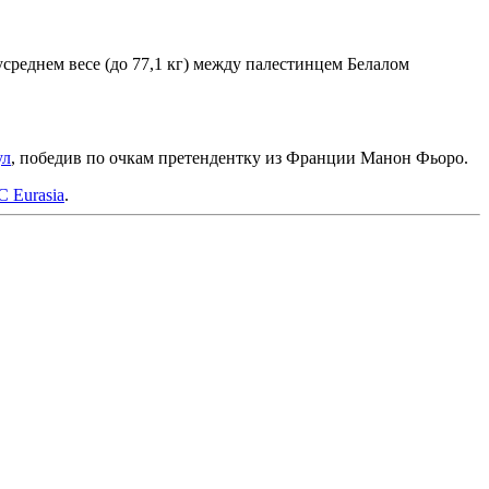
усреднем весе (до 77,1 кг) между палестинцем Белалом
ул
, победив по очкам претендентку из Франции Манон Фьоро.
 Eurasia
.