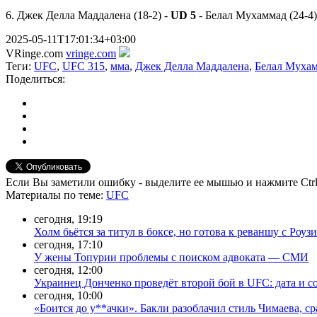
6. Джек Делла Маддалена (18-2) -
UD 5
- Белал Мухаммад (24-4)
2025-05-11T17:01:34+03:00
VRinge.com
vringe.com
Теги:
UFC
,
UFC 315
,
мма
,
Джек Делла Маддалена
,
Белал Муха
Поделиться:
Если Вы заметили ошибку - выделите ее мышью и нажмите Ctrl
Материалы
по теме
:
UFC
сегодня, 19:19
Холм бьётся за титул в боксе, но готова к реваншу с Роузи
сегодня, 17:10
У жены Топурии проблемы с поиском адвоката — СМИ
сегодня, 12:00
Украинец Донченко проведёт второй бой в UFC: дата и с
сегодня, 10:00
«Боится до у**ачки». Бакли разоблачил стиль Чимаева, с