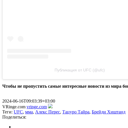
Публикация от UFC (@ufc)
Чтобы не пропустить самые интересные новости из мира б
2024-06-16T09:03:39+03:00
VRinge.com
vringe.com
Теги:
UFC
,
мма
,
Алекс Перес
,
Тацуро Тайра
,
Брейди Хиштанд
Поделиться: