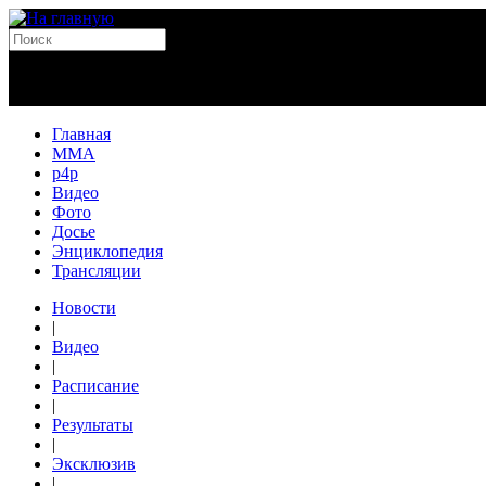
Главная
MMA
p4p
Видео
Фото
Досье
Энциклопедия
Трансляции
Новости
|
Видео
|
Расписание
|
Результаты
|
Эксклюзив
|