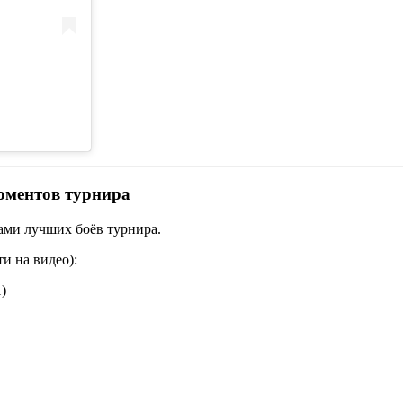
оментов турнира
ами лучших боёв турнира.
и на видео):
)