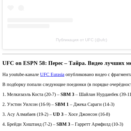
Публикация от UFC (@ufc)
UFC on ESPN 58: Перес – Тайра. Видео лучших м
На youtube-канале
UFC Eurasia
опубликовано видео с фрагмент
В подборку попали следующие поединки (в порядке очерёдност
1. Мелкизаэль Коста (20-7) –
SBM 3
– Шайлан Нурданбек (39-11
2. Уэстин Уилсон (16-9) –
SBM 1
– Джека Сараги (14-3)
3. Асу Алмабаев (19-2) –
UD 3
– Хосе Джонсон (16-8)
4. Брейди Хиштанд (7-2) –
SBM 3
– Гарретт Армфилд (10-3)