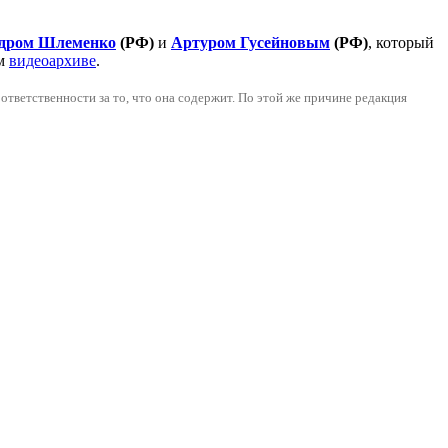
дром Шлеменко
(РФ)
и
Артуром Гусейновым
(РФ)
, который
ем
видеоархиве
.
тветственности за то, что она содержит. По этой же причинe редакция