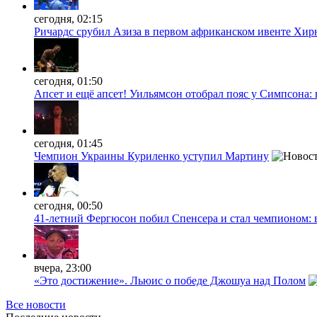
сегодня, 02:15
Ричардс срубил Азиза в первом африканском ивенте Хирн
сегодня, 01:50
Апсет и ещё апсет! Уильямсон отобрал пояс у Симпсона: 
сегодня, 01:45
Чемпион Украины Куриленко уступил Мартину
сегодня, 00:50
41-летний Фергюсон побил Спенсера и стал чемпионом: 
вчера, 23:00
«Это достижение». Льюис о победе Джошуа над Полом
Все новости