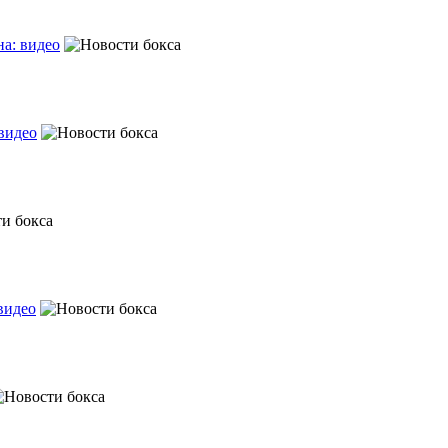
а: видео
видео
видео