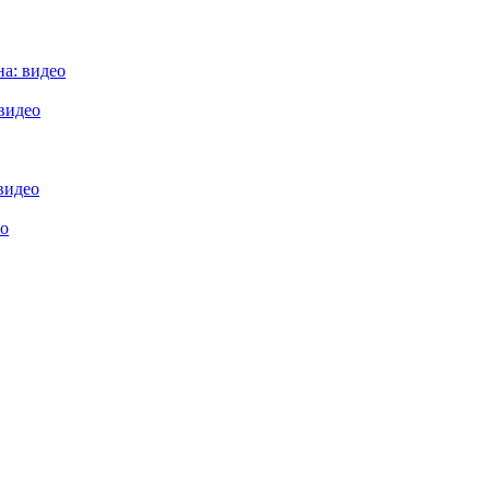
а: видео
видео
видео
ео