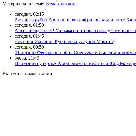
Материалы
по теме
:
Всякая всячина
сегодня, 02:15
Ричардс срубил Азиза в первом африканском ивенте Хирн
сегодня, 01:50
Апсет и ещё апсет! Уильямсон отобрал пояс у Симпсона: 
сегодня, 01:45
Чемпион Украины Куриленко уступил Мартину
сегодня, 00:50
41-летний Фергюсон побил Спенсера и стал чемпионом: 
вчера, 21:49
18-летний супертяж Атанг замесил небитого Юсуфа: вид
Включить комментарии