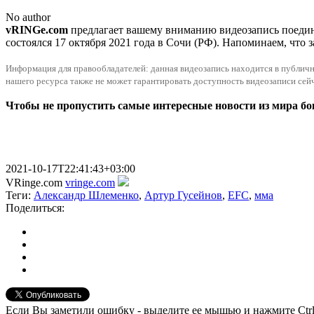
No author
vRINGe.com
предлагает вашему вниманию видеозапись поедин
состоялся 17 октября 2021 года в Сочи (РФ). Напоминаем, что
Информация для правообладателей: данная видеозапись находится в публично
нашего ресурса также не может гарантировать доступность видеозаписи сейч
Чтобы не пропустить самые интересные новости из мира б
2021-10-17T22:41:43+03:00
VRinge.com
vringe.com
Теги:
Александр Шлеменко
,
Артур Гусейнов
,
EFC
,
мма
Поделиться:
Если Вы заметили ошибку - выделите ее мышью и нажмите Ctrl