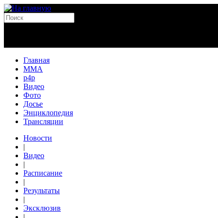
Главная
MMA
p4p
Видео
Фото
Досье
Энциклопедия
Трансляции
Новости
|
Видео
|
Расписание
|
Результаты
|
Эксклюзив
|