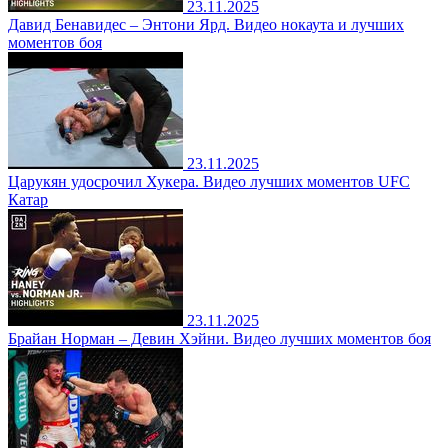
23.11.2025
Давид Бенавидес – Энтони Ярд. Видео нокаута и лучших
моментов боя
23.11.2025
Царукян удосрочил Хукера. Видео лучших моментов UFC
Катар
23.11.2025
Брайан Норман – Девин Хэйни. Видео лучших моментов боя