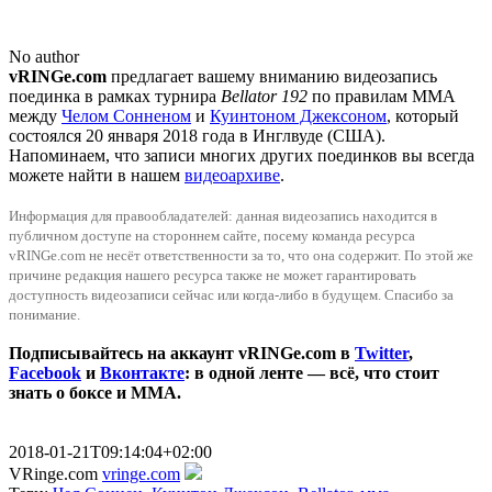
No author
vRINGe.com
предлагает вашему вниманию видеозапись
поединка в рамках турнира
Bellator 192
по правилам ММА
между
Челом Сонненом
и
Куинтоном Джексоном
, который
состоялся 20 января 2018 года в Инглвуде (США).
Напоминаем, что записи многих других поединков вы всегда
можете найти в нашем
видеоархиве
.
Информация для правообладателей: данная видеозапись находится в
публичном доступе на стороннем сайте, посему команда ресурса
vRINGe.com не несёт ответственности за то, что она содержит. По этой же
причинe редакция нашего ресурса также не может гарантировать
доступность видеозаписи сейчас или когда-либо в будущем. Спасибо за
понимание.
Подписывайтесь на аккаунт vRINGe.com в
Twitter
,
Facebook
и
Вконтакте
: в одной ленте — всё, что стоит
знать о боксе и ММА.
2018-01-21T09:14:04+02:00
VRinge.com
vringe.com