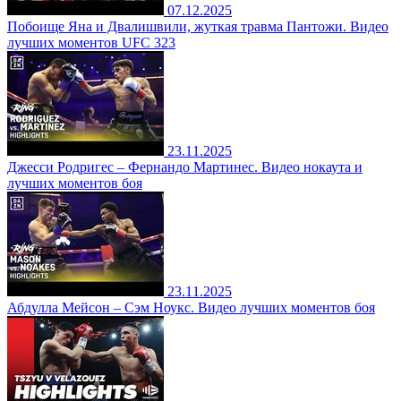
07.12.2025
Побоище Яна и Двалишвили, жуткая травма Пантожи. Видео
лучших моментов UFC 323
23.11.2025
Джесси Родригес – Фернандо Мартинес. Видео нокаута и
лучших моментов боя
23.11.2025
Абдулла Мейсон – Сэм Ноукс. Видео лучших моментов боя