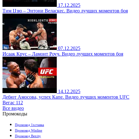
17.12.2025
Тим Цзю – Энтони Веласкес. Видео лучших моментов боя
07.12.2025
Исаак Крус – Ламонт Роуч. Видео лучших моментов боя
14.12.2025
Дебют Амосова, успех Капе. Видео лучших моментов UFC
Вегас 112
Все видео
Промокоды
Промокод 1хставка
Промокод Winline
Промокод Betcity