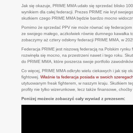
Jak się okazuje, PRIME MMA udało się sprzedać blisko 100 
wynikiem dla całej federacji. Prezes PRIME nie krył swojego
skutkiem czego PRIME MMA będzie bardzo mocno widoczne
Pomimo że sprzedać PPV nie może równać się federacjo
ze swojego małego, aczkolwiek równie dumnego kawałka t
zobaczymy aż cztery odsłony federacji PRIME MMA, w 202
Federacja PRIME jest niszową federacją na Polskim rynku 
rozwinęła się mocno, na przestrzeni nawet i tego roku. Skut
do PRIME MMA, które poszerza swoje portfolio zawodników
Co więcej, PRIME MMA odkryło wielu ciekawych i jak się o
fightowej.
Właśnie ta federacja posiada w swoich szeregac
utytuowanym freak fighterem, w naszym kraju. Skutkiem teg
profity nie tylko wizerunkowe, lecz także finansowe, choćb
Poniżej możecie zobaczyć cały wywiad z prezesem: