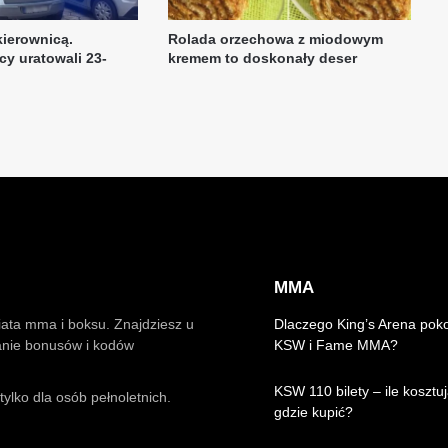
MMA
iata mma i boksu. Znajdziesz u
Dlaczego King’s Arena pok
anie bonusów i kodów
KSW i Fame MMA?
KSW 110 bilety – ile kosztuj
ylko dla osób pełnoletnich.
gdzie kupić?