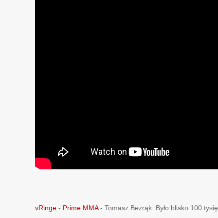
vRinge
-
Prime MMA
-
Tomasz Bezrąk: Było blisko 100 tys