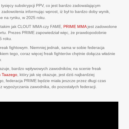
tysięcy subskrypcji PPV, co jest bardzo zadowalającym
 zadowolenia informując wprost, iż był to bardzo doby wynik,
 na rynku, w 2025 roku.
m takim jak CLOUT MMA czy FAME,
PRIME MMA
jest zadowolone
ortu. Prezes PRIME zapowiedział więc, że prawdopodobnie
5 roku.
freak fightowym. Niemniej jednak, sama w sobie federacja
kiem tego, coraz więcej freak fighterów chętnie dołącza właśnie
.
kazuje, bardzo wpływowych zawodników, na scenie freak
h Taazego
, który jak się okazuje, jest dziś najbardziej
o, federacja PRIME będzie miała jeszcze przez długi czas
y z wypożyczania zawodnika, do pozostałych federacji.