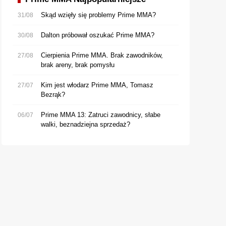
Skąd wzięły się problemy Prime MMA?
31/08
Dalton próbował oszukać Prime MMA?
30/08
Cierpienia Prime MMA. Brak zawodników,
27/08
brak areny, brak pomysłu
Kim jest włodarz Prime MMA, Tomasz
27/07
Bezrąk?
Prime MMA 13: Zatruci zawodnicy, słabe
06/07
walki, beznadziejna sprzedaż?