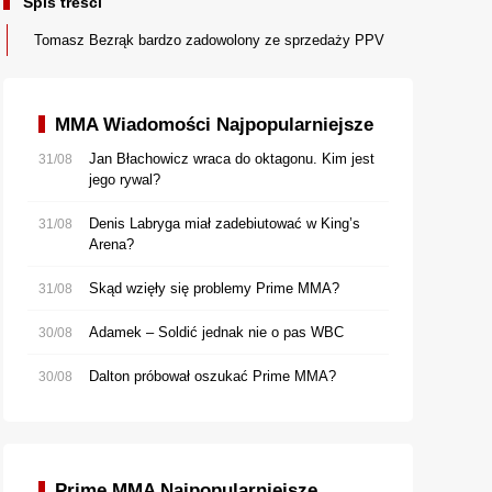
Spis treści
Tomasz Bezrąk bardzo zadowolony ze sprzedaży PPV
MMA Wiadomości Najpopularniejsze
Jan Błachowicz wraca do oktagonu. Kim jest
31/08
jego rywal?
Denis Labryga miał zadebiutować w King’s
31/08
Arena?
Skąd wzięły się problemy Prime MMA?
31/08
Adamek – Soldić jednak nie o pas WBC
30/08
Dalton próbował oszukać Prime MMA?
30/08
Prime MMA Najpopularniejsze