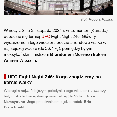
Fot. Rogers Palace
W nocy z 2 na 3 listopada 2024 r. w Edmonton (Kanada)
odbędzie się turniej
UFC
Fight Night 246. Główny,
wydarzeniem tego wieczoru będzie 5-rundowa walka w
najlżejszej wadze (do 56,7 kg), pomiędzy byłym
meksykańskim mistrzem
Brandonem Moreno i
Irakiem
Amirem Albazi
m.
UFC Fight Night 246: Kogo znajdziemy na
karcie walk?
W drugim najważniejszym pojedynku tego wieczoru, zawalczy
były mistrz kobiecej dywizji minimalnej (do 52 kg)
Rose
Namayouna
. Jego przeciwnikiem będzie rodak,
Erin
Blanchfield.