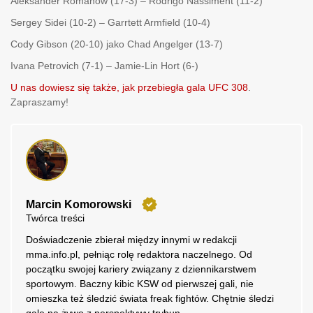
Aleksander Romanow (17-3) – Rodrigo Nassiment (11-2)
Sergey Sidei (10-2) – Garrtett Armfield (10-4)
Cody Gibson (20-10) jako Chad Angelger (13-7)
Ivana Petrovich (7-1) – Jamie-Lin Hort (6-)
U nas dowiesz się także, jak przebiegła gala UFC 308
.
Zapraszamy!
Marcin Komorowski
Twórca treści
Doświadczenie zbierał między innymi w redakcji
mma.info.pl, pełniąc rolę redaktora naczelnego. Od
początku swojej kariery związany z dziennikarstwem
sportowym. Baczny kibic KSW od pierwszej gali, nie
omieszka też śledzić świata freak fightów. Chętnie śledzi
gale na żywo z perspektywy trybun.