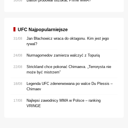
Dalton próbował oszukać Prime MMA?
30/08
UFC Najpopularniejsze
Jan Błachowicz wraca do oktagonu. Kim jest jego
31/08
rywal?
Nurmagomedov zamierza walczyć z Topurią
24/08
Strickland chce pokonać Chimaeva. „Terrorysta nie
22/08
może być mistrzem”
Legenda UFC zdenerwowana po walce Du Plessis –
18/08
Chimaev
Najlepsi zawodnicy MMA w Polsce – ranking
17/08
VRINGE