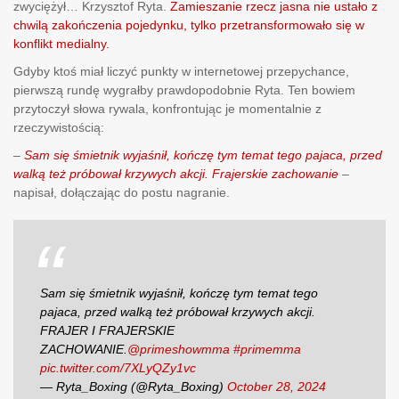
zwyciężył… Krzysztof Ryta.
Zamieszanie rzecz jasna nie ustało z
chwilą zakończenia pojedynku, tylko przetransformowało się w
konflikt medialny.
Gdyby ktoś miał liczyć punkty w internetowej przepychance,
pierwszą rundę wygrałby prawdopodobnie Ryta. Ten bowiem
przytoczył słowa rywala, konfrontując je momentalnie z
rzeczywistością:
–
Sam się śmietnik wyjaśnił, kończę tym temat tego pajaca, przed
walką też próbował krzywych akcji. Frajerskie zachowanie
–
napisał, dołączając do postu nagranie.
Sam się śmietnik wyjaśnił, kończę tym temat tego
pajaca, przed walką też próbował krzywych akcji.
FRAJER I FRAJERSKIE
ZACHOWANIE.
@primeshowmma
#primemma
pic.twitter.com/7XLyQZy1vc
— Ryta_Boxing (@Ryta_Boxing)
October 28, 2024