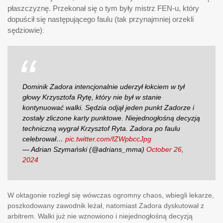
płaszczyznę. Przekonał się o tym były mistrz FEN-u, który
dopuścił się następującego faulu (tak przynajmniej orzekli
sędziowie)
:
Dominik Zadora intencjonalnie uderzył łokciem w tył
głowy Krzysztofa Rytę, który nie był w stanie
kontynuować walki. Sędzia odjął jeden punkt Zadorze i
zostały zliczone karty punktowe. Niejednogłośną decyzją
techniczną wygrał Krzysztof Ryta. Zadora po faulu
celebrował…
pic.twitter.com/fZWpbccJpg
— Adrian Szymański (@adrians_mma)
October 26,
2024
W oktagonie rozległ się wówczas ogromny chaos, wbiegli lekarze,
poszkodowany zawodnik leżał, natomiast Zadora dyskutował z
arbitrem. Walki już nie wznowiono i niejednogłośną decyzją