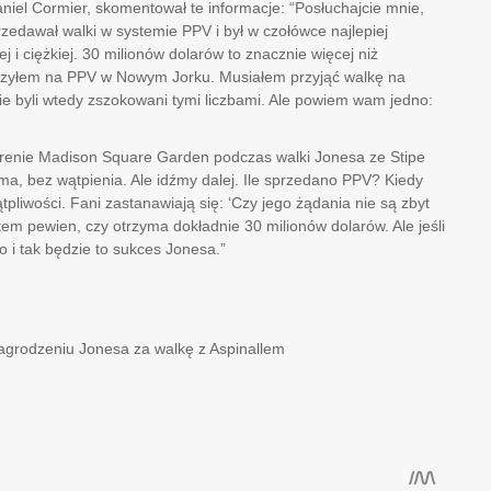
iel Cormier, skomentował te informacje: “Posłuchajcie mnie,
zedawał walki w systemie PPV i był w czołówce najlepiej
j i ciężkiej. 30 milionów dolarów to znacznie więcej niż
lczyłem na PPV w Nowym Jorku. Musiałem przyjąć walkę na
ie byli wtedy zszokowani tymi liczbami. Ale powiem wam jedno:
arenie Madison Square Garden podczas walki Jonesa ze Stipe
a, bez wątpienia. Ale idźmy dalej. Ile sprzedano PPV? Kiedy
tpliwości. Fani zastanawiają się: ‘Czy jego żądania nie są zbyt
tem pewien, czy otrzyma dokładnie 30 milionów dolarów. Ale jeśli
o i tak będzie to sukces Jonesa.”
grodzeniu Jonesa za walkę z Aspinallem