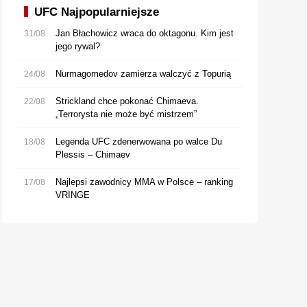
UFC Najpopularniejsze
Jan Błachowicz wraca do oktagonu. Kim jest
31/08
jego rywal?
Nurmagomedov zamierza walczyć z Topurią
24/08
Strickland chce pokonać Chimaeva.
22/08
„Terrorysta nie może być mistrzem”
Legenda UFC zdenerwowana po walce Du
18/08
Plessis – Chimaev
Najlepsi zawodnicy MMA w Polsce – ranking
17/08
VRINGE