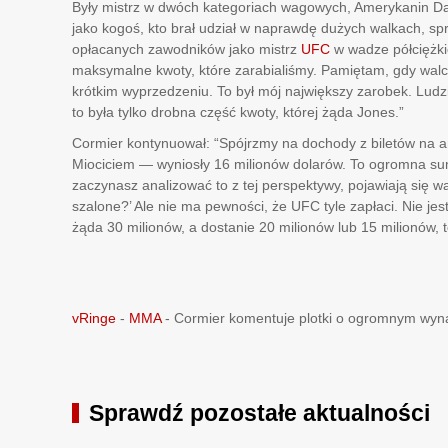
Były mistrz w dwóch kategoriach wagowych, Amerykanin Dan
jako kogoś, kto brał udział w naprawdę dużych walkach, spr
opłacanych zawodników jako mistrz
UFC
w wadze półciężkie
maksymalne kwoty, które zarabialiśmy. Pamiętam, gdy wa
krótkim wyprzedzeniu. To był mój największy zarobek. Ludz
to była tylko drobna część kwoty, której żąda Jones.”
Cormier kontynuował: “Spójrzmy na dochody z biletów na 
Miociciem — wyniosły 16 milionów dolarów. To ogromna sum
zaczynasz analizować to z tej perspektywy, pojawiają się wą
szalone?’ Ale nie ma pewności, że UFC tyle zapłaci. Nie jes
żąda 30 milionów, a dostanie 20 milionów lub 15 milionów, t
vRinge
-
MMA
-
Cormier komentuje plotki o ogromnym wyna
Sprawdź pozostałe aktualności