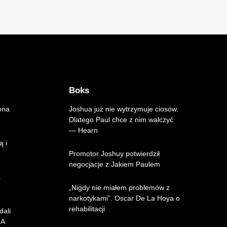
Boks
ona
Joshua już nie wytrzymuje ciosów.
Dlatego Paul chce z nim walczyć
— Hearn
ą i
Promotor Joshuy potwierdził
negocjacje z Jakiem Paulem
.
„Nigdy nie miałem problemów z
narkotykami”. Oscar De La Hoya o
rehabilitacji
dali
MA