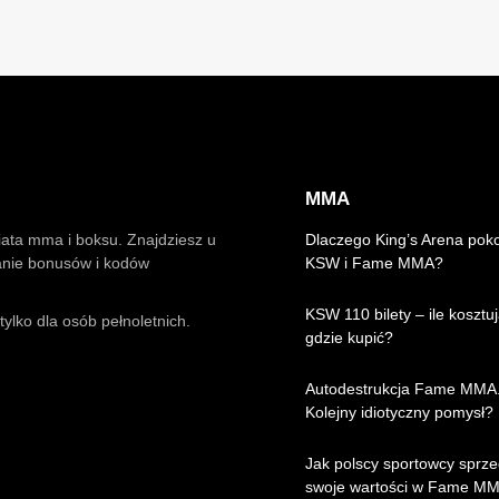
MMA
iata mma i boksu. Znajdziesz u
Dlaczego King’s Arena pok
anie bonusów i kodów
KSW i Fame MMA?
KSW 110 bilety – ile kosztuj
ylko dla osób pełnoletnich.
gdzie kupić?
Autodestrukcja Fame MMA
Kolejny idiotyczny pomysł?
Jak polscy sportowcy sprze
swoje wartości w Fame M