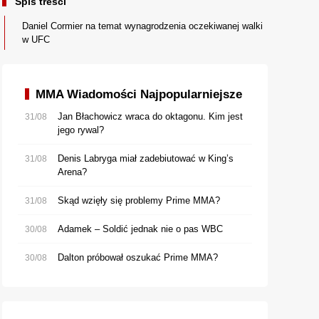
Spis treści
Daniel Cormier na temat wynagrodzenia oczekiwanej walki
w UFC
MMA Wiadomości Najpopularniejsze
Jan Błachowicz wraca do oktagonu. Kim jest
31/08
jego rywal?
Denis Labryga miał zadebiutować w King’s
31/08
Arena?
Skąd wzięły się problemy Prime MMA?
31/08
Adamek – Soldić jednak nie o pas WBC
30/08
Dalton próbował oszukać Prime MMA?
30/08