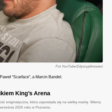
Fot.YouTube/Zdyscyplinowani
k Paweł “Scarface”, a Marcin Bandel.
kiem King’s Arena
 dość enigmatyczna, która zapowiada się na wielką markę. Wiemy
3 września 2025 roku w Poznaniu.