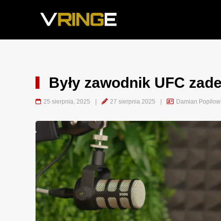
Były zawodnik UFC zadeb
25 sierpnia, 2025
|
27 sierpnia 2025
|
Damian Popilow