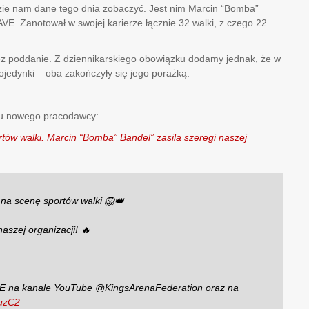
dzie nam dane tego dnia zobaczyć. Jest nim Marcin “Bomba”
AVE. Zanotował w swojej karierze łącznie 32 walki, z czego 22
ez poddanie. Z dziennikarskiego obowiązku dodamy jednak, że w
pojedynki – oba zakończyły się jego porażką.
 u nowego pracodawcy:
tów walki. Marcin “Bomba” Bandel” zasila szeregi naszej
na scenę sportów walki 🦁👑
zej organizacji! 🔥
IE na kanale YouTube @KingsArenaFederation oraz na
HuzC2