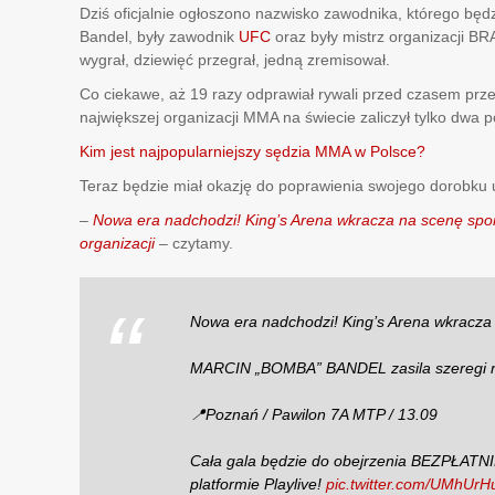
Dziś oficjalnie ogłoszono nazwisko zawodnika, którego bę
Bandel, były zawodnik
UFC
oraz były mistrz organizacji BR
wygrał, dziewięć przegrał, jedną zremisował.
Co ciekawe, aż 19 razy odprawiał rywali przed czasem prz
największej organizacji MMA na świecie zaliczył tylko dwa 
Kim jest najpopularniejszy sędzia MM
A
w Polsce?
Teraz będzie miał okazję do poprawienia swojego dorobku
–
Nowa era nadchodzi! King’s Arena wkracza na scenę spor
organizacji
– czytamy.
Nowa era nadchodzi! King’s Arena wkracza 
MARCIN „BOMBA” BANDEL zasila szeregi nas
📍Poznań / Pawilon 7A MTP / 13.09
Cała gala będzie do obejrzenia BEZPŁATN
platformie Playlive!
pic.twitter.com/UMhUr