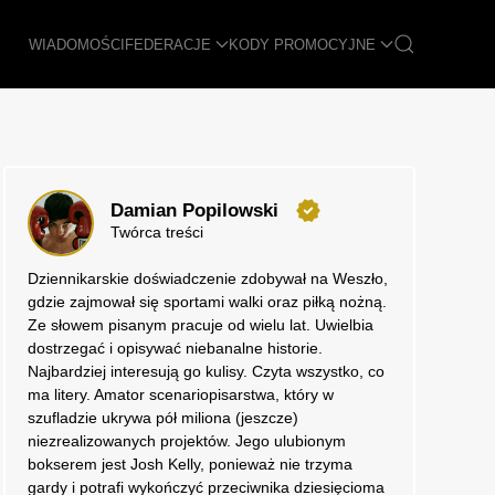
WIADOMOŚCI
FEDERACJE
KODY PROMOCYJNE
Damian Popilowski
Twórca treści
Dziennikarskie doświadczenie zdobywał na Weszło,
gdzie zajmował się sportami walki oraz piłką nożną.
Ze słowem pisanym pracuje od wielu lat. Uwielbia
dostrzegać i opisywać niebanalne historie.
Najbardziej interesują go kulisy. Czyta wszystko, co
ma litery. Amator scenariopisarstwa, który w
szufladzie ukrywa pół miliona (jeszcze)
niezrealizowanych projektów. Jego ulubionym
bokserem jest Josh Kelly, ponieważ nie trzyma
gardy i potrafi wykończyć przeciwnika dziesięcioma