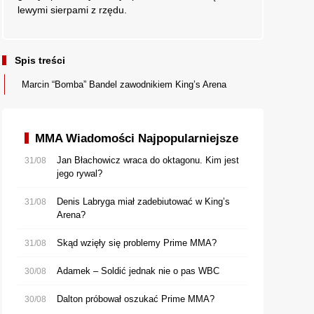
lewymi sierpami z rzędu.
Spis treści
Marcin “Bomba” Bandel zawodnikiem King’s Arena
MMA Wiadomości Najpopularniejsze
Jan Błachowicz wraca do oktagonu. Kim jest
31/08
jego rywal?
Denis Labryga miał zadebiutować w King’s
31/08
Arena?
Skąd wzięły się problemy Prime MMA?
31/08
Adamek – Soldić jednak nie o pas WBC
30/08
Dalton próbował oszukać Prime MMA?
30/08