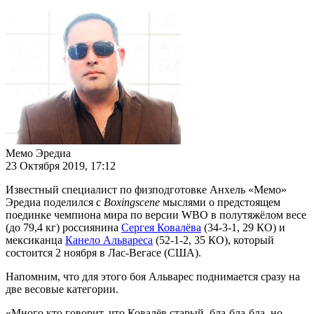
Мемо Эредиа
23 Октября 2019, 17:12
Известный специалист по физподготовке Анхель «Мемо»
Эредиа поделился с
Boxingscene
мыслями о предстоящем
поединке чемпиона мира по версии WBO в полутяжёлом весе
(до 79,4 кг) россиянина
Сергея Ковалёва
(34-3-1, 29 КО) и
мексиканца
Канело Альвареса
(52-1-2, 35 КО), который
состоится 2 ноября в Лас-Вегасе (США).
Напомним, что для этого боя Альварес поднимается сразу на
две весовые категории.
«Много кто говорит, что Ковалёв старый, бла-бла-бла, но