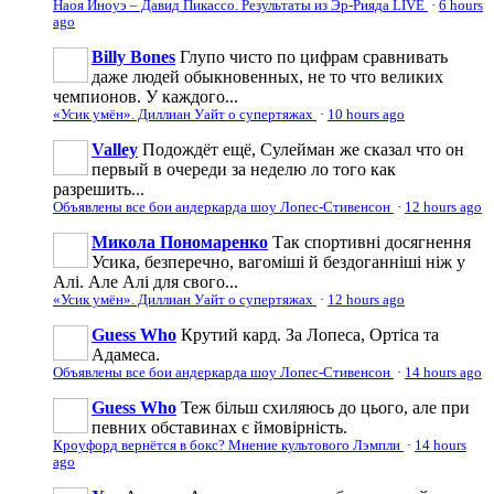
Наоя Иноуэ – Давид Пикассо. Результаты из Эр-Рияда LIVE
·
6 hours
ago
Billy Bones
Глупо чисто по цифрам сравнивать
даже людей обыкновенных, не то что великих
чемпионов. У каждого...
«Усик умён». Диллиан Уайт о супертяжах
·
10 hours ago
Valley
Подождёт ещё, Сулейман же сказал что он
первый в очереди за неделю ло того как
разрешить...
Объявлены все бои андеркарда шоу Лопес-Стивенсон
·
12 hours ago
Микола Пономаренко
Так спортивні досягнення
Усика, безперечно, вагоміші й бездоганніші ніж у
Алі. Але Алі для свого...
«Усик умён». Диллиан Уайт о супертяжах
·
12 hours ago
Guess Who
Крутий кард. За Лопеса, Ортіса та
Адамеса.
Объявлены все бои андеркарда шоу Лопес-Стивенсон
·
14 hours ago
Guess Who
Теж більш схиляюсь до цього, але при
певних обставинах є ймовірність.
Кроуфорд вернётся в бокс? Мнение культового Лэмпли
·
14 hours
ago