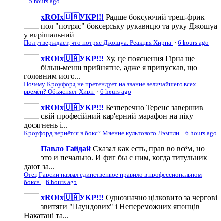
·
5 hours ago
xROIx🇺🇦УКР!!!
Радше боксуючий треш-фрик
пол "потряс" боксерську рукавицю та руку Джошуа
у вирішальний...
Пол утверждает, что потряс Джошуа. Реакция Хирна
·
6 hours ago
xROIx🇺🇦УКР!!!
Ху, це пояснення Гірна ще
більш-менш прийнятне, адже я припускав, що
головним його...
Почему Кроуфорд не претендует на звание величайшего всех
времён? Объясняет Хирн
·
6 hours ago
xROIx🇺🇦УКР!!!
Безперечно Теренс завершив
свій професійний кар'єрний марафон на піку
досягнень і...
Кроуфорд вернётся в бокс? Мнение культового Лэмпли
·
6 hours ago
Павло Гайдай
Сказал как есть, прав во всём, но
это и печально. И фиг бы с ним, когда титульник
дают за...
Отец Гарсии назвал единственное правило в профессиональном
боксе
·
6 hours ago
xROIx🇺🇦УКР!!!
Однозначно цілковито за чергові
звитяги "Паундових" і Непереможних японців
Накатані та...