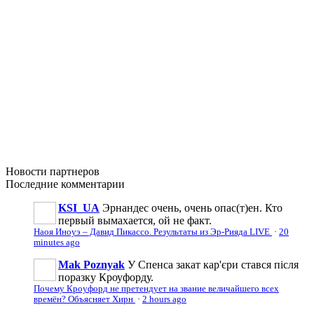
Новости
партнеров
Последние
комментарии
KSI_UA
Эрнандес очень, очень опас(т)ен. Кто
первый вымахается, ой не факт.
Наоя Иноуэ – Давид Пикассо. Результаты из Эр-Рияда LIVE
·
20
minutes ago
Mak Poznyak
У Спенса закат кар'єри стався після
поразку Кроуфорду.
Почему Кроуфорд не претендует на звание величайшего всех
времён? Объясняет Хирн
·
2 hours ago