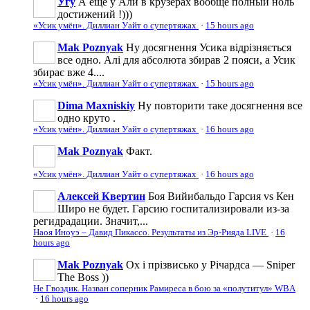
Угу
А еще у Али в крузерах вообще полный ноль
достижений !)))
«Усик умён». Диллиан Уайт о супертяжах
·
15 hours ago
Mak Poznyak
Ну досягнення Усика відрізняється
все одно. Алі для абсолюта збирав 2 пояси, а Усик
збирає вже 4....
«Усик умён». Диллиан Уайт о супертяжах
·
15 hours ago
Dima Maxniskiy
Ну повторити таке досягнення все
одно круто .
«Усик умён». Диллиан Уайт о супертяжах
·
16 hours ago
Mak Poznyak
Факт.
«Усик умён». Диллиан Уайт о супертяжах
·
16 hours ago
Алексей Квертин
Боя Вийибальдо Гарсия vs Кен
Широ не будет. Гарсию госпитализировали из-за
регидрадации. Значит,...
Наоя Иноуэ – Давид Пикассо. Результаты из Эр-Рияда LIVE
·
16
hours ago
Mak Poznyak
Ох і прізвисько у Річардса — Sniper
The Boss ))
Не Гвоздик. Назван соперник Рамиреса в бою за «полутитул» WBA
·
16 hours ago