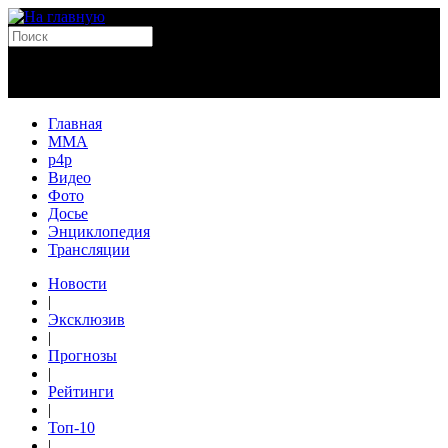
Главная
MMA
p4p
Видео
Фото
Досье
Энциклопедия
Трансляции
Новости
|
Эксклюзив
|
Прогнозы
|
Рейтинги
|
Топ-10
|