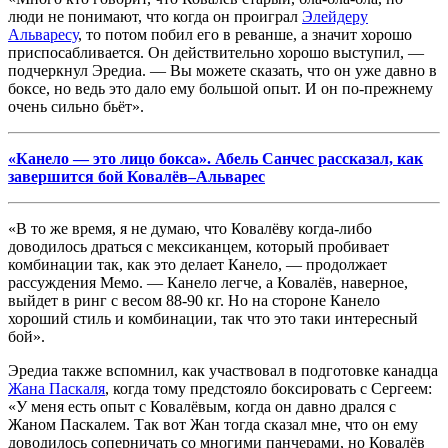
люди не понимают, что когда он проиграл
Элейдеру
Альваресу
, то потом побил его в реванше, а значит хорошо
приспосабливается. Он действительно хорошо выступил, —
подчеркнул Эредиа. — Вы можете сказать, что он уже давно в
боксе, но ведь это дало ему большой опыт. И он по-прежнему
очень сильно бьёт».
«Канело — это лицо бокса». Абель Санчес рассказал, как
завершится бой Ковалёв–Альварес
«В то же время, я не думаю, что Ковалёву когда-либо
доводилось драться с мексиканцем, который пробивает
комбинации так, как это делает Канело, — продолжает
рассуждения Мемо. — Канело легче, а Ковалёв, наверное,
выйдет в ринг с весом 88-90 кг. Но на стороне Канело
хороший стиль и комбинации, так что это таки интересный
бой».
Эредиа также вспомнил, как участвовал в подготовке канадца
Жана Паскаля
, когда тому предстояло боксировать с Сергеем:
«У меня есть опыт с Ковалёвым, когда он давно дрался с
Жаном Паскалем. Так вот Жан тогда сказал мне, что он ему
доводилось соперничать со многими панчерами, но Ковалёв