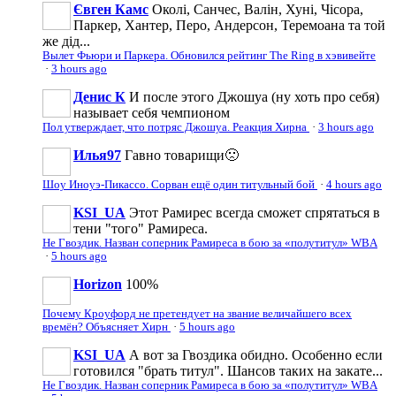
Євген Камс
Околі, Санчес, Валін, Хуні, Чісора,
Паркер, Хантер, Перо, Андерсон, Теремоана та той
же дід...
Вылет Фьюри и Паркера. Обновился рейтинг The Ring в хэвивейте
·
3 hours ago
Денис К
И после этого Джошуа (ну хоть про себя)
называет себя чемпионом
Пол утверждает, что потряс Джошуа. Реакция Хирна
·
3 hours ago
Илья97
Гавно товарищи🙁
Шоу Иноуэ-Пикассо. Сорван ещё один титульный бой
·
4 hours ago
KSI_UA
Этот Рамирес всегда сможет спрятаться в
тени "того" Рамиреса.
Не Гвоздик. Назван соперник Рамиреса в бою за «полутитул» WBA
·
5 hours ago
Horizon
100%
Почему Кроуфорд не претендует на звание величайшего всех
времён? Объясняет Хирн
·
5 hours ago
KSI_UA
А вот за Гвоздика обидно. Особенно если
готовился "брать титул". Шансов таких на закате...
Не Гвоздик. Назван соперник Рамиреса в бою за «полутитул» WBA