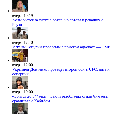
вчера, 19:19
Холм бьётся за титул в боксе, но готова к реваншу с
Роузи
вчера, 17:10
У жены Топурии проблемы с поиском адвоката — СМИ
вчера, 12:00
Украинец Донченко проведёт второй бой в UFC: дата и
соперник
вчера, 10:00
«Боится до у**ачки». Бакли разоблачил стиль Чимаева,
сравнивал с Хабибом