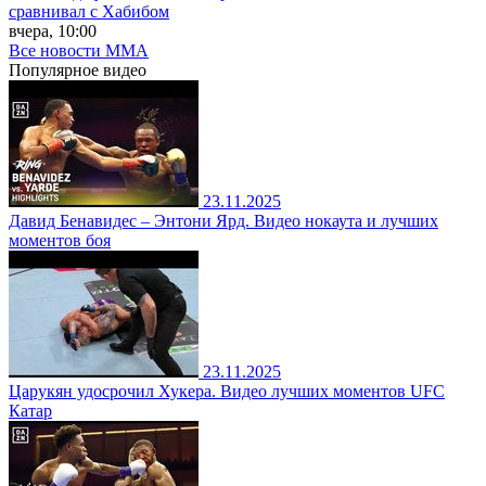
сравнивал с Хабибом
вчера, 10:00
Все новости MMA
Популярное
видео
23.11.2025
Давид Бенавидес – Энтони Ярд. Видео нокаута и лучших
моментов боя
23.11.2025
Царукян удосрочил Хукера. Видео лучших моментов UFC
Катар