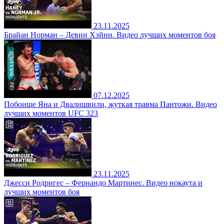
23.11.2025
Брайан Норман – Девин Хэйни. Видео лучших моментов боя
07.12.2025
Побоище Яна и Двалишвили, жуткая травма Пантожи. Видео
лучших моментов UFC 323
23.11.2025
Джесси Родригес – Фернандо Мартинес. Видео нокаута и
лучших моментов боя