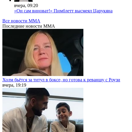
вчера, 09:20
«Он сам виноват!» Пимблетт высмеял Царукяна
Все новости MMA
Последние
новости MMA
Холм бьётся за титул в боксе, но готова к реваншу с Роузи
вчера, 19:19