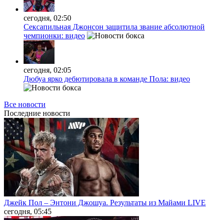
сегодня, 02:50
Сексапильная Джонсон защитила звание абсолютной
чемпионки: видео
сегодня, 02:05
Дюбуа ярко дебютировала в команде Пола: видео
Все новости
Последние
новости
Джейк Пол – Энтони Джошуа. Результаты из Майами LIVE
сегодня, 05:45