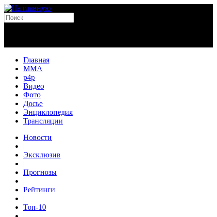
Главная
MMA
p4p
Видео
Фото
Досье
Энциклопедия
Трансляции
Новости
|
Эксклюзив
|
Прогнозы
|
Рейтинги
|
Топ-10
|