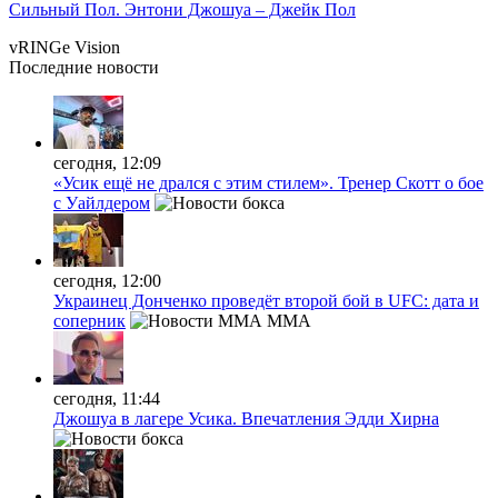
Сильный Пол. Энтони Джошуа – Джейк Пол
vRINGe
Vision
Последние
новости
сегодня, 12:09
«Усик ещё не дрался с этим стилем». Тренер Скотт о бое
с Уайлдером
сегодня, 12:00
Украинец Донченко проведёт второй бой в UFC: дата и
соперник
MMA
сегодня, 11:44
Джошуа в лагере Усика. Впечатления Эдди Хирна