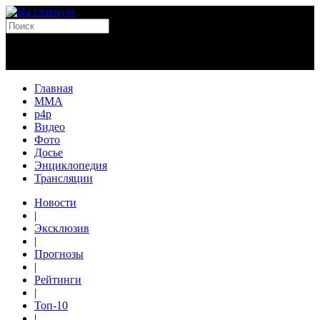
Главная
MMA
p4p
Видео
Фото
Досье
Энциклопедия
Трансляции
Новости
|
Эксклюзив
|
Прогнозы
|
Рейтинги
|
Топ-10
|