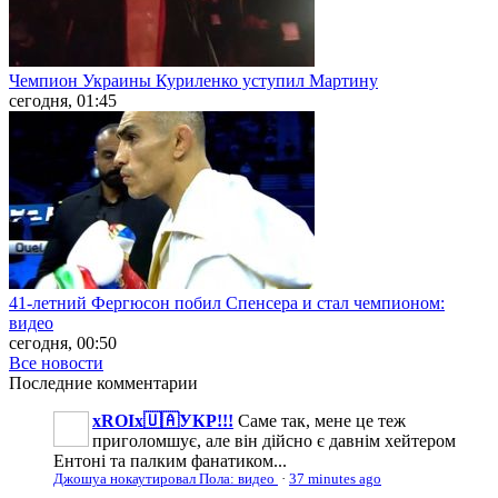
Чемпион Украины Куриленко уступил Мартину
сегодня, 01:45
41-летний Фергюсон побил Спенсера и стал чемпионом:
видео
сегодня, 00:50
Все новости
Последние
комментарии
xROIx🇺🇦УКР!!!
Саме так, мене це теж
приголомшує, але він дійсно є давнім хейтером
Ентоні та палким фанатиком...
Джошуа нокаутировал Пола: видео
·
37 minutes ago