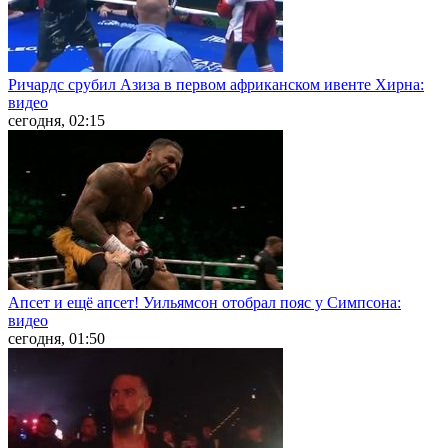
Ричардс срубил Азиза в первом африканском ивенте Хирна:
видео
сегодня, 02:15
Апсет и ещё апсет! Уильямсон отобрал пояс у Симпсона:
видео
сегодня, 01:50