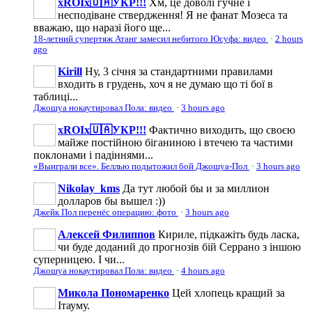
xROIx🇺🇦УКР!!!
Хм, це доволі гучне і
несподіване ствердження! Я не фанат Мозеса та
вважаю, що наразі його ще...
18-летний супертяж Атанг замесил небитого Юсуфа: видео
·
2 hours
ago
Kirill
Ну, 3 січня за стандартними правилами
входить в грудень, хоч я не думаю що ті бої в
таблиці...
Джошуа нокаутировал Пола: видео
·
3 hours ago
xROIx🇺🇦УКР!!!
Фактично виходить, що своєю
майже постійною біганиною і втечею та частими
поклонами і падіннями...
«Выиграли все». Беллью подытожил бой Джошуа-Пол
·
3 hours ago
Nikolay_kms
Да тут любой бы и за миллион
долларов бы вышел :))
Джейк Пол перенёс операцию: фото
·
3 hours ago
Алексей Филиппов
Кириле, підкажіть будь ласка,
чи буде доданий до прогнозів бій Серрано з іншою
суперницею. І чи...
Джошуа нокаутировал Пола: видео
·
4 hours ago
Микола Пономаренко
Цей хлопець кращий за
Ітауму.