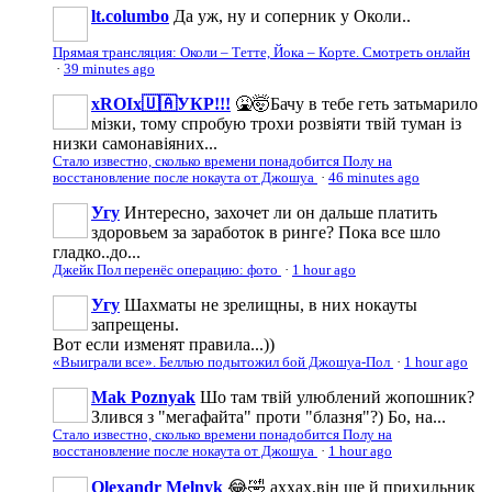
lt.columbo
Да уж, ну и соперник у Околи..
Прямая трансляция: Околи – Тетте, Йока – Корте. Смотреть онлайн
·
39 minutes ago
xROIx🇺🇦УКР!!!
🤮🤯Бачу в тебе геть затьмарило
мізки, тому спробую трохи розвіяти твій туман із
низки самонавіяних...
Стало известно, сколько времени понадобится Полу на
восстановление после нокаута от Джошуа
·
46 minutes ago
Угу
Интересно, захочет ли он дальше платить
здоровьем за заработок в ринге? Пока все шло
гладко..до...
Джейк Пол перенёс операцию: фото
·
1 hour ago
Угу
Шахматы не зрелищны, в них нокауты
запрещены.
Вот если изменят правила...))
«Выиграли все». Беллью подытожил бой Джошуа-Пол
·
1 hour ago
Mak Poznyak
Шо там твій улюблений жопошник?
Злився з "мегафайта" проти "блазня"?) Бо, на...
Стало известно, сколько времени понадобится Полу на
восстановление после нокаута от Джошуа
·
1 hour ago
Olexandr Melnyk
😂🤣 аххах,він ще й прихильник