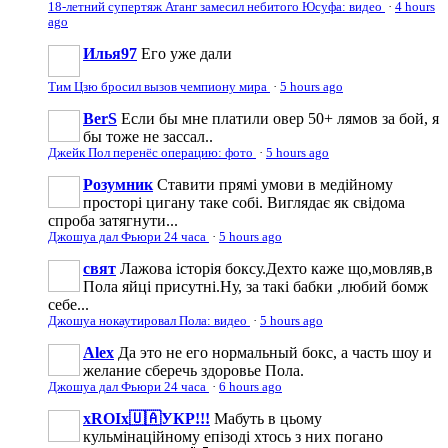
18-летний супертяж Атанг замесил небитого Юсуфа: видео
·
4 hours
ago
Илья97
Его уже дали
Тим Цзю бросил вызов чемпиону мира
·
5 hours ago
BerS
Если бы мне платили овер 50+ лямов за бой, я
бы тоже не зассал..
Джейк Пол перенёс операцию: фото
·
5 hours ago
Розумник
Ставити прямі умови в медійному
просторі цигану таке собі. Виглядає як свідома
спроба затягнути...
Джошуа дал Фьюри 24 часа
·
5 hours ago
свят
Лажова історія боксу.Дехто каже що,мовляв,в
Пола яйці присутні.Ну, за такі бабки ,любий бомж
себе...
Джошуа нокаутировал Пола: видео
·
5 hours ago
Аlеx
Да это не его нормальный бокс, а часть шоу и
желание сберечь здоровье Пола.
Джошуа дал Фьюри 24 часа
·
6 hours ago
xROIx🇺🇦УКР!!!
Мабуть в цьому
кульмінаційному епізоді хтось з них погано