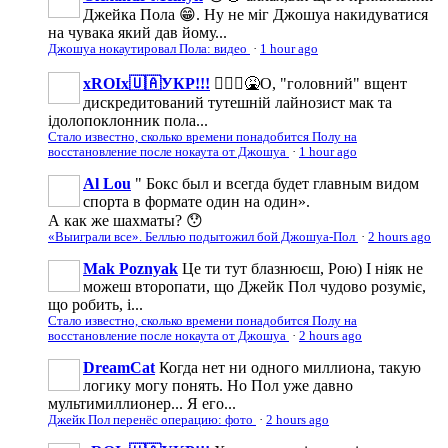
Джейка Пола 😁. Ну не міг Джошуа накидуватися
на чувака який дав йому...
Джошуа нокаутировал Пола: видео
·
1 hour ago
xROIx🇺🇦УКР!!!
🤦🏻‍♂️🤮О, "головний" вщент
дискредитований тутешній лайнозист мак та
ідолопоклонник пола...
Стало известно, сколько времени понадобится Полу на
восстановление после нокаута от Джошуа
·
1 hour ago
Al Lou
" Бокс был и всегда будет главным видом
спорта в формате один на один».
А как же шахматы? 😯
«Выиграли все». Беллью подытожил бой Джошуа-Пол
·
2 hours ago
Mak Poznyak
Це ти тут блазнюєш, Рою) І ніяк не
можеш второпати, що Джейк Пол чудово розуміє,
що робить, і...
Стало известно, сколько времени понадобится Полу на
восстановление после нокаута от Джошуа
·
2 hours ago
DreamCat
Когда нет ни одного миллиона, такую
логику могу понять. Но Пол уже давно
мультимиллионер... Я его...
Джейк Пол перенёс операцию: фото
·
2 hours ago