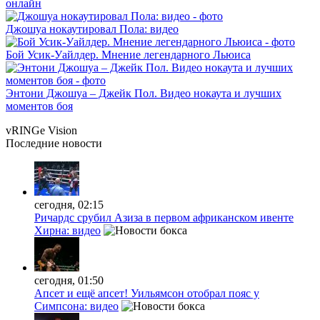
онлайн
Джошуа нокаутировал Пола: видео
Бой Усик-Уайлдер. Мнение легендарного Льюиса
Энтони Джошуа – Джейк Пол. Видео нокаута и лучших
моментов боя
vRINGe
Vision
Последние
новости
сегодня, 02:15
Ричардс срубил Азиза в первом африканском ивенте
Хирна: видео
сегодня, 01:50
Апсет и ещё апсет! Уильямсон отобрал пояс у
Симпсона: видео