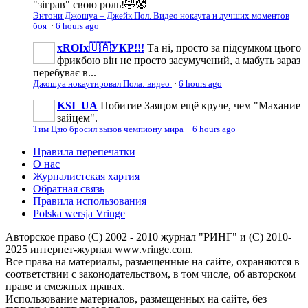
"зіграв" свою роль!🤣🤡
Энтони Джошуа – Джейк Пол. Видео нокаута и лучших моментов
боя
·
6 hours ago
xROIx🇺🇦УКР!!!
Та ні, просто за підсумком цього
фрикбою він не просто засумучений, а мабуть зараз
перебуває в...
Джошуа нокаутировал Пола: видео
·
6 hours ago
KSI_UA
Побитие Заяцом ещё круче, чем "Махание
зайцем".
Тим Цзю бросил вызов чемпиону мира
·
6 hours ago
Правила перепечатки
О нас
Журналистская хартия
Обратная связь
Правила использования
Polska wersja Vringe
Авторское право (С) 2002 - 2010 журнал "РИНГ" и (С) 2010-
2025 интернет-журнал www.vringe.com.
Все права на материалы, размещенные на сайте, охраняются в
соответствии с законодательством, в том числе, об авторском
праве и смежных правах.
Использование материалов, размещенных на сайте, без