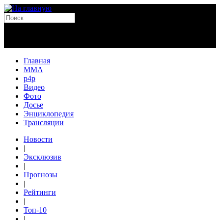
Главная
MMA
p4p
Видео
Фото
Досье
Энциклопедия
Трансляции
Новости
|
Эксклюзив
|
Прогнозы
|
Рейтинги
|
Топ-10
|