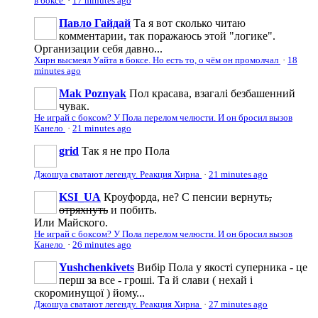
в боксе
·
17 minutes ago
Павло Гайдай
Та я вот сколько читаю
комментарии, так поражаюсь этой "логике".
Организации себя давно...
Хирн высмеял Уайта в боксе. Но есть то, о чём он промолчал
·
18
minutes ago
Mak Poznyak
Пол красава, взагалі безбашенний
чувак.
Не играй с боксом? У Пола перелом челюсти. И он бросил вызов
Канело
·
21 minutes ago
grid
Так я не про Пола
Джошуа сватают легенду. Реакция Хирна
·
21 minutes ago
KSI_UA
Кроуфорда, не? С пенсии вернуть
,
отряхнуть
и побить.
Или Майского.
Не играй с боксом? У Пола перелом челюсти. И он бросил вызов
Канело
·
26 minutes ago
Yushchenkivets
Вибір Пола у якості суперника - це
перш за все - гроші. Та й слави ( нехай і
скороминущої ) йому...
Джошуа сватают легенду. Реакция Хирна
·
27 minutes ago