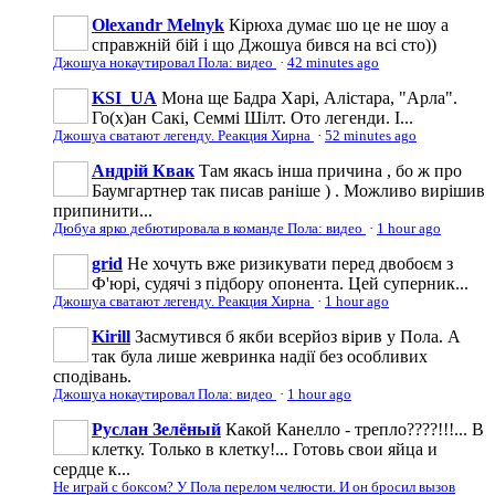
Olexandr Melnyk
Кірюха думає шо це не шоу а
справжній бій і що Джошуа бився на всі сто))
Джошуа нокаутировал Пола: видео
·
42 minutes ago
KSI_UA
Мона ще Бадра Харі, Алістара, "Арла".
Го(х)ан Сакі, Семмі Шілт. Ото легенди. І...
Джошуа сватают легенду. Реакция Хирна
·
52 minutes ago
Андрій Квак
Там якась інша причина , бо ж про
Баумгартнер так писав раніше ) . Можливо вирішив
припинити...
Дюбуа ярко дебютировала в команде Пола: видео
·
1 hour ago
grid
Не хочуть вже ризикувати перед двобоєм з
Ф'юрі, судячі з підбору опонента. Цей суперник...
Джошуа сватают легенду. Реакция Хирна
·
1 hour ago
Kirill
Засмутився б якби всерйоз вірив у Пола. А
так була лише жевринка надії без особливих
сподівань.
Джошуа нокаутировал Пола: видео
·
1 hour ago
Руслан Зелёный
Какой Канелло - трепло????!!!... В
клетку. Только в клетку!... Готовь свои яйца и
сердце к...
Не играй с боксом? У Пола перелом челюсти. И он бросил вызов