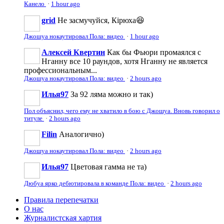
Канело
·
1 hour ago
grid
Не засмучуйся, Кірюха😆
Джошуа нокаутировал Пола: видео
·
1 hour ago
Алексей Квертин
Как бы Фьюри промаялся с
Нганну все 10 раундов, хотя Нганну не является
профессиональным...
Джошуа нокаутировал Пола: видео
·
2 hours ago
Илья97
За 92 ляма можно и так)
Пол объяснил, чего ему не хватило в бою с Джошуа. Вновь говорил о
титуле
·
2 hours ago
Filin
Аналогично)
Джошуа нокаутировал Пола: видео
·
2 hours ago
Илья97
Цветовая гамма не та)
Дюбуа ярко дебютировала в команде Пола: видео
·
2 hours ago
Правила перепечатки
О нас
Журналистская хартия