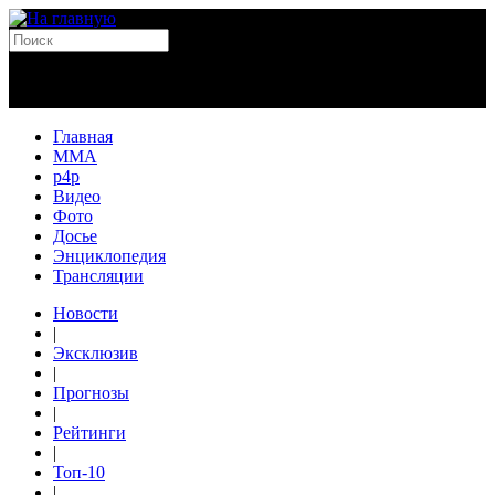
Главная
MMA
p4p
Видео
Фото
Досье
Энциклопедия
Трансляции
Новости
|
Эксклюзив
|
Прогнозы
|
Рейтинги
|
Топ-10
|