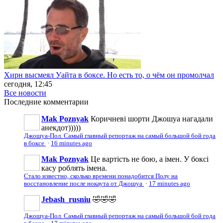
Хирн высмеял Уайта в боксе. Но есть то, о чём он промолчал
сегодня, 12:45
Все новости
Последние
комментарии
Mak Poznyak
Коричневі шорти Джошуа нагадали
анекдот)))))
Джошуа-Пол. Самый главный репортаж на самый большой бой года
в боксе
·
16 minutes ago
Mak Poznyak
Це вартість не бою, а імен. У боксі
касу роблять імена.
Стало известно, сколько времени понадобится Полу на
восстановление после нокаута от Джошуа
·
17 minutes ago
Jebash_rusniu
🤣🤣🤣
Джошуа-Пол. Самый главный репортаж на самый большой бой года