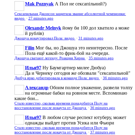
Mak Poznyak
А Пол не сексапільний?)
Сексапильная Джонсон защитила звание абсолютной чемпионки:
видео
·
27 minutes ago
Olexandr Melnyk
йому би 100 дол хватило а може
й рублів)
Джошуа нокаутировал Пола: видео
·
31 minutes ago
Filin
Мог бы, но Джошуа это неинтересно. После
Пола ещё какой-то фрик-бой на очереди.
Джошуа сватают легенду. Реакция Хирна
·
35 minutes ago
Илья97
Ну Баумгартнер милее Дюбуа)
Да и Чернеку сегодня же обозвали "сексапильной"
Дюбуа ярко дебютировала в команде Пола: видео
·
36 minutes ago
Александр
Обоим полное уважение, развели толпу
на огромные бабки на ровном месте. Вспоминаю
какие бои...
Стало известно, сколько времени понадобится Полу на
восстановление после нокаута от Джошуа
·
36 minutes ago
Илья97
В любом случае респект ютуберу, может
однажды выйдет против Усика или Фьюри
Стало известно, сколько времени понадобится Полу на
восстановление после нокаута от Джошуа
·
37 minutes ago