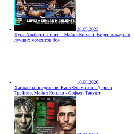
28.05.2023
Луис Альберто Лопес – Майкл Конлан. Видео нокаута и
лучших моментов боя
16.08.2020
Хайлайты поединков: Карл Фрэмптон - Дэррен
Трейнор, Майкл Конлан - Софьен Такушт