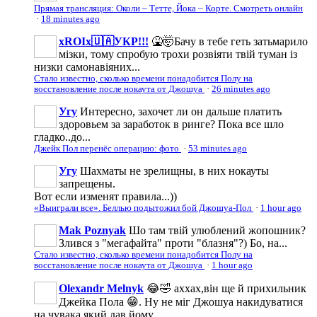
Прямая трансляция: Околи – Тетте, Йока – Корте. Смотреть онлайн
·
18 minutes ago
xROIx🇺🇦УКР!!!
🤮🤯Бачу в тебе геть затьмарило
мізки, тому спробую трохи розвіяти твій туман із
низки самонавіяних...
Стало известно, сколько времени понадобится Полу на
восстановление после нокаута от Джошуа
·
26 minutes ago
Угу
Интересно, захочет ли он дальше платить
здоровьем за заработок в ринге? Пока все шло
гладко..до...
Джейк Пол перенёс операцию: фото
·
53 minutes ago
Угу
Шахматы не зрелищны, в них нокауты
запрещены.
Вот если изменят правила...))
«Выиграли все». Беллью подытожил бой Джошуа-Пол
·
1 hour ago
Mak Poznyak
Шо там твій улюблений жопошник?
Злився з "мегафайта" проти "блазня"?) Бо, на...
Стало известно, сколько времени понадобится Полу на
восстановление после нокаута от Джошуа
·
1 hour ago
Olexandr Melnyk
😂🤣 аххах,він ще й прихильник
Джейка Пола 😁. Ну не міг Джошуа накидуватися
на чувака який дав йому...