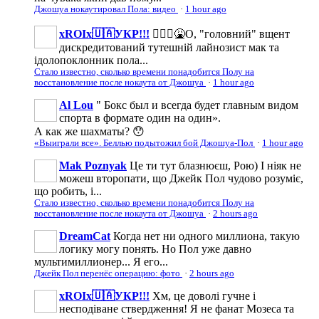
Джошуа нокаутировал Пола: видео
·
1 hour ago
xROIx🇺🇦УКР!!!
🤦🏻‍♂️🤮О, "головний" вщент
дискредитований тутешній лайнозист мак та
ідолопоклонник пола...
Стало известно, сколько времени понадобится Полу на
восстановление после нокаута от Джошуа
·
1 hour ago
Al Lou
" Бокс был и всегда будет главным видом
спорта в формате один на один».
А как же шахматы? 😯
«Выиграли все». Беллью подытожил бой Джошуа-Пол
·
1 hour ago
Mak Poznyak
Це ти тут блазнюєш, Рою) І ніяк не
можеш второпати, що Джейк Пол чудово розуміє,
що робить, і...
Стало известно, сколько времени понадобится Полу на
восстановление после нокаута от Джошуа
·
2 hours ago
DreamCat
Когда нет ни одного миллиона, такую
логику могу понять. Но Пол уже давно
мультимиллионер... Я его...
Джейк Пол перенёс операцию: фото
·
2 hours ago
xROIx🇺🇦УКР!!!
Хм, це доволі гучне і
несподіване ствердження! Я не фанат Мозеса та