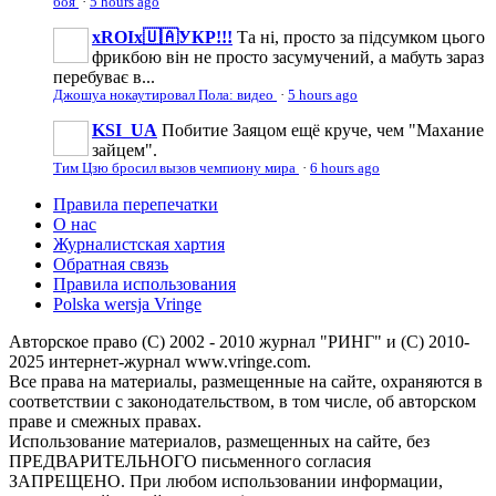
боя
·
5 hours ago
xROIx🇺🇦УКР!!!
Та ні, просто за підсумком цього
фрикбою він не просто засумучений, а мабуть зараз
перебуває в...
Джошуа нокаутировал Пола: видео
·
5 hours ago
KSI_UA
Побитие Заяцом ещё круче, чем "Махание
зайцем".
Тим Цзю бросил вызов чемпиону мира
·
6 hours ago
Правила перепечатки
О нас
Журналистская хартия
Обратная связь
Правила использования
Polska wersja Vringe
Авторское право (С) 2002 - 2010 журнал "РИНГ" и (С) 2010-
2025 интернет-журнал www.vringe.com.
Все права на материалы, размещенные на сайте, охраняются в
соответствии с законодательством, в том числе, об авторском
праве и смежных правах.
Использование материалов, размещенных на сайте, без
ПРЕДВАРИТЕЛЬНОГО письменного согласия
ЗАПРЕЩЕНО. При любом использовании информации,