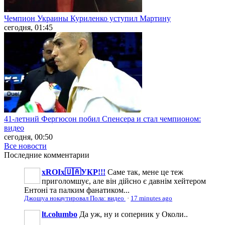
Чемпион Украины Куриленко уступил Мартину
сегодня, 01:45
41-летний Фергюсон побил Спенсера и стал чемпионом:
видео
сегодня, 00:50
Все новости
Последние
комментарии
xROIx🇺🇦УКР!!!
Саме так, мене це теж
приголомшує, але він дійсно є давнім хейтером
Ентоні та палким фанатиком...
Джошуа нокаутировал Пола: видео
·
17 minutes ago
lt.columbo
Да уж, ну и соперник у Околи..