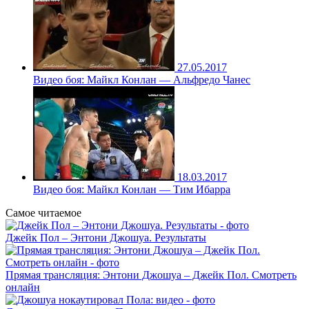
27.05.2017
Видео боя: Майкл Конлан — Альфредо Чанес
18.03.2017
Видео боя: Майкл Конлан — Тим Ибарра
Самое читаемое
Джейк Пол – Энтони Джошуа. Результаты
Прямая трансляция: Энтони Джошуа – Джейк Пол. Смотреть
онлайн