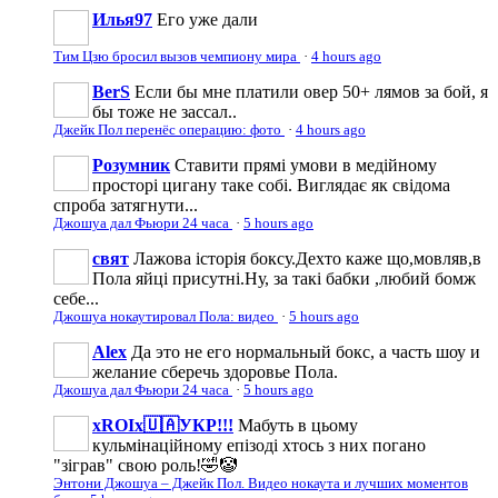
Илья97
Его уже дали
Тим Цзю бросил вызов чемпиону мира
·
4 hours ago
BerS
Если бы мне платили овер 50+ лямов за бой, я
бы тоже не зассал..
Джейк Пол перенёс операцию: фото
·
4 hours ago
Розумник
Ставити прямі умови в медійному
просторі цигану таке собі. Виглядає як свідома
спроба затягнути...
Джошуа дал Фьюри 24 часа
·
5 hours ago
свят
Лажова історія боксу.Дехто каже що,мовляв,в
Пола яйці присутні.Ну, за такі бабки ,любий бомж
себе...
Джошуа нокаутировал Пола: видео
·
5 hours ago
Аlеx
Да это не его нормальный бокс, а часть шоу и
желание сберечь здоровье Пола.
Джошуа дал Фьюри 24 часа
·
5 hours ago
xROIx🇺🇦УКР!!!
Мабуть в цьому
кульмінаційному епізоді хтось з них погано
"зіграв" свою роль!🤣🤡
Энтони Джошуа – Джейк Пол. Видео нокаута и лучших моментов