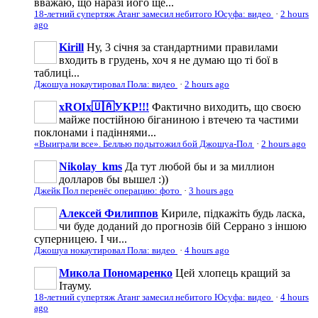
вважаю, що наразі його ще...
18-летний супертяж Атанг замесил небитого Юсуфа: видео
·
2 hours
ago
Kirill
Ну, 3 січня за стандартними правилами
входить в грудень, хоч я не думаю що ті бої в
таблиці...
Джошуа нокаутировал Пола: видео
·
2 hours ago
xROIx🇺🇦УКР!!!
Фактично виходить, що своєю
майже постійною біганиною і втечею та частими
поклонами і падіннями...
«Выиграли все». Беллью подытожил бой Джошуа-Пол
·
2 hours ago
Nikolay_kms
Да тут любой бы и за миллион
долларов бы вышел :))
Джейк Пол перенёс операцию: фото
·
3 hours ago
Алексей Филиппов
Кириле, підкажіть будь ласка,
чи буде доданий до прогнозів бій Серрано з іншою
суперницею. І чи...
Джошуа нокаутировал Пола: видео
·
4 hours ago
Микола Пономаренко
Цей хлопець кращий за
Ітауму.
18-летний супертяж Атанг замесил небитого Юсуфа: видео
·
4 hours
ago