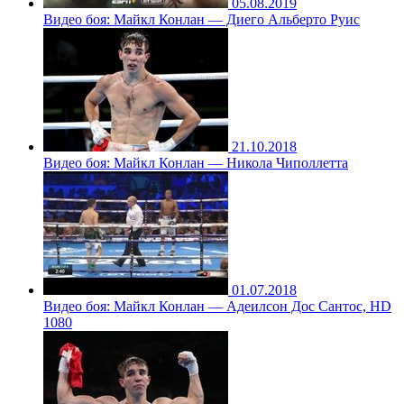
05.08.2019
Видео боя: Майкл Конлан — Диего Альберто Руис
21.10.2018
Видео боя: Майкл Конлан — Никола Чиполлетта
01.07.2018
Видео боя: Майкл Конлан — Адеилсон Дос Сантос, HD
1080