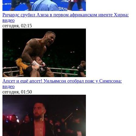
Ричардс срубил Азиза в первом африканском ивенте Хирна:
видео
сегодня, 02:15
Апсет и ещё апсет! Уильямсон отобрал пояс у Симпсона:
видео
сегодня, 01:50