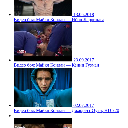
13.05.2018
Видео боя: Майкл Конлан — Ибон Ларринага
23.09.2017
Видео боя: Майкл Конлан — Кенни Гузман
02.07.2017
Видео боя: Майкл Конлан — Джарретт Оуэн, HD 720