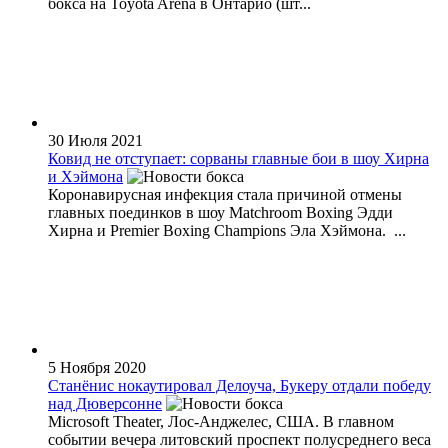
бокса на Toyota Arena в Онтарио (шт...
30 Июля 2021
Ковид не отступает: сорваны главные бои в шоу Хирна
и Хэймона
Коронавирусная инфекция стала причиной отмены
главных поединков в шоу Matchroom Boxing Эдди
Хирна и Premier Boxing Champions Эла Хэймона. ...
5 Ноября 2020
Станёнис нокаутировал Делоуча, Букеру отдали победу
над Дюверсонне
Microsoft Theater, Лос-Анджелес, США. В главном
событии вечера литовский проспект полусреднего веса