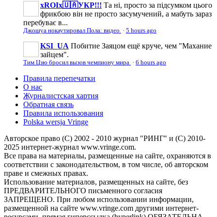
xROIx🇺🇦УКР!!!
Та ні, просто за підсумком цього
фрикбою він не просто засумучений, а мабуть зараз
перебуває в...
Джошуа нокаутировал Пола: видео
·
5 hours ago
KSI_UA
Побитие Заяцом ещё круче, чем "Махание
зайцем".
Тим Цзю бросил вызов чемпиону мира
·
6 hours ago
Правила перепечатки
О нас
Журналистская хартия
Обратная связь
Правила использования
Polska wersja Vringe
Авторское право (С) 2002 - 2010 журнал "РИНГ" и (С) 2010-
2025 интернет-журнал www.vringe.com.
Все права на материалы, размещенные на сайте, охраняются в
соответствии с законодательством, в том числе, об авторском
праве и смежных правах.
Использование материалов, размещенных на сайте, без
ПРЕДВАРИТЕЛЬНОГО письменного согласия
ЗАПРЕЩЕНО. При любом использовании информации,
размещенной на сайте www.vringe.com другими интернет-
ресурсами, прямая гиперссылка (hyperlink) ОБЯЗАТЕЛЬНА.