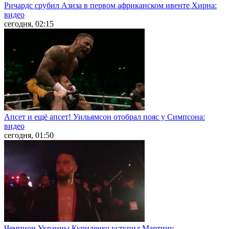
Ричардс срубил Азиза в первом африканском ивенте Хирна:
видео
сегодня, 02:15
Апсет и ещё апсет! Уильямсон отобрал пояс у Симпсона:
видео
сегодня, 01:50
Чемпион Украины Куриленко уступил Мартину