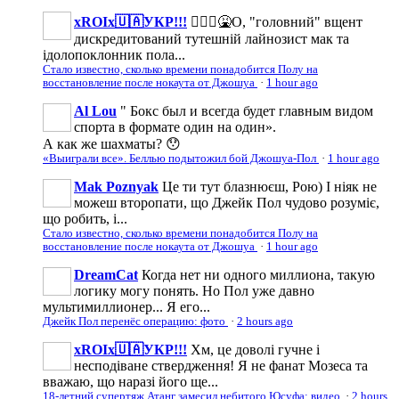
xROIx🇺🇦УКР!!!
🤦🏻‍♂️🤮О, "головний" вщент
дискредитований тутешній лайнозист мак та
ідолопоклонник пола...
Стало известно, сколько времени понадобится Полу на
восстановление после нокаута от Джошуа
·
1 hour ago
Al Lou
" Бокс был и всегда будет главным видом
спорта в формате один на один».
А как же шахматы? 😯
«Выиграли все». Беллью подытожил бой Джошуа-Пол
·
1 hour ago
Mak Poznyak
Це ти тут блазнюєш, Рою) І ніяк не
можеш второпати, що Джейк Пол чудово розуміє,
що робить, і...
Стало известно, сколько времени понадобится Полу на
восстановление после нокаута от Джошуа
·
1 hour ago
DreamCat
Когда нет ни одного миллиона, такую
логику могу понять. Но Пол уже давно
мультимиллионер... Я его...
Джейк Пол перенёс операцию: фото
·
2 hours ago
xROIx🇺🇦УКР!!!
Хм, це доволі гучне і
несподіване ствердження! Я не фанат Мозеса та
вважаю, що наразі його ще...
18-летний супертяж Атанг замесил небитого Юсуфа: видео
·
2 hours