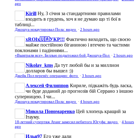
ago
Kirill
Ну, 3 січня за стандартними правилами
входить в грудень, хоч я не думаю що ті бої в
таблиці...
Джошуа нокаутировал Пола: видео
·
2 hours ago
xROIx🇺🇦УКР!!!
Фактично виходить, що своєю
майже постійною біганиною і втечею та частими
поклонами і падіннями...
«Выиграли все». Беллью подытожил бой Джошуа-Пол
·
2 hours ago
Nikolay_kms
Да тут любой бы и за миллион
долларов бы вышел :))
Джейк Пол перенёс операцию: фото
·
3 hours ago
Алексей Филиппов
Кириле, підкажіть будь ласка,
чи буде доданий до прогнозів бій Серрано з іншою
суперницею. І чи...
Джошуа нокаутировал Пола: видео
·
4 hours ago
Микола Пономаренко
Цей хлопець кращий за
Ітауму.
18-летний супертяж Атанг замесил небитого Юсуфа: видео
·
4 hours
ago
Илья97
Его уже дали