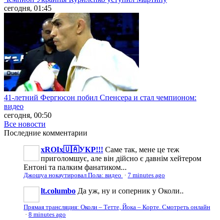
сегодня, 01:45
41-летний Фергюсон побил Спенсера и стал чемпионом:
видео
сегодня, 00:50
Все новости
Последние
комментарии
xROIx🇺🇦УКР!!!
Саме так, мене це теж
приголомшує, але він дійсно є давнім хейтером
Ентоні та палким фанатиком...
Джошуа нокаутировал Пола: видео
·
7 minutes ago
lt.columbo
Да уж, ну и соперник у Околи..
Прямая трансляция: Околи – Тетте, Йока – Корте. Смотреть онлайн
·
8 minutes ago