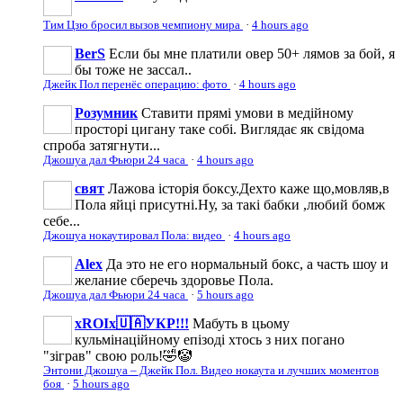
Тим Цзю бросил вызов чемпиону мира
·
4 hours ago
BerS
Если бы мне платили овер 50+ лямов за бой, я
бы тоже не зассал..
Джейк Пол перенёс операцию: фото
·
4 hours ago
Розумник
Ставити прямі умови в медійному
просторі цигану таке собі. Виглядає як свідома
спроба затягнути...
Джошуа дал Фьюри 24 часа
·
4 hours ago
свят
Лажова історія боксу.Дехто каже що,мовляв,в
Пола яйці присутні.Ну, за такі бабки ,любий бомж
себе...
Джошуа нокаутировал Пола: видео
·
4 hours ago
Аlеx
Да это не его нормальный бокс, а часть шоу и
желание сберечь здоровье Пола.
Джошуа дал Фьюри 24 часа
·
5 hours ago
xROIx🇺🇦УКР!!!
Мабуть в цьому
кульмінаційному епізоді хтось з них погано
"зіграв" свою роль!🤣🤡
Энтони Джошуа – Джейк Пол. Видео нокаута и лучших моментов
боя
·
5 hours ago