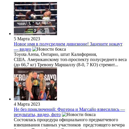
5 Марта 2023
Новое имя в полусреднем дивизионе! Зацените нокаут
— видео
Toyota Arena, Онтарио, штат Калифорния,
США. Американскому топ-проспекту полусреднего веса
(до 66,7 кг) Тревону Маршаллу (8-0, 7 КО) стремит...
4 Марта 2023
Не без приключений: Фигероа и Магсайо взвесились —
результаты, видео, фото
Состоялась процедура официального предматчевого
взвешивания главных участников предстоящего вечера