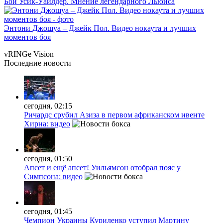
Бой Усик-Уайлдер. Мнение легендарного Льюиса
Энтони Джошуа – Джейк Пол. Видео нокаута и лучших
моментов боя
vRINGe
Vision
Последние
новости
сегодня, 02:15
Ричардс срубил Азиза в первом африканском ивенте
Хирна: видео
сегодня, 01:50
Апсет и ещё апсет! Уильямсон отобрал пояс у
Симпсона: видео
сегодня, 01:45
Чемпион Украины Куриленко уступил Мартину