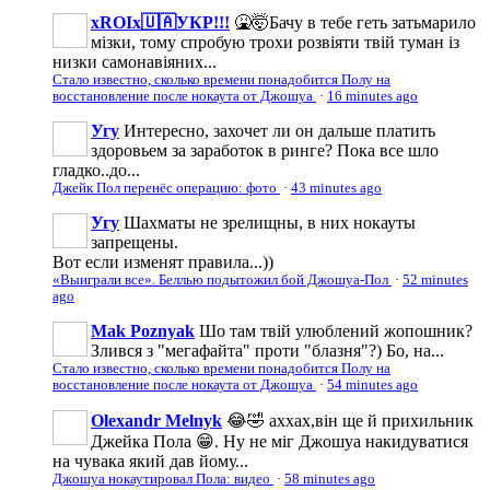
xROIx🇺🇦УКР!!!
🤮🤯Бачу в тебе геть затьмарило
мізки, тому спробую трохи розвіяти твій туман із
низки самонавіяних...
Стало известно, сколько времени понадобится Полу на
восстановление после нокаута от Джошуа
·
16 minutes ago
Угу
Интересно, захочет ли он дальше платить
здоровьем за заработок в ринге? Пока все шло
гладко..до...
Джейк Пол перенёс операцию: фото
·
43 minutes ago
Угу
Шахматы не зрелищны, в них нокауты
запрещены.
Вот если изменят правила...))
«Выиграли все». Беллью подытожил бой Джошуа-Пол
·
52 minutes
ago
Mak Poznyak
Шо там твій улюблений жопошник?
Злився з "мегафайта" проти "блазня"?) Бо, на...
Стало известно, сколько времени понадобится Полу на
восстановление после нокаута от Джошуа
·
54 minutes ago
Olexandr Melnyk
😂🤣 аххах,він ще й прихильник
Джейка Пола 😁. Ну не міг Джошуа накидуватися
на чувака який дав йому...
Джошуа нокаутировал Пола: видео
·
58 minutes ago