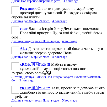
Джейк Пол перенёс операцию: фото
·
4 hours ago
Розумник
Ставити прямі умови в медійному
просторі цигану таке собі. Виглядає як свідома
спроба затягнути...
Джошуа дал Фьюри 24 часа
·
4 hours ago
свят
Лажова історія боксу.Дехто каже що,мовляв,в
Пола яйці присутні.Ну, за такі бабки ,любий бомж
себе...
Джошуа нокаутировал Пола: видео
·
4 hours ago
Аlеx
Да это не его нормальный бокс, а часть шоу и
желание сберечь здоровье Пола.
Джошуа дал Фьюри 24 часа
·
5 hours ago
xROIx🇺🇦УКР!!!
Мабуть в цьому
кульмінаційному епізоді хтось з них погано
"зіграв" свою роль!🤣🤡
Энтони Джошуа – Джейк Пол. Видео нокаута и лучших моментов
боя
·
5 hours ago
xROIx🇺🇦УКР!!!
Та ні, просто за підсумком цього
фрикбою він не просто засумучений, а мабуть зараз
перебуває в...
Джошуа нокаутировал Пола: видео
·
5 hours ago