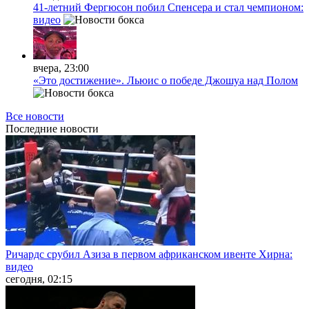
41-летний Фергюсон побил Спенсера и стал чемпионом:
видео
вчера, 23:00
«Это достижение». Льюис о победе Джошуа над Полом
Все новости
Последние
новости
Ричардс срубил Азиза в первом африканском ивенте Хирна:
видео
сегодня, 02:15