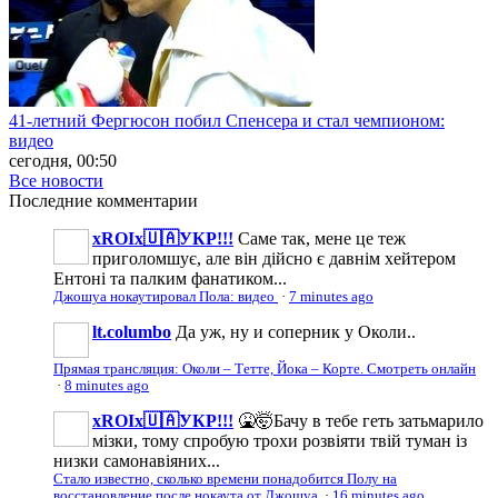
41-летний Фергюсон побил Спенсера и стал чемпионом:
видео
сегодня, 00:50
Все новости
Последние
комментарии
xROIx🇺🇦УКР!!!
Саме так, мене це теж
приголомшує, але він дійсно є давнім хейтером
Ентоні та палким фанатиком...
Джошуа нокаутировал Пола: видео
·
7 minutes ago
lt.columbo
Да уж, ну и соперник у Околи..
Прямая трансляция: Околи – Тетте, Йока – Корте. Смотреть онлайн
·
8 minutes ago
xROIx🇺🇦УКР!!!
🤮🤯Бачу в тебе геть затьмарило
мізки, тому спробую трохи розвіяти твій туман із
низки самонавіяних...
Стало известно, сколько времени понадобится Полу на
восстановление после нокаута от Джошуа
·
16 minutes ago