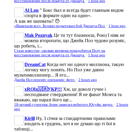
восстановление после нокаута от Джошуа
·
1 hour ago
Al Lou
" Бокс был и всегда будет главным видом
спорта в формате один на один».
А как же шахматы? 😯
«Выиграли все». Беллью подытожил бой Джошуа-Пол
·
1 hour ago
Mak Poznyak
Це ти тут блазнюєш, Рою) І ніяк не
можеш второпати, що Джейк Пол чудово розуміє,
що робить, і...
Стало известно, сколько времени понадобится Полу на
восстановление после нокаута от Джошуа
·
1 hour ago
DreamCat
Когда нет ни одного миллиона, такую
логику могу понять. Но Пол уже давно
мультимиллионер... Я его...
Джейк Пол перенёс операцию: фото
·
2 hours ago
xROIx🇺🇦УКР!!!
Хм, це доволі гучне і
несподіване ствердження! Я не фанат Мозеса та
вважаю, що наразі його ще...
18-летний супертяж Атанг замесил небитого Юсуфа: видео
·
2 hours
ago
Kirill
Ну, 3 січня за стандартними правилами
входить в грудень, хоч я не думаю що ті бої в
таблиці...