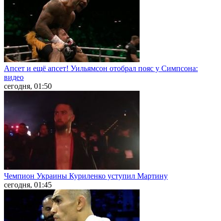
Апсет и ещё апсет! Уильямсон отобрал пояс у Симпсона:
видео
сегодня, 01:50
Чемпион Украины Куриленко уступил Мартину
сегодня, 01:45