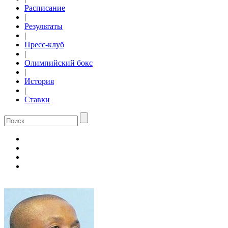
Расписание
|
Результаты
|
Пресс-клуб
|
Олимпийский бокс
|
История
|
Ставки