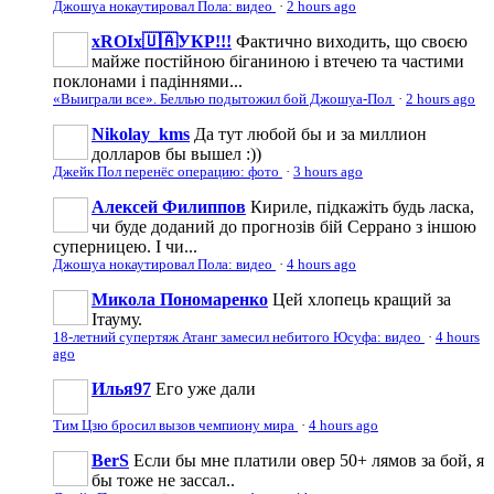
Джошуа нокаутировал Пола: видео
·
2 hours ago
xROIx🇺🇦УКР!!!
Фактично виходить, що своєю
майже постійною біганиною і втечею та частими
поклонами і падіннями...
«Выиграли все». Беллью подытожил бой Джошуа-Пол
·
2 hours ago
Nikolay_kms
Да тут любой бы и за миллион
долларов бы вышел :))
Джейк Пол перенёс операцию: фото
·
3 hours ago
Алексей Филиппов
Кириле, підкажіть будь ласка,
чи буде доданий до прогнозів бій Серрано з іншою
суперницею. І чи...
Джошуа нокаутировал Пола: видео
·
4 hours ago
Микола Пономаренко
Цей хлопець кращий за
Ітауму.
18-летний супертяж Атанг замесил небитого Юсуфа: видео
·
4 hours
ago
Илья97
Его уже дали
Тим Цзю бросил вызов чемпиону мира
·
4 hours ago
BerS
Если бы мне платили овер 50+ лямов за бой, я
бы тоже не зассал..