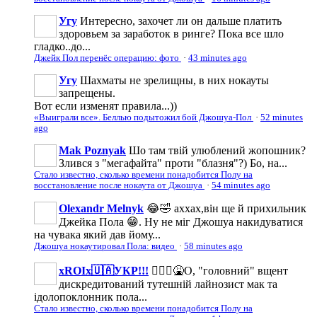
Угу
Интересно, захочет ли он дальше платить
здоровьем за заработок в ринге? Пока все шло
гладко..до...
Джейк Пол перенёс операцию: фото
·
43 minutes ago
Угу
Шахматы не зрелищны, в них нокауты
запрещены.
Вот если изменят правила...))
«Выиграли все». Беллью подытожил бой Джошуа-Пол
·
52 minutes
ago
Mak Poznyak
Шо там твій улюблений жопошник?
Злився з "мегафайта" проти "блазня"?) Бо, на...
Стало известно, сколько времени понадобится Полу на
восстановление после нокаута от Джошуа
·
54 minutes ago
Olexandr Melnyk
😂🤣 аххах,він ще й прихильник
Джейка Пола 😁. Ну не міг Джошуа накидуватися
на чувака який дав йому...
Джошуа нокаутировал Пола: видео
·
58 minutes ago
xROIx🇺🇦УКР!!!
🤦🏻‍♂️🤮О, "головний" вщент
дискредитований тутешній лайнозист мак та
ідолопоклонник пола...
Стало известно, сколько времени понадобится Полу на