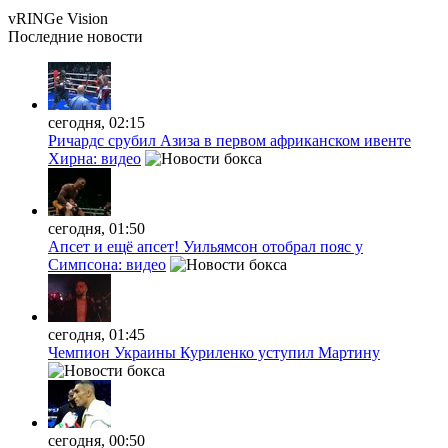
vRINGe
Vision
Последние
новости
сегодня, 02:15
Ричардс срубил Азиза в первом африканском ивенте
Хирна: видео
сегодня, 01:50
Апсет и ещё апсет! Уильямсон отобрал пояс у
Симпсона: видео
сегодня, 01:45
Чемпион Украины Куриленко уступил Мартину
сегодня, 00:50