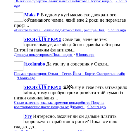
18-летний супертяж Атанг замесил небитого Юсуфа: видео
·
2 hours
ago
Maks P
В одному куті маємо екс двократного
об'єдананого чемпа, який вже 2 роки не перемагав
профі...
«Выиграли все». Беллью подытожил бой Джошуа-Пол
·
5 hours ago
xROIx🇺🇦УКР!!!
Саме так, мене це теж
приголомшує, але він дійсно є давнім хейтером
Ентоні та палким фанатиком...
Джошуа нокаутировал Пола: видео
·
9 hours ago
lt.columbo
Да уж, ну и соперник у Околи..
Прямая трансляция: Околи – Тетте, Йока – Корте. Смотреть онлайн
·
9 hours ago
xROIx🇺🇦УКР!!!
🤮🤯Бачу в тебе геть затьмарило
мізки, тому спробую трохи розвіяти твій туман із
низки самонавіяних...
Стало известно, сколько времени понадобится Полу на
восстановление после нокаута от Джошуа
·
9 hours ago
Угу
Интересно, захочет ли он дальше платить
здоровьем за заработок в ринге? Пока все шло
гладко..до...