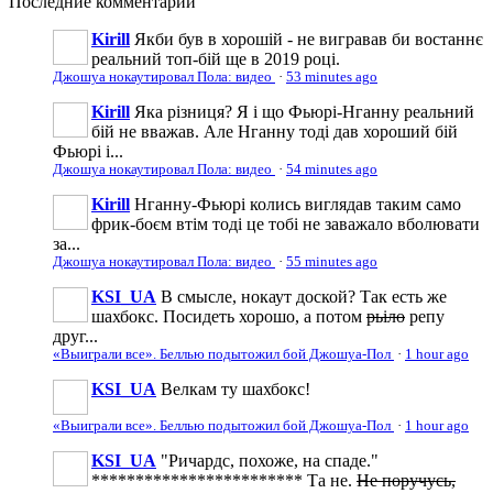
Последние
комментарии
Kirill
Якби був в хорошій - не вигравав би востаннє
реальний топ-бій ще в 2019 році.
Джошуа нокаутировал Пола: видео
·
53 minutes ago
Kirill
Яка різниця? Я і що Фьюрі-Нганну реальний
бій не вважав. Але Нганну тоді дав хороший бій
Фьюрі і...
Джошуа нокаутировал Пола: видео
·
54 minutes ago
Kirill
Нганну-Фьюрі колись виглядав таким само
фрик-боєм втім тоді це тобі не заважало вболювати
за...
Джошуа нокаутировал Пола: видео
·
55 minutes ago
KSI_UA
В смысле, нокаут доской? Так есть же
шахбокс. Посидеть хорошо, а потом
рьіло
репу
друг...
«Выиграли все». Беллью подытожил бой Джошуа-Пол
·
1 hour ago
KSI_UA
Велкам ту шахбокс!
«Выиграли все». Беллью подытожил бой Джошуа-Пол
·
1 hour ago
KSI_UA
"Ричардс, похоже, на спаде."
************************ Та не.
Не поручусь,