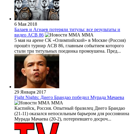
6 Мая 2018
Балаев и Агнаев потеряли титулы: все результаты и
видео ACB 86
MMA
5 мая на арене СК «Олимпийский» в Москве (Россия)
прошёл турнир ACB 86, главным событием которого
стали три титульных поединка промоушена. Пред...
29 Января 2017
Fight Nights: Диего Брандао победил Мурада Мачаева
MMA
Каспийск, Россия. Опытный бразилец Диего Брандао
(21-11) оказался непосильным барьером для россиянина
Мурада Мачаева (20-2), потерпевшего досроч...