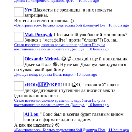
Джейк Пол перенёс операцию: фото
·
10 hours ago
Угу
Шахматы не зрелищны, в них нокауты
запрещены.
Вот если изменят правила...))
«Выиграли все». Беллью подытожил бой Джошуа-Пол
·
10 hours ago
Mak Poznyak
Шо там твій улюблений жопошник?
Злився з "мегафайта" проти "блазня"?) Бо, на...
Стало известно, сколько времени понадобится Полу на
восстановление после нокаута от Джошуа
·
10 hours ago
Olexandr Melnyk
😂🤣 аххах,він ще й прихильник
Джейка Пола 😁. Ну не міг Джошуа накидуватися
на чувака який дав йому...
Джошуа нокаутировал Пола: видео
·
10 hours ago
xROIx🇺🇦УКР!!!
🤦🏻‍♂️🤮О, "головний" вщент
дискредитований тутешній лайнозист мак та
ідолопоклонник пола...
Стало известно, сколько времени понадобится Полу на
восстановление после нокаута от Джошуа
·
10 hours ago
Al Lou
" Бокс был и всегда будет главным видом
спорта в формате один на один».
А как же шахматы? 😯
«Выиграли все». Беллью подытожил бой Джошуа-Пол
·
11 hours ago