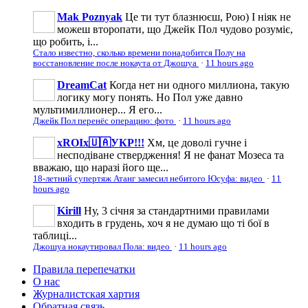
Mak Poznyak
Це ти тут блазнюєш, Рою) І ніяк не
можеш второпати, що Джейк Пол чудово розуміє,
що робить, і...
Стало известно, сколько времени понадобится Полу на
восстановление после нокаута от Джошуа
·
11 hours ago
DreamCat
Когда нет ни одного миллиона, такую
логику могу понять. Но Пол уже давно
мультимиллионер... Я его...
Джейк Пол перенёс операцию: фото
·
11 hours ago
xROIx🇺🇦УКР!!!
Хм, це доволі гучне і
несподіване ствердження! Я не фанат Мозеса та
вважаю, що наразі його ще...
18-летний супертяж Атанг замесил небитого Юсуфа: видео
·
11
hours ago
Kirill
Ну, 3 січня за стандартними правилами
входить в грудень, хоч я не думаю що ті бої в
таблиці...
Джошуа нокаутировал Пола: видео
·
11 hours ago
Правила перепечатки
О нас
Журналистская хартия
Обратная связь