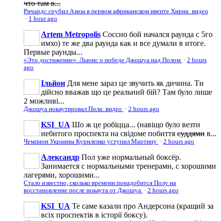
что там в...
Ричардс срубил Азиза в первом африканском ивенте Хирна: видео
·
1 hour ago
Artem Metropolis
Соссно бой начался раунда с 5го
имхо) те же два раунда как и все думали в итоге.
Первые раунды...
«Это достижение». Льюис о победе Джошуа над Полом
·
2 hours
ago
Ільйон
Для мене зараз це звучить як дичина. Ти
дійсно вважав що це реальний бій? Там було лише
2 можливі...
Джошуа нокаутировал Пола: видео
·
2 hours ago
KSI_UA
Шо ж це робіцца... (навіщо було везти
небитого проспекта на свідоме побиття
суддями
в...
Чемпион Украины Куриленко уступил Мартину
·
2 hours ago
Александр
Пол уже нормальный боксёр.
Занимается с нормальными тренерами, с хорошими
лагерями, хорошими...
Стало известно, сколько времени понадобится Полу на
восстановление после нокаута от Джошуа
·
2 hours ago
KSI_UA
Те саме казали про Андерсона (кращий за
всіх проспектів в історії боксу).