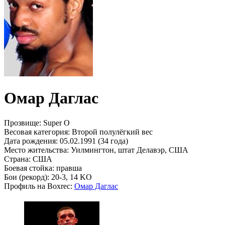
Омар Даглас
Прозвище:
Super O
Весовая категория:
Второй полулёгкий вес
Дата рождения:
05.02.1991 (34 года)
Место жительства:
Уилмингтон, штат Делавэр, США
Страна:
США
Боевая стойка:
правша
Бои (рекорд):
20-3, 14 KO
Профиль на Boxrec:
Омар Даглас