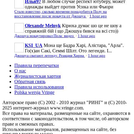
Илья97
В любом случае респект ютуберу, может
однажды выйдет против Усика или Фьюри
Стало известно, сколько времени понадобится Полу на
восстановление после нокаута от Джошуа
·
1 hour ago
Olexandr Melnyk
Кірюха думає шо це не шоу а
справжній бій і що Джошуа бився на всі сто))
Джошуа нокаутировал Пола: видео
·
1 hour ago
KSI_UA
Мона ще Бадра Харі, Алістара, "Арла".
Го(х)ан Сакі, Семмі Шілт. Ото легенди. І...
Джошуа сватают легенду. Реакция Хирна
·
1 hour ago
Правила перепечатки
О нас
Журналистская хартия
Обратная связь
Правила использования
Polska wersja Vringe
Авторское право (С) 2002 - 2010 журнал "РИНГ" и (С) 2010-
2025 интернет-журнал www.vringe.com.
Все права на материалы, размещенные на сайте, охраняются в
соответствии с законодательством, в том числе, об авторском
праве и смежных правах.
Использование материалов, размещенных на сайте, без