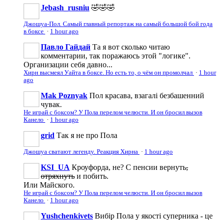
Jebash_rusniu
🤣🤣🤣
Джошуа-Пол. Самый главный репортаж на самый большой бой года
в боксе
·
1 hour ago
Павло Гайдай
Та я вот сколько читаю
комментарии, так поражаюсь этой "логике".
Организации себя давно...
Хирн высмеял Уайта в боксе. Но есть то, о чём он промолчал
·
1 hour
ago
Mak Poznyak
Пол красава, взагалі безбашенний
чувак.
Не играй с боксом? У Пола перелом челюсти. И он бросил вызов
Канело
·
1 hour ago
grid
Так я не про Пола
Джошуа сватают легенду. Реакция Хирна
·
1 hour ago
KSI_UA
Кроуфорда, не? С пенсии вернуть
,
отряхнуть
и побить.
Или Майского.
Не играй с боксом? У Пола перелом челюсти. И он бросил вызов
Канело
·
1 hour ago
Yushchenkivets
Вибір Пола у якості суперника - це