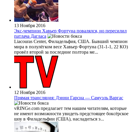
13 Ноября 2016
Экс-чемпион Хавьер Фортуна повалялся, но пересилил
патлача Дагласа
Liacouras Center, Филадельфия, США. Бывший чемпион
мира в полулёгком весе Хавьер Фортуна (31-1-1, 22 КО)
провёл второй за последние полтора ме...
12 Ноября 2016
Прямая трансляция: Дэнни Гарсиа — Самуэль Варгас
vRINGe.com предлагает тем нашим читателям, которые
не имеют возможности увидеть предстоящее боксёрское
шоу в Филадельфии (США), насладиться э...