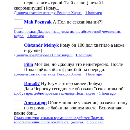
перш за все - гроші. Та й слави ( нехай і
скороминущої ) йому...
Джошуа сватают легенду. Реакция Хирна
·
1 hour ago
Mak Poznyak
А Пол не сексапільний?)
Сексапильная Джонсон защитила звание абсолютной чемпионки:
видео
·
1 hour ago
Olexandr Melnyk
йому би 100 дол хватило а може
й рублів)
Джошуа нокаутировал Пола: видео
·
1 hour ago
Filin
Мог бы, но Джошуа это неинтересно. После
Пола ещё какой-то фрик-бой на очереди.
Джошуа сватают легенду. Реакция Хирна
·
1 hour ago
Илья97
Ну Баумгартнер милее Дюбуа)
Да и Чернеку сегодня же обозвали "сексапильной"
Дюбуа ярко дебютировала в команде Пола: видео
·
1 hour ago
Александр
Обоим полное уважение, развели толпу
на огромные бабки на ровном месте. Вспоминаю
какие бои...
Стало известно, сколько времени понадобится Полу на
восстановление после нокаута от Джошуа
·
1 hour ago