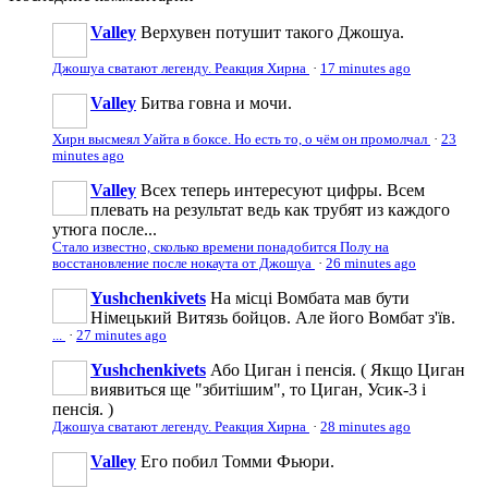
Valley
Верхувен потушит такого Джошуа.
Джошуа сватают легенду. Реакция Хирна
·
17 minutes ago
Valley
Битва говна и мочи.
Хирн высмеял Уайта в боксе. Но есть то, о чём он промолчал
·
23
minutes ago
Valley
Всех теперь интересуют цифры. Всем
плевать на результат ведь как трубят из каждого
утюга после...
Стало известно, сколько времени понадобится Полу на
восстановление после нокаута от Джошуа
·
26 minutes ago
Yushchenkivets
На місці Вомбата мав бути
Німецький Витязь бойцов. Але його Вомбат з'їв.
...
·
27 minutes ago
Yushchenkivets
Або Циган і пенсія. ( Якщо Циган
виявиться ще "збитішим", то Циган, Усик-3 і
пенсія. )
Джошуа сватают легенду. Реакция Хирна
·
28 minutes ago
Valley
Его побил Томми Фьюри.