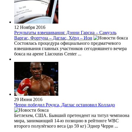
12 Ноября 2016
Результаты взвешивания: Дэнни Гарсиа – Самуэль
Варгас, Фортуна – Даглас, Хёрд – Ион
Состоялась процедура официального предматчевого
взвешивания главных участников сегодняшнего вечера
бокса на арене Liacouras Center ...
29 Июня 2016
Черри победил Роудса, Даглас остановил Колладо
Бетлехем, США. Бывший претендент на титул чемпиона
мира, занимающий 14-ю позицию в рейтинге WBC
второго полулёгкого веса (до 59 кг) Эднер Черри ...