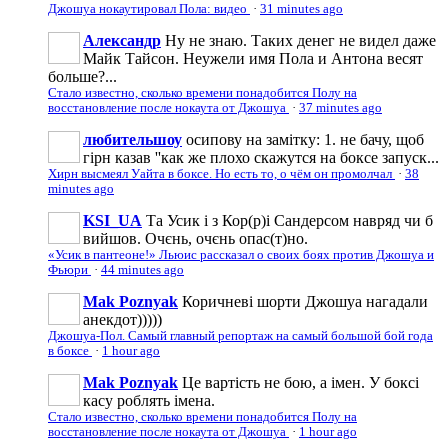
Джошуа нокаутировал Пола: видео
·
31 minutes ago
Александр
Ну не знаю. Таких денег не видел даже
Майк Тайсон. Неужели имя Пола и Антона весят
больше?...
Стало известно, сколько времени понадобится Полу на
восстановление после нокаута от Джошуа
·
37 minutes ago
любительшоу
осипову на замітку: 1. не бачу, щоб
гірн казав ''как же плохо скажутся на боксе запуск...
Хирн высмеял Уайта в боксе. Но есть то, о чём он промолчал
·
38
minutes ago
KSI_UA
Та Усик і з Кор(р)і Сандерсом навряд чи б
вийшов. Очєнь, очєнь опас(т)но.
«Усик в пантеоне!» Льюис рассказал о своих боях против Джошуа и
Фьюри
·
44 minutes ago
Mak Poznyak
Коричневі шорти Джошуа нагадали
анекдот)))))
Джошуа-Пол. Самый главный репортаж на самый большой бой года
в боксе
·
1 hour ago
Mak Poznyak
Це вартість не бою, а імен. У боксі
касу роблять імена.
Стало известно, сколько времени понадобится Полу на
восстановление после нокаута от Джошуа
·
1 hour ago