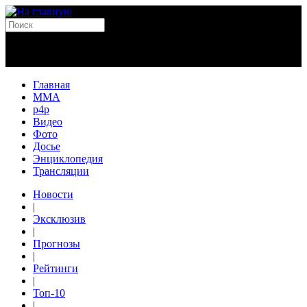
Главная
MMA
p4p
Видео
Фото
Досье
Энциклопедия
Трансляции
Новости
|
Эксклюзив
|
Прогнозы
|
Рейтинги
|
Топ-10
|