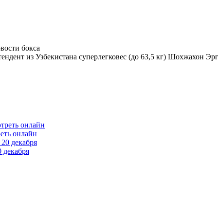
тендент из Узбекистана суперлегковес (до 63,5 кг) Шохжахон Эрга
еть онлайн
 декабря