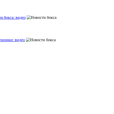
м бокса: видео
пионки: видео