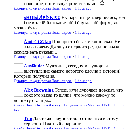
половине, вот и тянул резину как мог 😉
Джошуа нокаутировал Пола: видео
·
1 hour ago
xROIx🇺🇦УКР!!!
Ну нарешті це завершилось, хоч
і не в такій блискавичній і брутальній формі, як
можна було...
Джошуа нокаутировал Пола: видео
·
1 hour ago
ÀmirGGGfan
Пол просто бегал и клинчевал. Не
знаю почему Джошуа с первого раунда не начал
размахивать руками...
Джошуа нокаутировал Пола: видео
·
1 hour ago
Ausländer
Мужчины, сегодня мы увидели
выступление самого дорогого клоуна в истории!
Который получил за...
Джошуа нокаутировал Пола: видео
·
1 hour ago
Alex Browning
Теперь куча дурочков поверят, что
бокс это какая-то шляпа, что можно какому-то
лошпету с улицы...
Джейк Пол – Энтони Джошуа. Результаты из Майами LIVE
·
1 hour
ago
Tito
Да это же шоу,не стоило относится к этому
серьезно. Платный спарринг
Джейк Пол – Энтони Джошуа. Результаты из Майами LIVE
·
1 hour