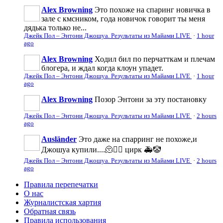
Alex Browning
Это похоже на спаринг новичка в
зале с кмсником, года новичок говорит ты меня
дядька только не...
Джейк Пол – Энтони Джошуа. Результаты из Майами LIVE
·
1 hour
ago
Alex Browning
Ходил бил по перчатткам и плечам
блогера, и ждал когда клоун упадет.
Джейк Пол – Энтони Джошуа. Результаты из Майами LIVE
·
1 hour
ago
Alex Browning
Позор Энтони за эту постановку
Джейк Пол – Энтони Джошуа. Результаты из Майами LIVE
·
2 hours
ago
Ausländer
Это даже на спарринг не похоже,и
Джошуа купили....🫠🤦‍♀️ цирк 🚑🤡
Джейк Пол – Энтони Джошуа. Результаты из Майами LIVE
·
2 hours
ago
Правила перепечатки
О нас
Журналистская хартия
Обратная связь
Правила использования