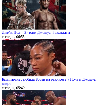
Джейк Пол – Энтони Джошуа. Результаты
сегодня, 06:55
Баумгарднер побила Боден на разогреве у Пола и Джошуа:
видео
сегодня, 05:40