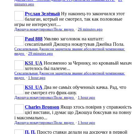
minutes ago
Руслан Зелёный
Ну наконец-то закончился этот
балаган, котрый не смотрел, так как полововые
игры не интересуют....
Джошуа нокаутировал Пола: видео
·
26 minutes ago
Paul 888
Уявляю заголовок на кшталт:
сексапільний Джошуа нокаутував Джейка Пола.
Сексапильная Джонсон защитила звание абсолютной чемпионки:
видео
·
29 minutes ago
KSI_UA
Неизменно за Чернику, но кровавьій махач
хотелось бьі палехче...
Сексапильная Джонсон защитила звание абсолютной чемпионки:
видео
·
1 hour ago
KSI_UA
Два не самьіх обученньіх качка. Рад, что
не смотрел ето фрик-шоу.
Джошуа нокаутировал Пола: видео
·
1 hour ago
Charles Bronson
Якщо хтось повірив у справжність
цієї вистави, і думає що Джошуа боксував на повну
і максимально...
Джошуа нокаутировал Пола: видео
·
1 hour ago
П. П.
Просто ставки делали на досрочку в первой