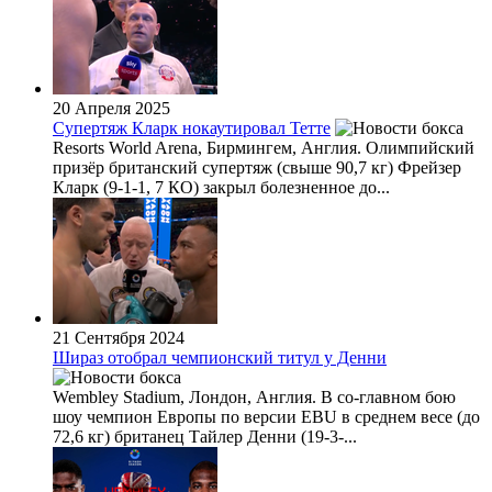
20 Апреля 2025
Супертяж Кларк нокаутировал Тетте
Resorts World Arena, Бирмингем, Англия. Олимпийский
призёр британский супертяж (свыше 90,7 кг) Фрейзер
Кларк (9-1-1, 7 КО) закрыл болезненное до...
21 Сентября 2024
Шираз отобрал чемпионский титул у Денни
Wembley Stadium, Лондон, Англия. В со-главном бою
шоу чемпион Европы по версии EBU в среднем весе (до
72,6 кг) британец Тайлер Денни (19-3-...