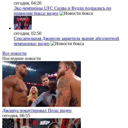
сегодня, 04:20
Экс-чемпионы UFC Силва и Вудли подрались по
правилам бокса: видео
сегодня, 02:50
Сексапильная Джонсон защитила звание абсолютной
чемпионки: видео
Все новости
Последние
новости
Джошуа нокаутировал Пола: видео
сегодня, 06:55