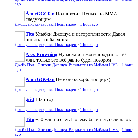
ago
ÀmirGGGfan
Пол против Нуньес по ММА
следующим
Джошуа нокаутировал Пола: видео
·
1 hour ago
Tito
Улыбки Джошуа и неторопливость) Давал
понять что балуется.
Джошуа нокаутировал Пола: видео
·
1 hour ago
Alex Browning
Ну можно и жопу продать за 50
млн, только это всё равно будет позором
Джейк Пол – Энтони Джошуа. Результаты из Майами LIVE
·
1 hour
ago
ÀmirGGGfan
Не надо оскорблять цирк)
Джошуа нокаутировал Пола: видео
·
1 hour ago
grid
Шапіто)
Джошуа нокаутировал Пола: видео
·
1 hour ago
Tito
+50 млн на счёт. Почему бы и нет, если дают.
Джейк Пол – Энтони Джошуа. Результаты из Майами LIVE
·
1 hour
ago