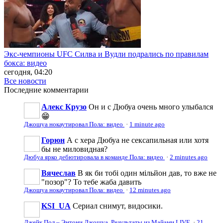
Экс-чемпионы UFC Силва и Вудли подрались по правилам
бокса: видео
сегодня, 04:20
Все новости
Последние
комментарии
Алекс Крузо
Он и с Дюбуа очень много улыбался
😁
Джошуа нокаутировал Пола: видео
·
1 minute ago
Горюн
А с хера Дюбуа не сексапильная или хотя
бы не миловидная?
Дюбуа ярко дебютировала в команде Пола: видео
·
2 minutes ago
Вячеслав
В як би тобі один мільйон дав, то вже не
"позор"? То тебе жаба давить
Джошуа нокаутировал Пола: видео
·
12 minutes ago
KSI_UA
Сериал снимут, видосики.
Джейк Пол – Энтони Джошуа. Результаты из Майами LIVE
·
21