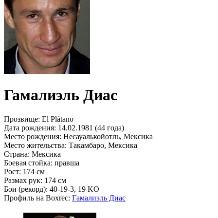
Гамалиэль Диас
Прозвище:
El Plátano
Дата рождения:
14.02.1981 (44 года)
Место рождения:
Несауалькойотль, Мексика
Место жительства:
Такамбаро, Мексика
Страна:
Мексика
Боевая стойка:
правша
Рост:
174 см
Размах рук:
174 см
Бои (рекорд):
40-19-3, 19 KO
Профиль на Boxrec:
Гамалиэль Диас