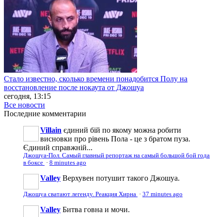
Стало известно, сколько времени понадобится Полу на
восстановление после нокаута от Джошуа
сегодня, 13:15
Все новости
Последние
комментарии
Villain
єдиний бій по якому можна робити
висновки про рівень Пола - це з братом пуза.
Єдиний справжній...
Джошуа-Пол. Самый главный репортаж на самый большой бой года
в боксе
·
8 minutes ago
Valley
Верхувен потушит такого Джошуа.
Джошуа сватают легенду. Реакция Хирна
·
37 minutes ago
Valley
Битва говна и мочи.