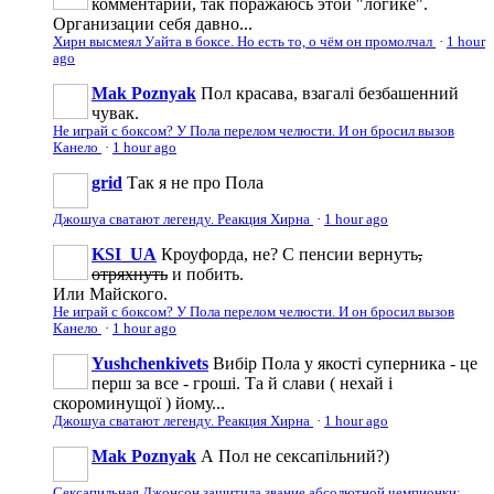
комментарии, так поражаюсь этой "логике".
Организации себя давно...
Хирн высмеял Уайта в боксе. Но есть то, о чём он промолчал
·
1 hour
ago
Mak Poznyak
Пол красава, взагалі безбашенний
чувак.
Не играй с боксом? У Пола перелом челюсти. И он бросил вызов
Канело
·
1 hour ago
grid
Так я не про Пола
Джошуа сватают легенду. Реакция Хирна
·
1 hour ago
KSI_UA
Кроуфорда, не? С пенсии вернуть
,
отряхнуть
и побить.
Или Майского.
Не играй с боксом? У Пола перелом челюсти. И он бросил вызов
Канело
·
1 hour ago
Yushchenkivets
Вибір Пола у якості суперника - це
перш за все - гроші. Та й слави ( нехай і
скороминущої ) йому...
Джошуа сватают легенду. Реакция Хирна
·
1 hour ago
Mak Poznyak
А Пол не сексапільний?)
Сексапильная Джонсон защитила звание абсолютной чемпионки: