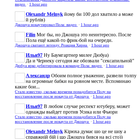
видео
·
1 hour ago
Olexandr Melnyk
йому би 100 дол хватило а може
й рублів)
Джошуа нокаутировал Пола: видео
·
1 hour ago
Filin
Мог бы, но Джошуа это неинтересно. После
Пола ещё какой-то фрик-бой на очереди.
Джошуа сватают легенду. Реакция Хирна
·
1 hour ago
Илья97
Ну Баумгартнер милее Дюбуа)
Да и Чернеку сегодня же обозвали "сексапильной"
Дюбуа ярко дебютировала в команде Пола: видео
·
1 hour ago
Александр
Обоим полное уважение, развели толпу
на огромные бабки на ровном месте. Вспоминаю
какие бои...
Стало известно, сколько времени понадобится Полу на
восстановление после нокаута от Джошуа
·
1 hour ago
Илья97
В любом случае респект ютуберу, может
однажды выйдет против Усика или Фьюри
Стало известно, сколько времени понадобится Полу на
восстановление после нокаута от Джошуа
·
1 hour ago
Olexandr Melnyk
Кірюха думає шо це не шоу а
справжній бій і що Джошуа бився на всі сто))