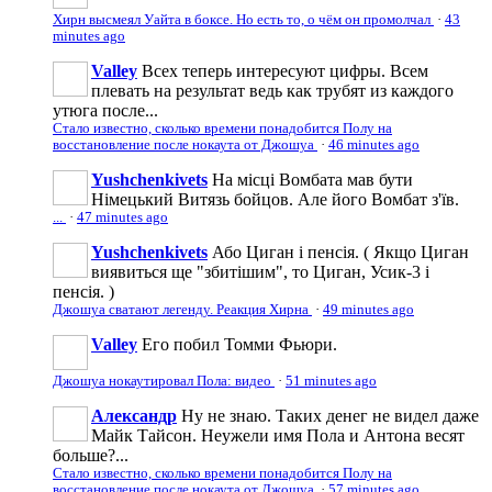
Хирн высмеял Уайта в боксе. Но есть то, о чём он промолчал
·
43
minutes ago
Valley
Всех теперь интересуют цифры. Всем
плевать на результат ведь как трубят из каждого
утюга после...
Стало известно, сколько времени понадобится Полу на
восстановление после нокаута от Джошуа
·
46 minutes ago
Yushchenkivets
На місці Вомбата мав бути
Німецький Витязь бойцов. Але його Вомбат з'їв.
...
·
47 minutes ago
Yushchenkivets
Або Циган і пенсія. ( Якщо Циган
виявиться ще "збитішим", то Циган, Усик-3 і
пенсія. )
Джошуа сватают легенду. Реакция Хирна
·
49 minutes ago
Valley
Его побил Томми Фьюри.
Джошуа нокаутировал Пола: видео
·
51 minutes ago
Александр
Ну не знаю. Таких денег не видел даже
Майк Тайсон. Неужели имя Пола и Антона весят
больше?...
Стало известно, сколько времени понадобится Полу на
восстановление после нокаута от Джошуа
·
57 minutes ago