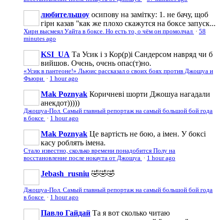
любительшоу
осипову на замітку: 1. не бачу, щоб
гірн казав ''как же плохо скажутся на боксе запуск...
Хирн высмеял Уайта в боксе. Но есть то, о чём он промолчал
·
58
minutes ago
KSI_UA
Та Усик і з Кор(р)і Сандерсом навряд чи б
вийшов. Очєнь, очєнь опас(т)но.
«Усик в пантеоне!» Льюис рассказал о своих боях против Джошуа и
Фьюри
·
1 hour ago
Mak Poznyak
Коричневі шорти Джошуа нагадали
анекдот)))))
Джошуа-Пол. Самый главный репортаж на самый большой бой года
в боксе
·
1 hour ago
Mak Poznyak
Це вартість не бою, а імен. У боксі
касу роблять імена.
Стало известно, сколько времени понадобится Полу на
восстановление после нокаута от Джошуа
·
1 hour ago
Jebash_rusniu
🤣🤣🤣
Джошуа-Пол. Самый главный репортаж на самый большой бой года
в боксе
·
1 hour ago
Павло Гайдай
Та я вот сколько читаю