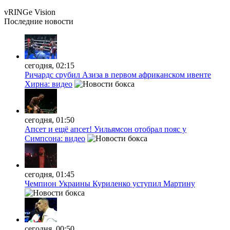
vRINGe
Vision
Последние
новости
сегодня, 02:15
Ричардс срубил Азиза в первом африканском ивенте
Хирна: видео
сегодня, 01:50
Апсет и ещё апсет! Уильямсон отобрал пояс у
Симпсона: видео
сегодня, 01:45
Чемпион Украины Куриленко уступил Мартину
сегодня, 00:50