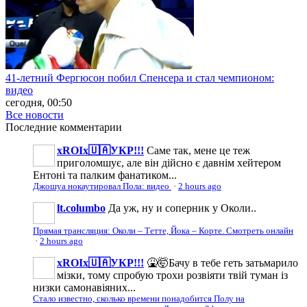
41-летний Фергюсон побил Спенсера и стал чемпионом:
видео
сегодня, 00:50
Все новости
Последние
комментарии
xROIx🇺🇦УКР!!!
Саме так, мене це теж
приголомшує, але він дійсно є давнім хейтером
Ентоні та палким фанатиком...
Джошуа нокаутировал Пола: видео
·
2 hours ago
lt.columbo
Да уж, ну и соперник у Околи..
Прямая трансляция: Околи – Тетте, Йока – Корте. Смотреть онлайн
·
2 hours ago
xROIx🇺🇦УКР!!!
🤮🤯Бачу в тебе геть затьмарило
мізки, тому спробую трохи розвіяти твій туман із
низки самонавіяних...
Стало известно, сколько времени понадобится Полу на