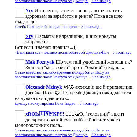
восстановление после нокаута от Джошуа
·
3 hours ago
Угу
Интересно, захочет ли он дальше платить
здоровьем за заработок в ринге? Пока все шло
гладко..до...
Джейк Пол перенёс операцию: фото
·
3 hours ago
Угу
Шахматы не зрелищны, в них нокауты
запрещены.
Вот если изменят правила...))
«Выиграли все». Беллью подытожил бой Джошуа-Пол
·
3 hours ago
Mak Poznyak
Шо там твій улюблений жопошник?
Злився з "мегафайта" проти "блазня"?) Бо, на...
Стало известно, сколько времени понадобится Полу на
восстановление после нокаута от Джошуа
·
3 hours ago
Olexandr Melnyk
😂🤣 аххах,він ще й прихильник
Джейка Пола 😁. Ну не міг Джошуа накидуватися
на чувака який дав йому...
Джошуа нокаутировал Пола: видео
·
3 hours ago
xROIx🇺🇦УКР!!!
🤦🏻‍♂️🤮О, "головний" вщент
дискредитований тутешній лайнозист мак та
ідолопоклонник пола...
Стало известно, сколько времени понадобится Полу на
восстановление после нокаута от Джошуа
·
4 hours ago