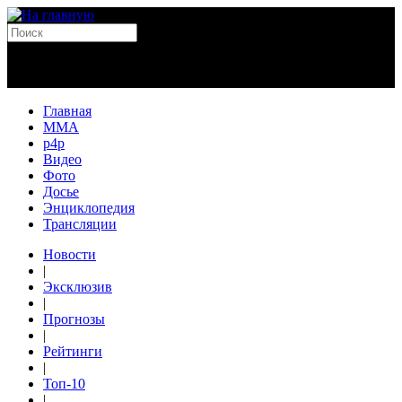
Главная
MMA
p4p
Видео
Фото
Досье
Энциклопедия
Трансляции
Новости
|
Эксклюзив
|
Прогнозы
|
Рейтинги
|
Топ-10
|