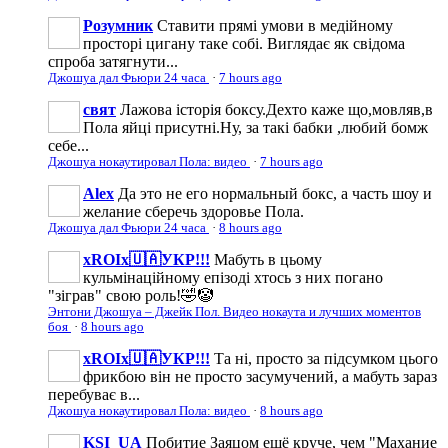
Розумник
Ставити прямі умови в медійному
просторі цигану таке собі. Виглядає як свідома
спроба затягнути...
Джошуа дал Фьюри 24 часа
·
7 hours ago
свят
Лажова історія боксу.Дехто каже що,мовляв,в
Пола яйці присутні.Ну, за такі бабки ,любий бомж
себе...
Джошуа нокаутировал Пола: видео
·
7 hours ago
Аlеx
Да это не его нормальный бокс, а часть шоу и
желание сберечь здоровье Пола.
Джошуа дал Фьюри 24 часа
·
8 hours ago
xROIx🇺🇦УКР!!!
Мабуть в цьому
кульмінаційному епізоді хтось з них погано
"зіграв" свою роль!🤣🤡
Энтони Джошуа – Джейк Пол. Видео нокаута и лучших моментов
боя
·
8 hours ago
xROIx🇺🇦УКР!!!
Та ні, просто за підсумком цього
фрикбою він не просто засумучений, а мабуть зараз
перебуває в...
Джошуа нокаутировал Пола: видео
·
8 hours ago
KSI_UA
Побитие Заяцом ещё круче, чем "Махание