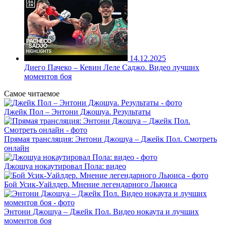
14.12.2025
Диего Пачеко – Кевин Леле Саджо. Видео лучших
моментов боя
Самое читаемое
Джейк Пол – Энтони Джошуа. Результаты
Прямая трансляция: Энтони Джошуа – Джейк Пол. Смотреть
онлайн
Джошуа нокаутировал Пола: видео
Бой Усик-Уайлдер. Мнение легендарного Льюиса
Энтони Джошуа – Джейк Пол. Видео нокаута и лучших
моментов боя