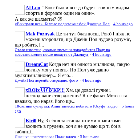
Al Lou
" Бокс был и всегда будет главным видом
спорта в формате один на один».
А как же шахматы? 😯
«Выиграли все». Беллью подытожил бой Джошуа-Пол
·
4 hours ago
Mak Poznyak
Це ти тут блазнюєш, Рою) І ніяк не
можеш второпати, що Джейк Пол чудово розуміє,
що робить, і...
Стало известно, сколько времени понадобится Полу на
восстановление после нокаута от Джошуа
·
4 hours ago
DreamCat
Когда нет ни одного миллиона, такую
логику могу понять. Но Пол уже давно
мультимиллионер... Я его...
Джейк Пол перенёс операцию: фото
·
4 hours ago
xROIx🇺🇦УКР!!!
Хм, це доволі гучне і
несподіване ствердження! Я не фанат Мозеса та
вважаю, що наразі його ще...
18-летний супертяж Атанг замесил небитого Юсуфа: видео
·
5 hours
ago
Kirill
Ну, 3 січня за стандартними правилами
входить в грудень, хоч я не думаю що ті бої в
таблиці...
Джошуа нокаутировал Пола: видео
·
5 hours ago