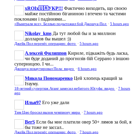
xROIx🇺🇦УКР!!!
Фактично виходить, що своєю
майже постійною біганиною і втечею та частими
поклонами і падіннями...
«Выиграли все». Беллью подытожил бой Джошуа-Пол
·
5 hours ago
Nikolay_kms
Да тут любой бы и за миллион
долларов бы вышел :))
Джейк Пол перенёс операцию: фото
·
5 hours ago
Алексей Филиппов
Кириле, підкажіть будь ласка,
чи буде доданий до прогнозів бій Серрано з іншою
суперницею. І чи...
Джошуа нокаутировал Пола: видео
·
6 hours ago
Микола Пономаренко
Цей хлопець кращий за
Ітауму.
18-летний супертяж Атанг замесил небитого Юсуфа: видео
·
7 hours
ago
Илья97
Его уже дали
Тим Цзю бросил вызов чемпиону мира
·
7 hours ago
BerS
Если бы мне платили овер 50+ лямов за бой, я
бы тоже не зассал..
Джейк Пол перенёс операцию: фото
·
7 hours ago