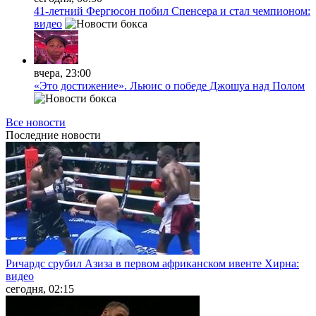
41-летний Фергюсон побил Спенсера и стал чемпионом:
видео
вчера, 23:00
«Это достижение». Льюис о победе Джошуа над Полом
Все новости
Последние
новости
Ричардс срубил Азиза в первом африканском ивенте Хирна:
видео
сегодня, 02:15