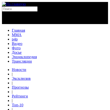
Главная
MMA
p4p
Видео
Фото
Досье
Энциклопедия
Трансляции
Новости
|
Эксклюзив
|
Прогнозы
|
Рейтинги
|
Топ-10
|