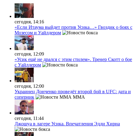
сегодня, 14:16
«Если Итаума выйдет против Усика…» Гвоздик о боях с
Мозесом и Уайлдером
сегодня, 12:09
«Усик ещё не дрался с этим стилем». Тренер Скотт о бое
с Уайлдером
сегодня, 12:00
Украинец Донченко проведёт второй бой в UFC: дата и
соперник
MMA
сегодня, 11:44
Джошуа в лагере Усика. Впечатления Эдди Хирна