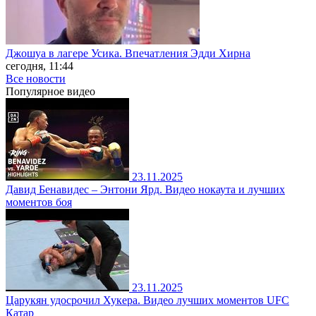
Джошуа в лагере Усика. Впечатления Эдди Хирна
сегодня, 11:44
Все новости
Популярное
видео
23.11.2025
Давид Бенавидес – Энтони Ярд. Видео нокаута и лучших
моментов боя
23.11.2025
Царукян удосрочил Хукера. Видео лучших моментов UFC
Катар