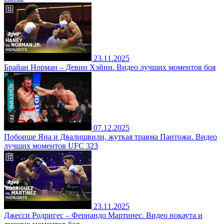
23.11.2025
Брайан Норман – Девин Хэйни. Видео лучших моментов боя
07.12.2025
Побоище Яна и Двалишвили, жуткая травма Пантожи. Видео
лучших моментов UFC 323
23.11.2025
Джесси Родригес – Фернандо Мартинес. Видео нокаута и