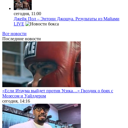
сегодня, 11:00
Джейк Пол – Энтони Джошуа. Результаты из Майами
LIVE
Все новости
Последние
новости
«Если Итаума выйдет против Усика…» Гвоздик о боях с
Мозесом и Уайлдером
сегодня, 14:16