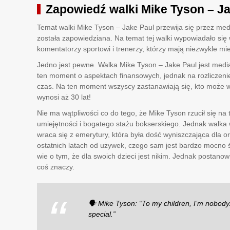
Zapowiedź walki Mike Tyson – Ja
Temat walki Mike Tyson – Jake Paul przewija się przez me
została zapowiedziana. Na temat tej walki wypowiadało się 
komentatorzy sportowi i trenerzy, którzy mają niezwykle m
Jedno jest pewne. Walka Mike Tyson – Jake Paul jest medial
ten moment o aspektach finansowych, jednak na rozliczenie
czas. Na ten moment wszyscy zastanawiają się, kto może 
wynosi aż 30 lat!
Nie ma wątpliwości co do tego, że Mike Tyson rzucił się 
umiejętności i bogatego stażu bokserskiego. Jednak walka 
wraca się z emerytury, która była dość wyniszczająca dla 
ostatnich latach od używek, czego sam jest bardzo mocno 
wie o tym, że dla swoich dzieci jest nikim. Jednak postanowi
coś znaczy.
🗣️ Mike Tyson: “To my children, I’m nobody. 
special.”