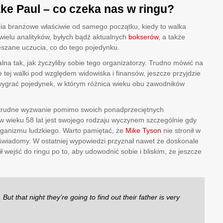
ke Paul – co czeka nas w ringu?
dia branżowe właściwie od samego początku, kiedy to walka
wielu analityków, byłych bądź aktualnych
bokserów
, a także
ieszane uczucia, co do tego pojedynku.
na tak, jak życzyliby sobie tego organizatorzy. Trudno mówić na
 tej walki pod względem widowiska i finansów, jeszcze przyjdzie
wygrać pojedynek, w którym różnica wieku obu zawodników
na trudne wyzwanie pomimo swoich ponadprzeciętnych
w wieku 58 lat jest swojego rodzaju wyczynem szczególnie gdy
organizmu ludzkiego. Warto pamiętać, że
Mike Tyson
nie stronił w
świadomy. W ostatniej wypowiedzi przyznał nawet że doskonale
ł wejść do ringu po to, aby udowodnić sobie i bliskim, że jeszcze
But that night they’re going to find out their father is very