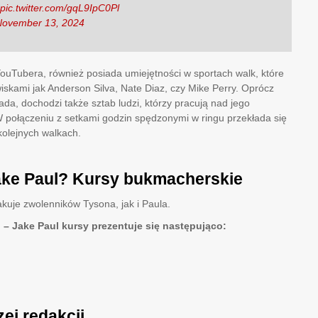
pic.twitter.com/gqL9IpC0Pl
November 13, 2024
i YouTubera, również posiada umiejętności w sportach walk, które
wiskami jak Anderson Silva, Nate Diaz, czy Mike Perry. Oprócz
ada, dochodzi także sztab ludzi, którzy pracują nad jego
 połączeniu z setkami godzin spędzonymi w ringu przekłada się
kolejnych walkach.
ake Paul? Kursy bukmacherskie
kuje zwolenników Tysona, jak i Paula.
– Jake Paul kursy prezentuje się następująco:
ej redakcji