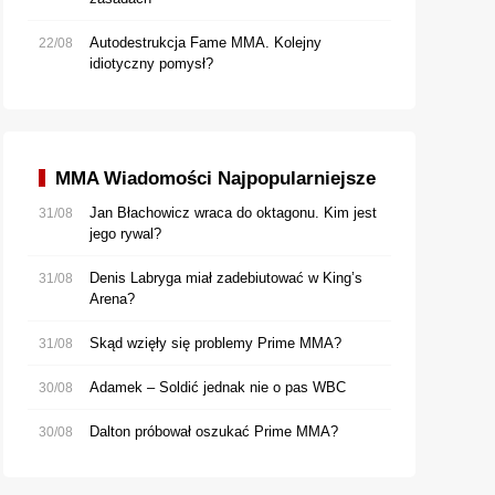
Autodestrukcja Fame MMA. Kolejny
22/08
idiotyczny pomysł?
MMA Wiadomości Najpopularniejsze
Jan Błachowicz wraca do oktagonu. Kim jest
31/08
jego rywal?
Denis Labryga miał zadebiutować w King’s
31/08
Arena?
Skąd wzięły się problemy Prime MMA?
31/08
Adamek – Soldić jednak nie o pas WBC
30/08
Dalton próbował oszukać Prime MMA?
30/08