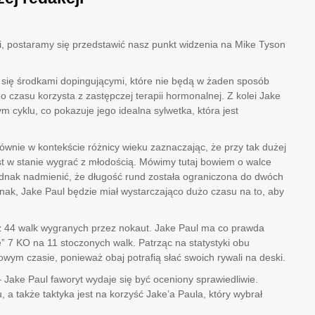
i, postaramy się przedstawić nasz punkt widzenia na Mike Tyson
się środkami dopingującymi, które nie będą w żaden sposób
czasu korzysta z zastępczej terapii hormonalnej. Z kolei Jake
m cyklu, co pokazuje jego idealna sylwetka, która jest
łównie w kontekście różnicy wieku zaznaczając, że przy tak dużej
est w stanie wygrać z młodością. Mówimy tutaj bowiem o walce
jednak nadmienić, że długość rund została ograniczona do dwóch
dnak, Jake Paul będzie miał wystarczająco dużo czasu na to, aby
ż 44 walk wygranych przez nokaut. Jake Paul ma co prawda
ie” 7 KO na 11 stoczonych walk. Patrząc na statystyki obu
ym czasie, ponieważ obaj potrafią słać swoich rywali na deski.
 Jake Paul faworyt wydaje się być oceniony sprawiedliwie.
 także taktyka jest na korzyść Jake’a Paula, który wybrał