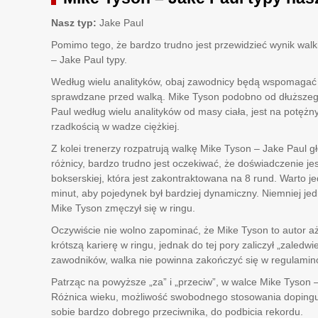
Nasz typ:
Jake Paul
Pomimo tego, że bardzo trudno jest przewidzieć wynik walk
– Jake Paul typy.
Według wielu analityków, obaj zawodnicy będą wspomagać 
sprawdzane przed walką. Mike Tyson podobno od dłuższego 
Paul według wielu analityków od masy ciała, jest na potężny
rzadkością w wadze ciężkiej.
Z kolei trenerzy rozpatrują walkę Mike Tyson – Jake Paul g
różnicy, bardzo trudno jest oczekiwać, że doświadczenie j
bokserskiej, która jest zakontraktowana na 8 rund. Warto 
minut, aby pojedynek był bardziej dynamiczny. Niemniej je
Mike Tyson zmęczył się w ringu.
Oczywiście nie wolno zapominać, że Mike Tyson to autor a
krótszą karierę w ringu, jednak do tej pory zaliczył „zaledw
zawodników, walka nie powinna zakończyć się w regulaminow
Patrząc na powyższe „za” i „przeciw”, w walce Mike Tyson –
Różnica wieku, możliwość swobodnego stosowania dopingu, a
sobie bardzo dobrego przeciwnika, do podbicia rekordu.