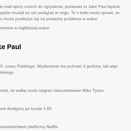
 miał spory orzech do zgryzienia, ponieważ to Jake Paul będzie
będzie musiał za nim podążać w ringu. To z kolei może sprawi, że
o może przełożyć się na poważne problemy w walce.
mentów w najbliższej walce.
ke Paul
00, czasu Polskiego. Wydarzenie ma potrwać 4 godziny, tak więc
lskiego.
 mówi, że walkę może wygrać nieoczekiwanie Mike Tyson.
jest dostępny po kursie 1.60.
ośrednictwem platformy Netflix.