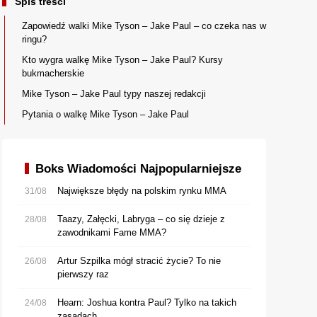
Spis treści
Zapowiedź walki Mike Tyson – Jake Paul – co czeka nas w
ringu?
Kto wygra walkę Mike Tyson – Jake Paul? Kursy
bukmacherskie
Mike Tyson – Jake Paul typy naszej redakcji
Pytania o walkę Mike Tyson – Jake Paul
Boks Wiadomości Najpopularniejsze
Największe błędy na polskim rynku MMA
31/08
Taazy, Załęcki, Labryga – co się dzieje z
28/08
zawodnikami Fame MMA?
Artur Szpilka mógł stracić życie? To nie
26/08
pierwszy raz
Hearn: Joshua kontra Paul? Tylko na takich
24/08
zasadach