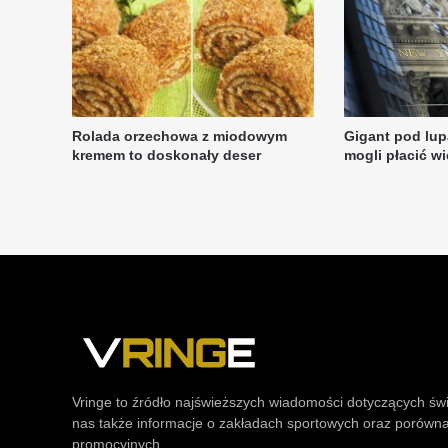
Vringe to źródło najświeższych wiadomości dotyczących św
nas także informacje o zakładach sportowych oraz porówn
promocyjnych.