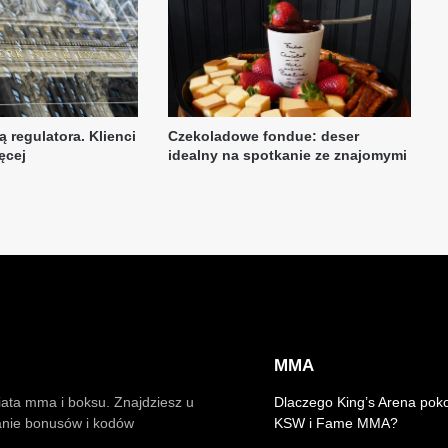
MMA
iata mma i boksu. Znajdziesz u
Dlaczego King’s Arena pok
anie bonusów i kodów
KSW i Fame MMA?