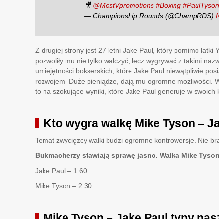
🎥
@MostVpromotions
#Boxing
#PaulTyson
— Championship Rounds (@ChampRDS)
Z drugiej strony jest 27 letni Jake Paul, który pomimo łatk
pozwoliły mu nie tylko walczyć, lecz wygrywać z takimi naz
umiejętności bokserskich, które Jake Paul niewątpliwie posi
rozwojem. Duże pieniądze, dają mu ogromne możliwości. W
to na szokujące wyniki, które Jake Paul generuje w swoich 
Kto wygra walkę Mike Tyson – J
Temat zwycięzcy walki budzi ogromne kontrowersje. Nie bra
Bukmacherzy stawiają sprawę jasno. Walka Mike Tyson 
Jake Paul – 1.60
Mike Tyson – 2.30
Mike Tyson – Jake Paul typy nasz