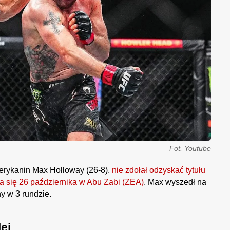
Fot. Youtube
erykanin Max Holloway (26-8),
nie zdołał odzyskać tytułu
a się 26 października w Abu Zabi (ZEA)
. Max wyszedł na
y w 3 rundzie.
ej