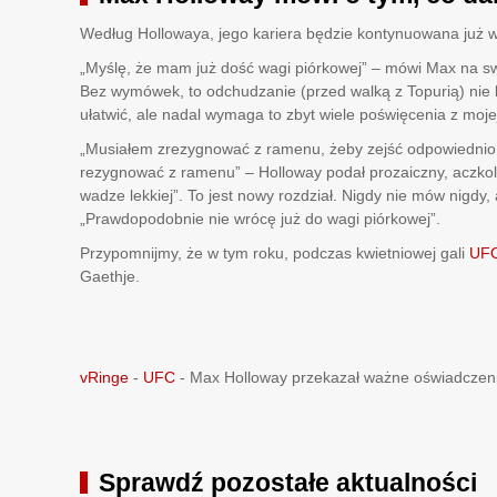
Według Hollowaya, jego kariera będzie kontynuowana już w k
„Myślę, że mam już dość wagi piórkowej” – mówi Max na 
Bez wymówek, to odchudzanie (przed walką z Topurią) nie 
ułatwić, ale nadal wymaga to zbyt wiele poświęcenia z mojej
„Musiałem zrezygnować z ramenu, żeby zejść odpowiednio 
rezygnować z ramenu” – Holloway podał prozaiczny, aczkol
wadze lekkiej”. To jest nowy rozdział. Nigdy nie mów nigdy,
„Prawdopodobnie nie wrócę już do wagi piórkowej”.
Przypomnijmy, że w tym roku, podczas kwietniowej gali
UF
Gaethje.
vRinge
-
UFC
-
Max Holloway przekazał ważne oświadczenie
Sprawdź pozostałe aktualności