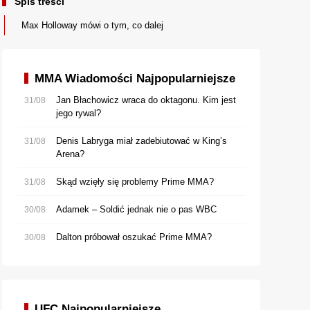
Spis treści
Max Holloway mówi o tym, co dalej
MMA Wiadomości Najpopularniejsze
Jan Błachowicz wraca do oktagonu. Kim jest
31/08
jego rywal?
Denis Labryga miał zadebiutować w King’s
31/08
Arena?
Skąd wzięły się problemy Prime MMA?
31/08
Adamek – Soldić jednak nie o pas WBC
30/08
Dalton próbował oszukać Prime MMA?
30/08
UFC Najpopularniejsze