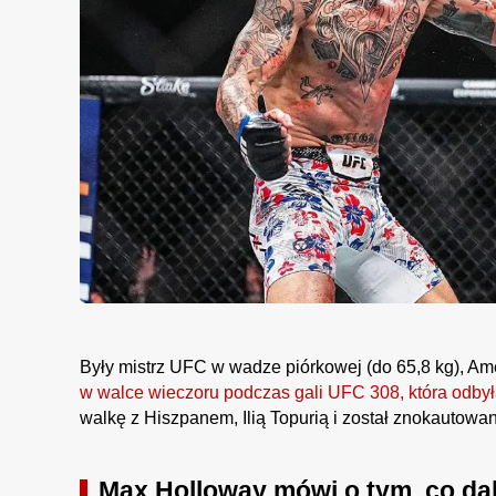
Były mistrz UFC w wadze piórkowej (do 65,8 kg), Am
w walce wieczoru podczas gali UFC 308, która odbył
walkę z Hiszpanem, Ilią Topurią i został znokautowan
Max Holloway mówi o tym, co dal