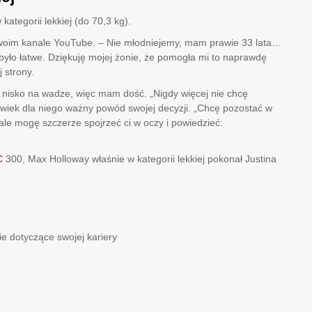
ategorii lekkiej (do 70,3 kg).
swoim kanale YouTube. – Nie młodniejemy, mam prawie 33 lata…
było łatwe. Dziękuję mojej żonie, że pomogła mi to naprawdę
 strony.
nisko na wadze, więc mam dość. „Nigdy więcej nie chcę
wiek dla niego ważny powód swojej decyzji. „Chcę pozostać w
 ale mogę szczerze spojrzeć ci w oczy i powiedzieć:
C
300, Max Holloway właśnie w kategorii lekkiej pokonał Justina
 dotyczące swojej kariery