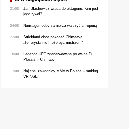
Jan Błachowicz wraca do oktagonu. Kim jest
31/08
jego rywal?
Nurmagomedov zamierza walczyć z Topurią
24/08
Strickland chce pokonać Chimaeva.
22/08
„Terrorysta nie może być mistrzem”
Legenda UFC zdenerwowana po walce Du
18/08
Plessis – Chimaev
Najlepsi zawodnicy MMA w Polsce – ranking
17/08
VRINGE