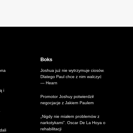
Boks
ona
Joshua już nie wytrzymuje ciosów.
Dlatego Paul chce z nim walczyć
— Hearn
ą i
Promotor Joshuy potwierdził
negocjacje z Jakiem Paulem
.
„Nigdy nie miałem problemów z
narkotykami”. Oscar De La Hoya o
rehabilitacji
dali