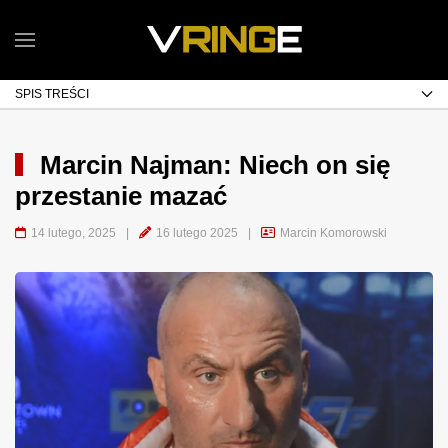
SPIS TREŚCI
Marcin Najman: Niech on się
przestanie mazać
14 lutego, 2025
|
16 lutego 2025
|
Marcin Komorowski