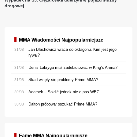
MMA Wiadomości Najpopularniejsze
Jan Błachowicz wraca do oktagonu. Kim jest jego
31/08
rywal?
Denis Labryga miał zadebiutować w King’s Arena?
31/08
Skąd wzięły się problemy Prime MMA?
31/08
Adamek – Soldić jednak nie o pas WBC
30/08
Dalton próbował oszukać Prime MMA?
30/08
Fame MMA Najpopularniejsze