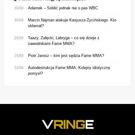
Adamek – Soldić jednak nie o pas WBC
30/08
Marcin Najman atakuje Kasjusza Życińskiego. Kto
30/08
skłamał?
Taazy, Załęcki, Labryga – co się dzieje z
28/08
zawodnikami Fame MMA?
Piotr Jarosz – kim jest sędzia Fame MMA?
25/08
Autodestrukcja Fame MMA. Kolejny idiotyczny
22/08
pomysł?