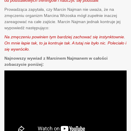
od podstawowych treningów i nauczyć się podstaw.
Prowadząca zapytała, czy Marcin Najman nie uważa, że na
zmęczeniu organizm Marcina Wrzoska mógł zupełnie inaczej
zareagować na całe zajście. Marcin Najman jednak kontruje jej
wypowiedź następująco:
Na zmęczeniu powinien tym bardziej zachować się instynktownie.
On mnie łapie tak, to ja kontruje tak. A tutaj nie było nic. Poleciało i
się wywróciło.
Najnowszy wywiad z Marcinem Najmanem w całości
zobaczycie poniżej: