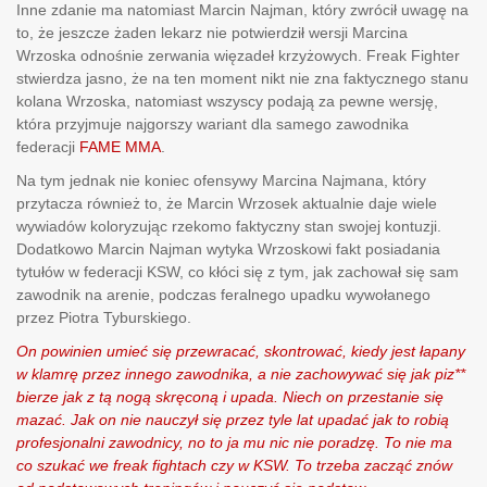
Inne zdanie ma natomiast Marcin Najman, który zwrócił uwagę na
to, że jeszcze żaden lekarz nie potwierdził wersji Marcina
Wrzoska odnośnie zerwania więzadeł krzyżowych. Freak Fighter
stwierdza jasno, że na ten moment nikt nie zna faktycznego stanu
kolana Wrzoska, natomiast wszyscy podają za pewne wersję,
która przyjmuje najgorszy wariant dla samego zawodnika
federacji
FAME MMA
.
Na tym jednak nie koniec ofensywy Marcina Najmana, który
przytacza również to, że Marcin Wrzosek aktualnie daje wiele
wywiadów koloryzując rzekomo faktyczny stan swojej kontuzji.
Dodatkowo Marcin Najman wytyka Wrzoskowi fakt posiadania
tytułów w federacji KSW, co kłóci się z tym, jak zachował się sam
zawodnik na arenie, podczas feralnego upadku wywołanego
przez Piotra Tyburskiego.
On powinien umieć się przewracać, skontrować, kiedy jest łapany
w klamrę przez innego zawodnika, a nie zachowywać się jak piz**
bierze jak z tą nogą skręconą i upada. Niech on przestanie się
mazać. Jak on nie nauczył się przez tyle lat upadać jak to robią
profesjonalni zawodnicy, no to ja mu nic nie poradzę. To nie ma
co szukać we freak fightach czy w KSW. To trzeba zacząć znów