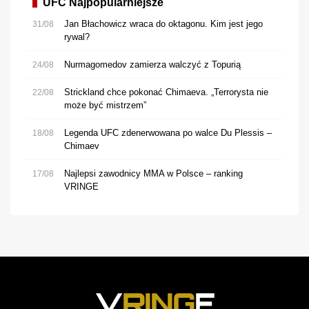
UFC Najpopularniejsze
Jan Błachowicz wraca do oktagonu. Kim jest jego
31/08
rywal?
Nurmagomedov zamierza walczyć z Topurią
24/08
Strickland chce pokonać Chimaeva. „Terrorysta nie
22/08
może być mistrzem”
Legenda UFC zdenerwowana po walce Du Plessis –
18/08
Chimaev
Najlepsi zawodnicy MMA w Polsce – ranking
17/08
VRINGE