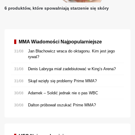
MMA Wiadomości Najpopularniejsze
Jan Błachowicz wraca do oktagonu. Kim jest jego
31/08
rywal?
Denis Labryga miał zadebiutować w King’s Arena?
31/08
Skąd wzięły się problemy Prime MMA?
31/08
Adamek – Soldić jednak nie o pas WBC
30/08
Dalton próbował oszukać Prime MMA?
30/08