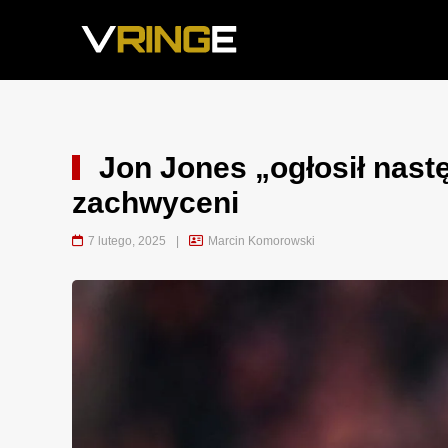
Jon Jones „ogłosił nastę
zachwyceni
7 lutego, 2025
|
Marcin Komorowski