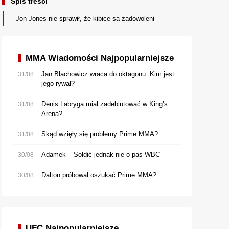
Spis treści
Jon Jones nie sprawił, że kibice są zadowoleni
MMA Wiadomości Najpopularniejsze
Jan Błachowicz wraca do oktagonu. Kim jest
31/08
jego rywal?
Denis Labryga miał zadebiutować w King’s
31/08
Arena?
Skąd wzięły się problemy Prime MMA?
31/08
Adamek – Soldić jednak nie o pas WBC
30/08
Dalton próbował oszukać Prime MMA?
30/08
UFC Najpopularniejsze