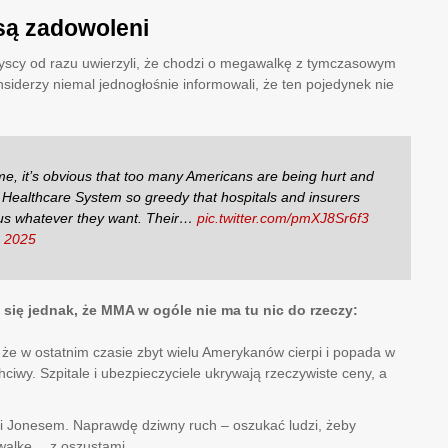
 są zadowoleni
yscy od razu uwierzyli, że chodzi o megawalkę z tymczasowym
Insiderzy niemal jednogłośnie informowali, że ten pojedynek nie
r me, it’s obvious that too many Americans are being hurt and
a Healthcare System so greedy that hospitals and insurers
e us whatever they want. Their…
pic.twitter.com/pmXJ8Sr6f3
, 2025
się jednak, że MMA w ogóle nie ma tu nic do rzeczy:
, że w ostatnim czasie zbyt wielu Amerykanów cierpi i popada w
hciwy. Szpitale i ubezpieczyciele ukrywają rzeczywiste ceny, a
eni Jonesem. Naprawdę dziwny ruch – oszukać ludzi, żeby
z walkę… z oszustami.