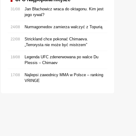
Jan Błachowicz wraca do oktagonu. Kim jest
31/08
jego rywal?
Nurmagomedov zamierza walczyć z Topurią
24/08
Strickland chce pokonać Chimaeva.
22/08
„Terrorysta nie może być mistrzem”
Legenda UFC zdenerwowana po walce Du
18/08
Plessis – Chimaev
Najlepsi zawodnicy MMA w Polsce – ranking
17/08
VRINGE