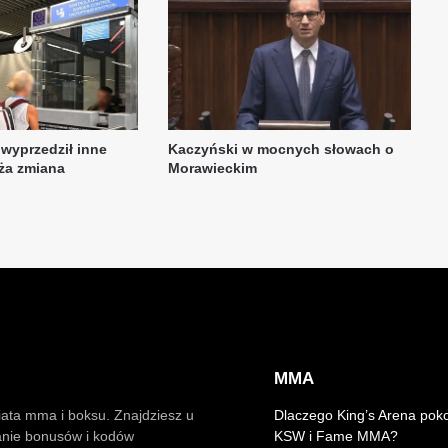
MMA
iata mma i boksu. Znajdziesz u
Dlaczego King’s Arena pok
anie bonusów i kodów
KSW i Fame MMA?