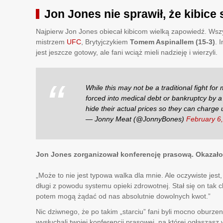
Jon Jones nie sprawił, że kibice
Najpierw Jon Jones obiecał kibicom wielką zapowiedź. Wsz
mistrzem
UFC
, Brytyjczykiem
Tomem Aspinallem (15-3)
. 
jest jeszcze gotowy, ale fani wciąż mieli nadzieję i wierzyli.
While this may not be a traditional fight fo
forced into medical debt or bankruptcy by 
hide their actual prices so they can charg
— Jonny Meat (@JonnyBones)
February 6
Jon Jones zorganizował konferencję prasową. Okazało 
„Może to nie jest typowa walka dla mnie. Ale oczywiste jest
długi z powodu systemu opieki zdrowotnej. Stał się on tak c
potem mogą żądać od nas absolutnie dowolnych kwot.”
Nic dziwnego, że po takim „starciu” fani byli mocno oburz
wysłuchali twojej konferencji prasowej, na której ogłaszas