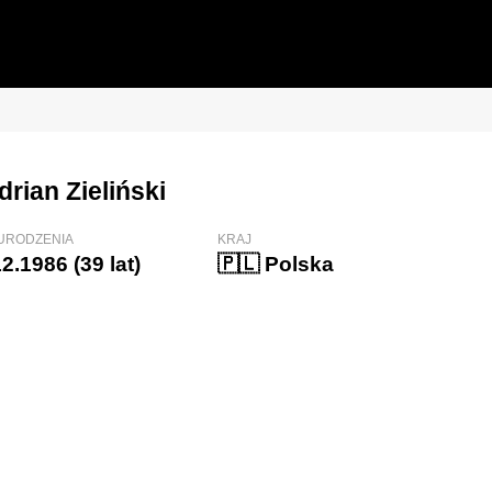
drian Zieliński
 URODZENIA
KRAJ
2.1986 (39 lat)
🇵🇱 Polska