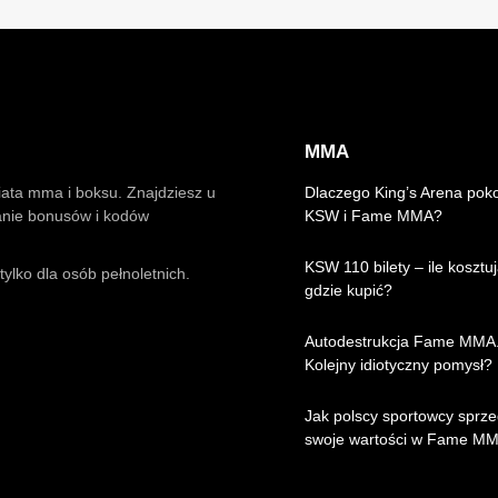
MMA
iata mma i boksu. Znajdziesz u
Dlaczego King’s Arena pok
anie bonusów i kodów
KSW i Fame MMA?
KSW 110 bilety – ile kosztuj
ylko dla osób pełnoletnich.
gdzie kupić?
Autodestrukcja Fame MMA
Kolejny idiotyczny pomysł?
Jak polscy sportowcy sprze
swoje wartości w Fame M