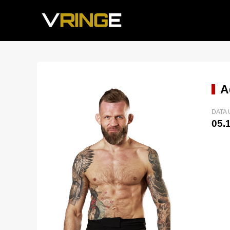
A
DATA
05.1