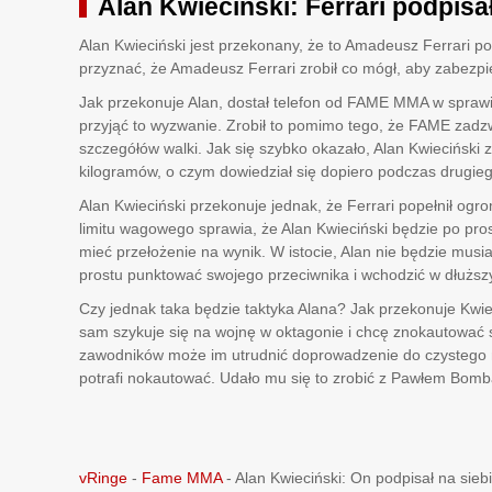
Alan Kwieciński: Ferrari podpisa
Alan Kwieciński jest przekonany, że to Amadeusz Ferrari po
przyznać, że Amadeusz Ferrari zrobił co mógł, aby zabezpi
Jak przekonuje Alan, dostał telefon od FAME MMA w sprawie
przyjąć to wyzwanie. Zrobił to pomimo tego, że FAME zadzw
szczegółów walki. Jak się szybko okazało, Alan Kwieciński zg
kilogramów, o czym dowiedział się dopiero podczas drugi
Alan Kwieciński przekonuje jednak, że Ferrari popełnił og
limitu wagowego sprawia, że Alan Kwieciński będzie po pr
mieć przełożenie na wynik. W istocie, Alan nie będzie mu
prostu punktować swojego przeciwnika i wchodzić w dłuższ
Czy jednak taka będzie taktyka Alana? Jak przekonuje Kwieci
sam szykuje się na wojnę w oktagonie i chcę znokautować 
zawodników może im utrudnić doprowadzenie do czystego no
potrafi nokautować. Udało mu się to zrobić z Pawłem Bombą
vRinge
-
Fame MMA
-
Alan Kwieciński: On podpisał na sieb