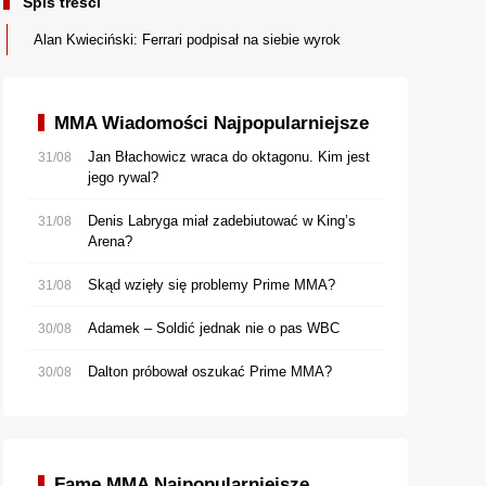
Spis treści
Alan Kwieciński: Ferrari podpisał na siebie wyrok
MMA Wiadomości Najpopularniejsze
Jan Błachowicz wraca do oktagonu. Kim jest
31/08
jego rywal?
Denis Labryga miał zadebiutować w King’s
31/08
Arena?
Skąd wzięły się problemy Prime MMA?
31/08
Adamek – Soldić jednak nie o pas WBC
30/08
Dalton próbował oszukać Prime MMA?
30/08
Fame MMA Najpopularniejsze