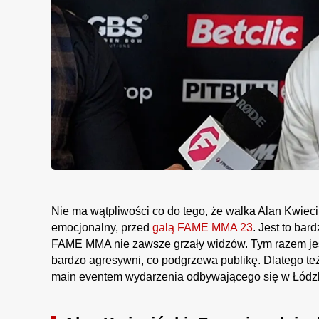
Nie ma wątpliwości co do tego, że walka Alan Kwiec
emocjonalny, przed
galą FAME MMA 23
. Jest to ba
FAME MMA nie zawsze grzały widzów. Tym razem jest
bardzo agresywni, co podgrzewa publikę. Dlatego te
main eventem wydarzenia odbywającego się w Łódzki