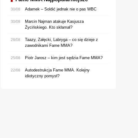
Adamek – Soldić jednak nie o pas WBC
30/08
Marcin Najman atakuje Kasjusza
30/08
Życińskiego. Kto skłamał?
Taazy, Załęcki, Labryga – co się dzieje z
28/08
zawodnikami Fame MMA?
Piotr Jarosz – kim jest sędzia Fame MMA?
25/08
Autodestrukcja Fame MMA. Kolejny
22/08
idiotyczny pomysł?