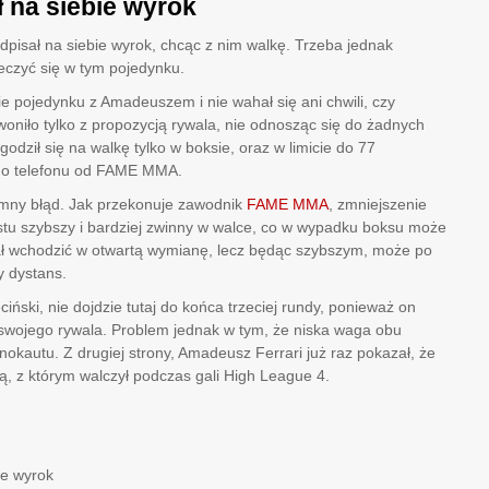
ł na siebie wyrok
dpisał na siebie wyrok, chcąc z nim walkę. Trzeba jednak
eczyć się w tym pojedynku.
 pojedynku z Amadeuszem i nie wahał się ani chwili, czy
oniło tylko z propozycją rywala, nie odnosząc się do żadnych
odził się na walkę tylko w boksie, oraz w limicie do 77
ego telefonu od FAME MMA.
romny błąd. Jak przekonuje zawodnik
FAME MMA
, zmniejszenie
ostu szybszy i bardziej zwinny w walce, co w wypadku boksu może
siał wchodzić w otwartą wymianę, lecz będąc szybszym, może po
y dystans.
ński, nie dojdzie tutaj do końca trzeciej rundy, ponieważ on
swojego rywala. Problem jednak w tym, że niska waga obu
kautu. Z drugiej strony, Amadeusz Ferrari już raz pokazał, że
, z którym walczył podczas gali High League 4.
ie wyrok