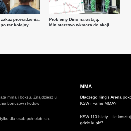
MMA
iata mma i boksu. Znajdziesz u
Dlaczego King’s Arena pok
anie bonusów i kodów
KSW i Fame MMA?
KSW 110 bilety – ile kosztuj
ylko dla osób pełnoletnich.
gdzie kupić?