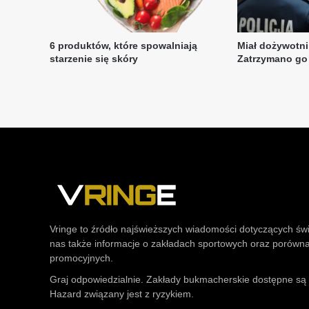
Vringe to źródło najświeższych wiadomości dotyczących św
nas także informacje o zakładach sportowych oraz porówn
promocyjnych.
Graj odpowiedzialnie. Zakłady bukmacherskie dostępne są t
Hazard związany jest z ryzykiem.