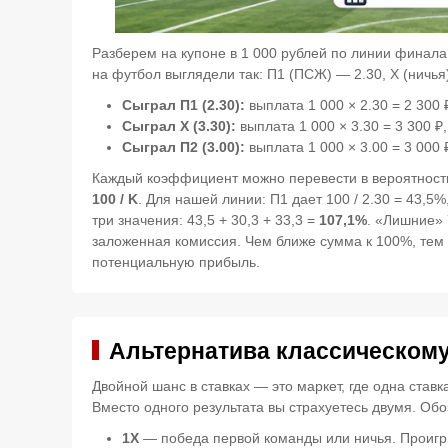
Разберем на купоне в 1 000 рублей по линии финала
на футбол выглядели так: П1 (ПСЖ) — 2.30, Х (ничья
Сыграл П1 (2.30):
выплата 1 000 × 2.30 = 2 300 
Сыграл Х (3.30):
выплата 1 000 × 3.30 = 3 300 ₽,
Сыграл П2 (3.00):
выплата 1 000 × 3.00 = 3 000 
Каждый коэффициент можно перевести в вероятность
100 / K
. Для нашей линии: П1 дает 100 / 2.30 = 43,5%
три значения: 43,5 + 30,3 + 33,3 =
107,1%
. «Лишние» 
заложенная комиссия. Чем ближе сумма к 100%, тем
потенциальную прибыль.
Альтернатива классическому
Двойной шанс в ставках — это маркет, где одна ставк
Вместо одного результата вы страхуетесь двумя. Обо
1Х
— победа первой команды или ничья. Проигр