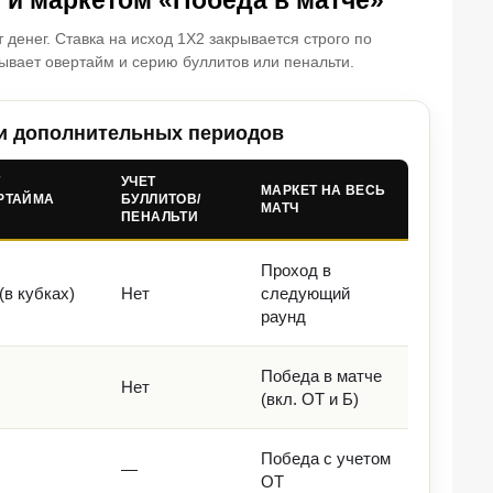
 денег. Ставка на исход 1Х2 закрывается строго по
ывает овертайм и серию буллитов или пенальти.
 и дополнительных периодов
Т
УЧЕТ
МАРКЕТ НА ВЕСЬ
РТАЙМА
БУЛЛИТОВ/
МАТЧ
ПЕНАЛЬТИ
Проход в
(в кубках)
Нет
следующий
раунд
Победа в матче
Нет
(вкл. ОТ и Б)
Победа с учетом
—
ОТ