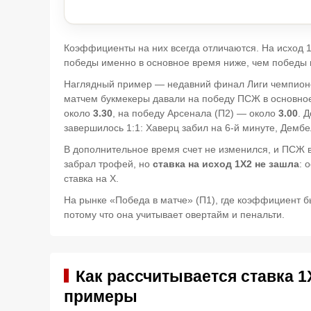
Коэффициенты на них всегда отличаются. На исход 1
победы именно в основное время ниже, чем победы 
Наглядный пример — недавний финал Лиги чемпионо
матчем букмекеры давали на победу ПСЖ в основно
около
3.30
, на победу Арсенала (П2) — около
3.00
. 
завершилось 1:1: Хаверц забил на 6-й минуте, Дембе
В дополнительное время счет не изменился, и ПСЖ 
забрал трофей, но
ставка на исход 1Х2 не зашла
: 
ставка на Х.
На рынке «Победа в матче» (П1), где коэффициент б
потому что она учитывает овертайм и пенальти.
Как рассчитывается ставка 
примеры