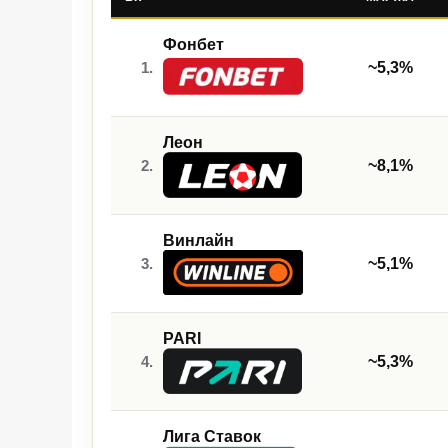
Фонбет
1
~5,3%
Леон
2
~8,1%
Винлайн
3
~5,1%
PARI
4
~5,3%
Лига Ставок