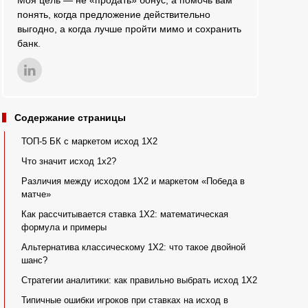
Моя цель — не «продать» бонус, а помочь вам
понять, когда предложение действительно
выгодно, а когда лучше пройти мимо и сохранить
банк.
Содержание страницы
ТОП-5 БК с маркетом исход 1X2
Что значит исход 1х2?
Различия между исходом 1Х2 и маркетом «Победа в
матче»
Как рассчитывается ставка 1Х2: математическая
формула и примеры
Альтернатива классическому 1Х2: что такое двойной
шанс?
Стратегии аналитики: как правильно выбрать исход 1Х2
Типичные ошибки игроков при ставках на исход в