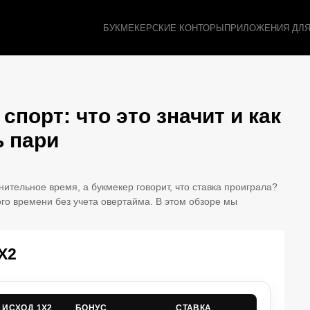
БУКМЕКЕРСКИЕ КОНТОРЫ
ПРИЛОЖЕНИЯ ДЛЯ
спорт: что это значит и как
 пари
ительное время, а букмекер говорит, что ставка проиграла?
ого времени без учета овертайма. В этом обзоре мы
X2
ИСХОД 1X2
БОНУС
СТАВКА