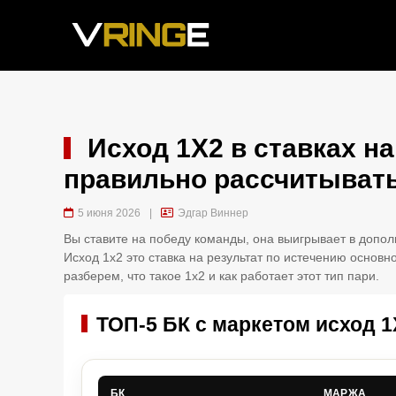
Исход 1Х2 в ставках на 
правильно рассчитывать
5 июня 2026
|
Эдгар Виннер
Вы ставите на победу команды, она выигрывает в дополн
Исход 1х2 это ставка на результат по истечению основн
разберем, что такое 1х2 и как работает этот тип пари.
ТОП-5 БК с маркетом исход 1
БК
МАРЖА