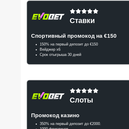
5
Ставки
rating
Спортивный промокод на €150
150% на первый депозит до €150
Вейджер x6
Срок отыгрыша 30 дней
5
Слоты
rating
Промокод казино
350% на первый депозит до €2000.
1000 фриспинов