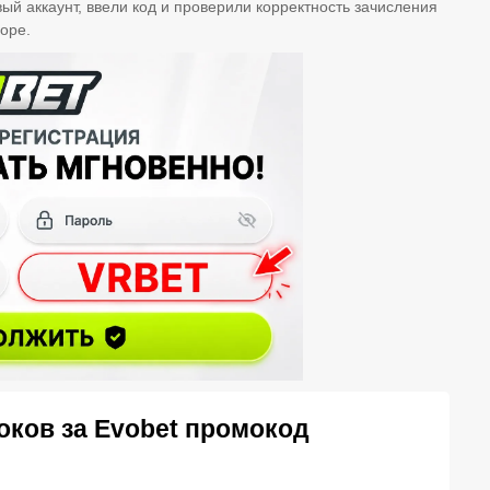
ый аккаунт, ввели код и проверили корректность зачисления
оре.
оков за Evobet промокод