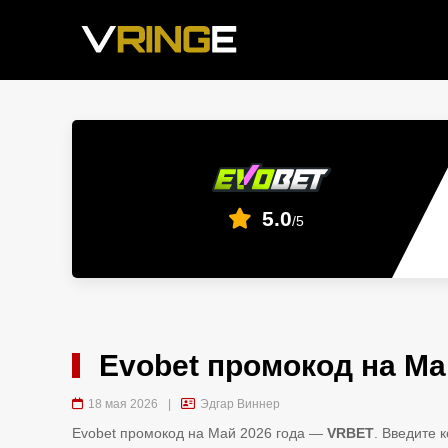
5.0
/5
Evobet промокод на Ма
18 мая 2026
|
Эдгар Виннер
Evobet промокод на Май 2026 года —
VRBET
. Введите 