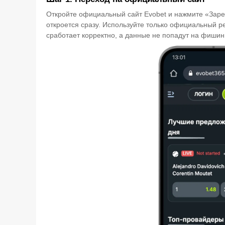
Откройте официальный сайт Evobet и нажмите «Заре
откроется сразу. Используйте только официальный ре
сработает корректно, а данные не попадут на фишин