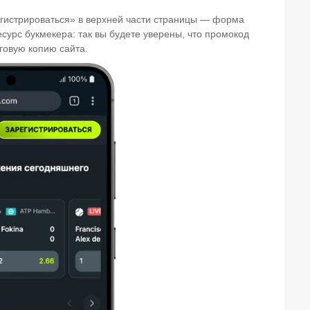
гистрироваться» в верхней части страницы — форма
сурс букмекера: так вы будете уверены, что промокод
говую копию сайта.