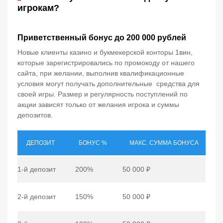
игрокам?
Приветственный бонус до 200 000 рублей
Новые клиенты казино и букмекерской конторы 1вин,
которые зарегистрировались по промокоду от нашего
сайта, при желании, выполнив квалификационные
условия могут получать дополнительные средства для
своей игры. Размер и регулярность поступлений по
акции зависят только от желания игрока и суммы
депозитов.
ДЕПОЗИТ
БОНУС %
МАКС. СУММА БОНУСА
1-й депозит
200%
50 000 ₽
2-й депозит
150%
50 000 ₽