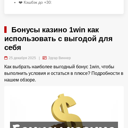
❤️ Кэшбэк до +30:
Бонусы казино 1win как
использовать с выгодой для
себя
25 декабря 2025
|
Эдгар Виннер
Как выбрать наиболее выгодный бонус 1win, чтобы
выполнить условия и остаться в плюсе? Подробности в
нашем обзоре.