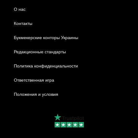
О нас
Контакты
Букмекерские конторы Украины
Редакционные стандарты
Политика конфиденциальности
Ответственная игра
Положения и условия