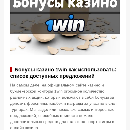
Бонусы казино 1win как использовать:
список доступных предложений
На самом деле, на официальном сайте казино и
букмекерской конторы 1win огромное количество
различных акций, который включают в себя бонусы за
депозит, фриспины, кэшбэк и награды за участие в слот
турнирах. Мы выделили несколько самых интересных
предложений, способных принести немало
дополнительных средств для ставок на спорт и игры в
онлайн казино.