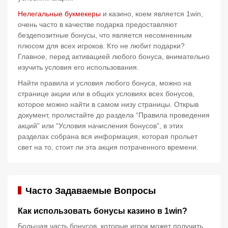
Нелегальные букмекеры
и казино, коем является 1win,
очень часто в качестве подарка предоставляют
бездепозитные бонусы, что является несомненным
плюсом для всех игроков. Кто не любит подарки?
Главное, перед активацией любого бонуса, внимательно
изучить условия его использования.
Найти правила и условия любого бонуса, можно на
странице акции или в общих условиях всех бонусов,
которое можно найти в самом низу страницы. Открыв
документ, пролистайте до раздела “Правила проведения
акций” или “Условия начисления бонусов”, в этих
разделах собрана вся информация, которая прольет
свет на то, стоит ли эта акция потраченного времени.
Часто Задаваемые Вопросы
Как использовать бонусы казино в 1win?
Большая часть бонусов, которые игрок может получить