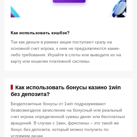
Как использовать кэшбэк?
Так как деньги в рамках акции поступают сразу на
основной счет игрока, к ним не предъявляются какие-
либо требования. Играйте в слоты или выводите их на
карту или кошелек платежной системы.
Как использовать бонусы казино 1win
без депозита?
Бездепозитные бонусы от 1win подразумевают
безвозмездное зачисление на бонусный или реальный
счет игрока определенной суммы денег или бесплатных
вращений. В случае с 1вин, фриспины – это такой же
бонус без депозита, который можно получить по
условиям акции.