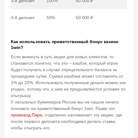
3-й депозит
100%
50 000 ₽
4-й депозит
50%
50 000 ₽
Как использовать приветственный бонус казино
1win?
Если вникнуть в суть акции для новых клиентов, то
становится понятно, что это – кэшбэк, который игрок
будет получать в случае отрицательного баланса за
прошедшие сутки. Сумма кэшбэка может составлять от
1% до 20%. Использовать полученные деньги можно как
угодно, потому что, к ним не предъявляются условия по
отыгрышу.
У легальных букмекеров России мы не нашли ничего
похожего на приветственный бонус 1win. Разве что
промокод Пари
, отдаленно напоминает эту акцию, где
после первого депозита необходимо делать ставки,
чтобы отыграть его.