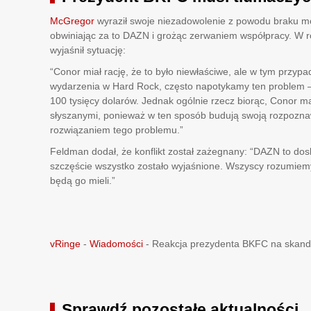
McGregor
wyraził swoje niezadowolenie z powodu braku mo
obwiniając za to DAZN i grożąc zerwaniem współpracy. W
wyjaśnił sytuację:
“Conor miał rację, że to było niewłaściwe, ale w tym przyp
wydarzenia w Hard Rock, często napotykamy ten problem — 
100 tysięcy dolarów. Jednak ogólnie rzecz biorąc, Conor m
słyszanymi, ponieważ w ten sposób budują swoją rozpoznaw
rozwiązaniem tego problemu.”
Feldman dodał, że konflikt został zażegnany: “DAZN to dosk
szczęście wszystko zostało wyjaśnione. Wszyscy rozumiemy
będą go mieli.”
vRinge
-
Wiadomości
-
Reakcja prezydenta BKFC na skan
Sprawdź pozostałe aktualności