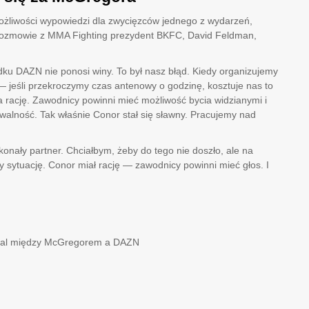
żliwości wypowiedzi dla zwycięzców jednego z wydarzeń,
 rozmowie z MMA Fighting prezydent BKFC, David Feldman,
adku DAZN nie ponosi winy. To był nasz błąd. Kiedy organizujemy
jeśli przekroczymy czas antenowy o godzinę, kosztuje nas to
a rację. Zawodnicy powinni mieć możliwość bycia widzianymi i
alność. Tak właśnie Conor stał się sławny. Pracujemy nad
onały partner. Chciałbym, żeby do tego nie doszło, ale na
 sytuację. Conor miał rację — zawodnicy powinni mieć głos. I
dal między McGregorem a DAZN