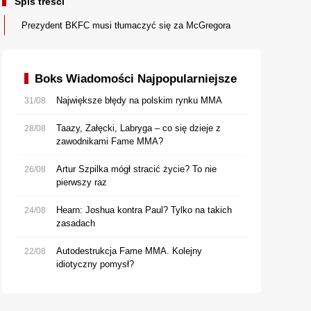
Spis treści
Prezydent BKFC musi tłumaczyć się za McGregora
Boks Wiadomości Najpopularniejsze
Największe błędy na polskim rynku MMA
31/08
Taazy, Załęcki, Labryga – co się dzieje z
28/08
zawodnikami Fame MMA?
Artur Szpilka mógł stracić życie? To nie
26/08
pierwszy raz
Hearn: Joshua kontra Paul? Tylko na takich
24/08
zasadach
Autodestrukcja Fame MMA. Kolejny
22/08
idiotyczny pomysł?