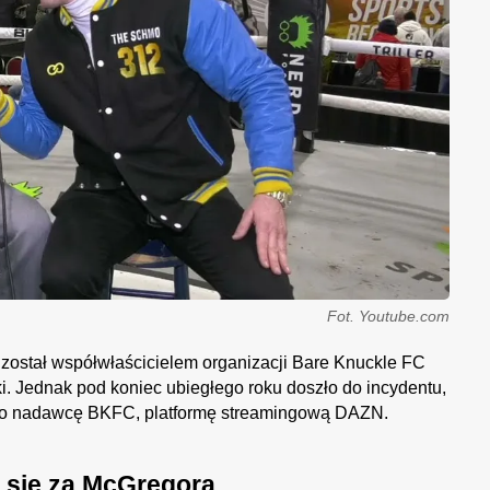
Fot. Youtube.com
został współwłaścicielem organizacji Bare Knuckle FC
. Jednak pod koniec ubiegłego roku doszło do incydentu,
nego nadawcę BKFC, platformę streamingową DAZN.
 się za McGregora