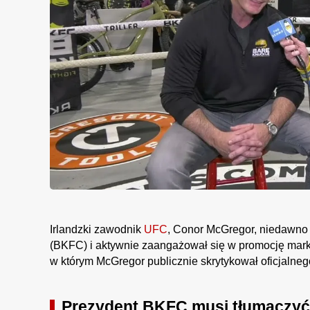
Irlandzki zawodnik
UFC
, Conor McGregor, niedawno 
(BKFC) i aktywnie zaangażował się w promocję marki
w którym McGregor publicznie skrytykował oficjal
Prezydent BKFC musi tłumaczyć