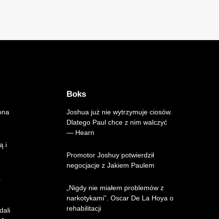
Boks
ona
Joshua już nie wytrzymuje ciosów.
Dlatego Paul chce z nim walczyć
— Hearn
ą i
Promotor Joshuy potwierdził
negocjacje z Jakiem Paulem
.
„Nigdy nie miałem problemów z
narkotykami”. Oscar De La Hoya o
rehabilitacji
dali