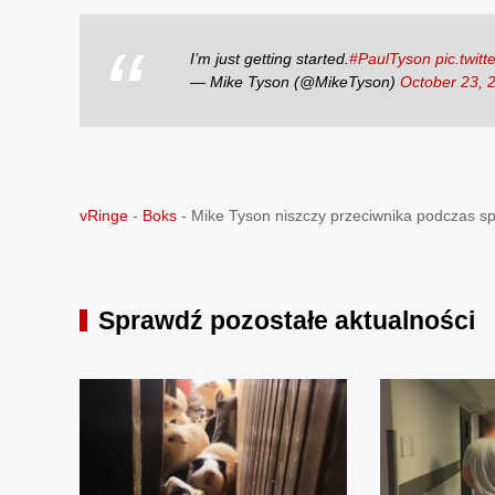
I’m just getting started.
#PaulTyson
pic.twi
— Mike Tyson (@MikeTyson)
October 23, 
vRinge
-
Boks
-
Mike Tyson niszczy przeciwnika podczas s
Sprawdź pozostałe aktualności