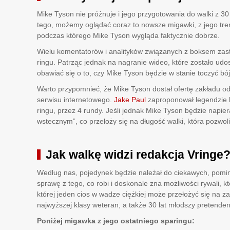
Mike Tyson nie próżnuje i jego przygotowania do walki z 3
tego, możemy oglądać coraz to nowsze migawki, z jego trenin
podczas którego Mike Tyson wygląda faktycznie dobrze.
Wielu komentatorów i analityków związanych z boksem zasta
ringu. Patrząc jednak na nagranie wideo, które zostało u
obawiać się o to, czy Mike Tyson będzie w stanie toczyć bój,
Warto przypomnieć, że Mike Tyson dostał ofertę zakładu o
serwisu internetowego.
Jake Paul
zaproponował legendzie b
ringu, przez 4 rundy. Jeśli jednak Mike Tyson będzie napie
wstecznym”, co przełoży się na długość walki, która pozwo
Jak walkę widzi redakcja Vringe
Według nas, pojedynek będzie należał do ciekawych, pomimo
sprawę z tego, co robi i doskonale zna możliwości rywali, 
której jeden cios w wadze ciężkiej może przełożyć się na 
najwyższej klasy weteran, a także 30 lat młodszy pretenden
Poniżej migawka z jego ostatniego sparingu: