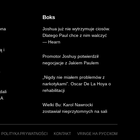
Boks
ona
Joshua już nie wytrzymuje ciosów.
Dlatego Paul chce z nim walczyć
— Hearn
ą i
Promotor Joshuy potwierdził
negocjacje z Jakiem Paulem
.
„Nigdy nie miałem problemów z
narkotykami”. Oscar De La Hoya o
rehabilitacji
dali
MA
Wielki Bu: Karol Nawrocki
zostawiał nieprzytomnych na sali
POLITYKA PRYWATNOŚCI
KONTAKT
VRINGE НА РУССКОМ