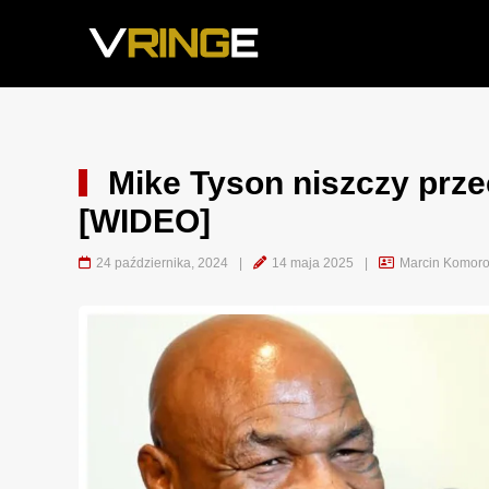
Mike Tyson niszczy prze
[WIDEO]
24 października, 2024
|
14 maja 2025
|
Marcin Komoro