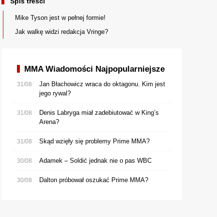
Spis treści
Mike Tyson jest w pełnej formie!
Jak walkę widzi redakcja Vringe?
MMA Wiadomości Najpopularniejsze
Jan Błachowicz wraca do oktagonu. Kim jest
31/08
jego rywal?
Denis Labryga miał zadebiutować w King’s
31/08
Arena?
Skąd wzięły się problemy Prime MMA?
31/08
Adamek – Soldić jednak nie o pas WBC
30/08
Dalton próbował oszukać Prime MMA?
30/08