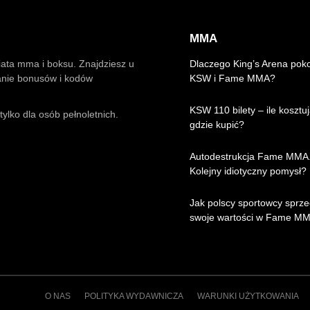
MMA
iata mma i boksu. Znajdziesz u
Dlaczego King’s Arena pok
anie bonusów i kodów
KSW i Fame MMA?
KSW 110 bilety – ile kosztuj
ylko dla osób pełnoletnich.
gdzie kupić?
Autodestrukcja Fame MMA
Kolejny idiotyczny pomysł?
Jak polscy sportowcy sprze
swoje wartości w Fame M
O NAS
POLITYKA WYDAWNICZA
WARUNKI UŻYTKOWANIA