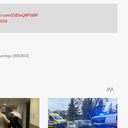
tter.com/ZdDwQ8FbBR
2024
paringu [WIDEO]