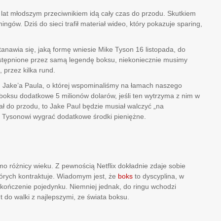
0 lat młodszym przeciwnikiem idą cały czas do przodu. Skutkiem
gów. Dziś do sieci trafił materiał wideo, który pokazuje sparing,
nawia się, jaką formę wniesie Mike Tyson 16 listopada, do
dostępnione przez samą legendę boksu, niekoniecznie musimy
 przez kilka rund.
d Jake’a Paula, o której wspominaliśmy na łamach naszego
oksu dodatkowe 5 milionów dolarów, jeśli ten wytrzyma z nim w
rał do przodu, to Jake Paul będzie musiał walczyć „na
li Tysonowi wygrać dodatkowe środki pieniężne.
?
 różnicy wieku. Z pewnością Netflix dokładnie zdaje sobie
których kontraktuje. Wiadomym jest, że
boks
to dyscyplina, w
zakończenie pojedynku. Niemniej jednak, do ringu wchodzi
t do walki z najlepszymi, ze świata boksu.