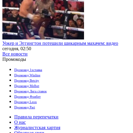
Уокер и Эггингтон потешили шикарным махачем: видео
сегодня, 02:50
Все новости
Промокоды
Промокод 1хставка
Промокод Winline
Промокод Betcity
Промокод Melbet
Промокод Лига ставок
Промокод Фонбет
Промокод Leon
Промокод Pari
Правила перепечатки
О нас
Журналистская хартия
Обратная связь