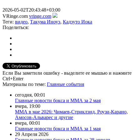
2026-05-02T20:43:48+03:00
VRinge.com
vringe.com
Теги:
видео
,
Такума Иноуэ
,
Кадзуто Иока
Поделиться:
Если Вы заметили ошибку - выделите ее мышью и нажмите
Ctrl+Enter
Материалы
по теме
:
Главные события
сегодня, 00:01
Главные новости бокса и ММА за 2 мая
вчера, 19:00
ММА в мае 2026: Чимаев-Стриклэнд, Роузи-Карано,
Амосов-Альварес и другие
вчера, 00:01
Главные новости бокса и ММА за 1 мая
29 Апреля 2026
Главные новости бокса и ММА за 28 апреля