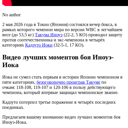
No author
2 мая 2026 года в Токио (Япония) состоялся вечер бокса, в
рамках которого чемпион мира по версии WBC в легчайшем
весе (до 53,5 кг)
Такума Иноуэ
(22-2, 5 КО) проводил защиту
против соотечественника и экс-чемпиона в четырёх
категориях
Кадзуто Иоки
(32-5-1, 17 КО).
Видео лучших моментов боя Иноуэ-
Иока
Иока не сумел стать первым в истории Японии чемпионом в
пяти категориях,
безоговорочно проиграв Такуме
по
очкам: 118-108, 119-107 и 120-106 в пользу действующего
чемпиона, который впервые защищал чемпионское звание.
Кадзуто потерпел третье поражение в четырёх последних
поединках.
Предлагаем вашему вниманию видео лучших моментов боя
Иноуэ-Иока.