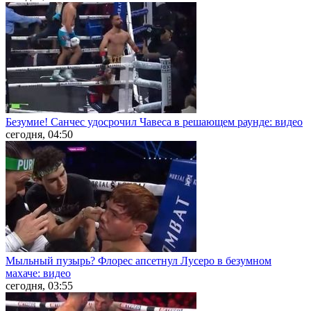
Безумие! Санчес удосрочил Чавеса в решающем раунде: видео
сегодня, 04:50
Мыльный пузырь? Флорес апсетнул Лусеро в безумном
махаче: видео
сегодня, 03:55