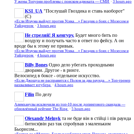
У жены Топурии проблемы с поиском адвоката — СМИ
·
3 hours ago
KSI_UA
"Послушай Гвоздика и ставь наоборот"
(С)
«Если Итаума выйдет против Усика…» Гвоздик о боях с Мозесом и
Уайлдером
·
3 hours ago
Не стреляй! Я кенгуру.
Будет много бить по
воздуху и получать часто в ответ по фейсу. А он
вроде бы к этому не привык.
«Если Итаума выйдет против Усика…» Гвоздик о боях с Мозесом и
Уайлдером
·
4 hours ago
Billy Bones
Одно дело убегать проходными
дворами. Другое - в ринге.
Велосипед в боксе - отдельное искусство.
«Если Джошуа не расправится с Полом за два раунда…» Топ-тренер
нахваливает ютубера
·
4 hours ago
Filin
По делу
Алимханулы исключили из топ-10 после допингового скандала —
обновлённый рейтинг The Ring
·
5 hours ago
Olexandr Melnyk
та не буде він в стійці і пів раунда
битися)він раз так спробував з маленьким
Бьорнсом...
«Боится до у**ачки». Бакли разоблачил стиль Чимаева, сравнивал с