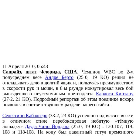
11 Апреля 2010, 05:43
Санрайз, штат Флорида, США
. Чемпион WBC во 2-м
полусреднем весе
Андре Берто
(25-0, 19 КО) решил не
откладывать дело в долгий ящик и, пользуясь преимуществом
в скорости рук и мощи, в 8-м раунде нокаутировал весь бой
выглядевшего неуступчивым претендента
Карлоса Кинтану
(27-2, 21 КО). Подробный репортаж об этом поединке вскоре
появился в соответствующем разделе нашего сайта.
Селестино Кабальеро
(33-2, 23 КО) успешно поднялся в весе и
в отличном стиле перебоксировал небитую «тёмную
лошадку»
Дауда Чино Йордана
(25-0, 19 КО) - 120-107, 119-
108 и 118-108. На кону был вакантный титул временного