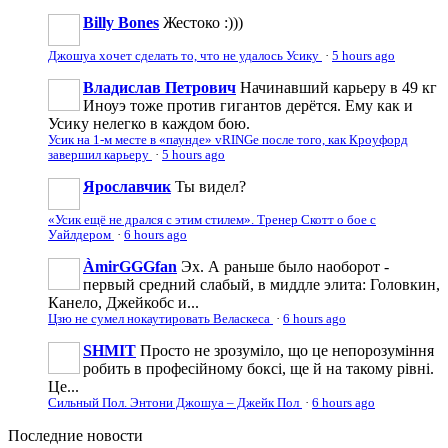
Billy Bones
Жестоко :)))
Джошуа хочет сделать то, что не удалось Усику
·
5 hours ago
Владислав Петрович
Начинавший карьеру в 49 кг
Иноуэ тоже против гигантов дерётся. Ему как и
Усику нелегко в каждом бою.
Усик на 1-м месте в «паунде» vRINGe после того, как Кроуфорд
завершил карьеру
·
5 hours ago
Ярославчик
Ты видел?
«Усик ещё не дрался с этим стилем». Тренер Скотт о бое с
Уайлдером
·
6 hours ago
ÀmirGGGfan
Эх. А раньше было наоборот -
первый средний слабый, в миддле элита: Головкин,
Канело, Джейкобс и...
Цзю не сумел нокаутировать Веласкеса
·
6 hours ago
SHMIT
Просто не зрозуміло, що це непорозуміння
робить в професійному боксі, ще й на такому рівні.
Це...
Сильный Пол. Энтони Джошуа – Джейк Пол
·
6 hours ago
Последние
новости