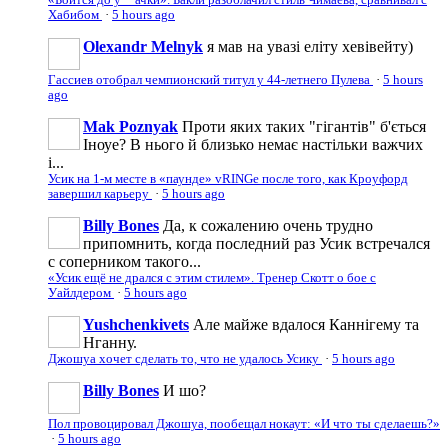
Хабибом
·
5 hours ago
Olexandr Melnyk
я мав на увазі еліту хевівейту)
Гассиев отобрал чемпионский титул у 44-летнего Пулева
·
5 hours
ago
Mak Poznyak
Проти яких таких "гігантів" б'ється
Іноуе? В нього й близько немає настільки важчих
і...
Усик на 1-м месте в «паунде» vRINGe после того, как Кроуфорд
завершил карьеру
·
5 hours ago
Billy Bones
Да, к сожалению очень трудно
припомнить, когда последний раз Усик встречался
с соперником такого...
«Усик ещё не дрался с этим стилем». Тренер Скотт о бое с
Уайлдером
·
5 hours ago
Yushchenkivets
Але майже вдалося Каннігему та
Нганну.
Джошуа хочет сделать то, что не удалось Усику
·
5 hours ago
Billy Bones
И шо?
Пол провоцировал Джошуа, пообещал нокаут: «И что ты сделаешь?»
·
5 hours ago