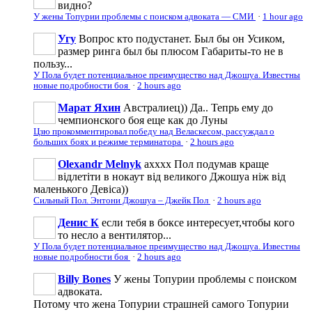
видно?
У жены Топурии проблемы с поиском адвоката — СМИ
·
1 hour ago
Угу
Вопрос кто подустанет. Был бы он Усиком,
размер ринга был бы плюсом Габариты-то не в
пользу...
У Пола будет потенциальное преимущество над Джошуа. Известны
новые подробности боя
·
2 hours ago
Марат Яхин
Австралиец)) Да.. Тепрь ему до
чемпионского боя еще как до Луны
Цзю прокомментировал победу над Веласкесом, рассуждал о
больших боях и режиме терминатора
·
2 hours ago
Olexandr Melnyk
ахххх Пол подумав краще
відлетіти в нокаут від великого Джошуа ніж від
маленького Девіса))
Сильный Пол. Энтони Джошуа – Джейк Пол
·
2 hours ago
Денис К
если тебя в боксе интересует,чтобы кого
то несло а вентилятор...
У Пола будет потенциальное преимущество над Джошуа. Известны
новые подробности боя
·
2 hours ago
Billy Bones
У жены Топурии проблемы с поиском
адвоката.
Потому что жена Топурии страшней самого Топурии