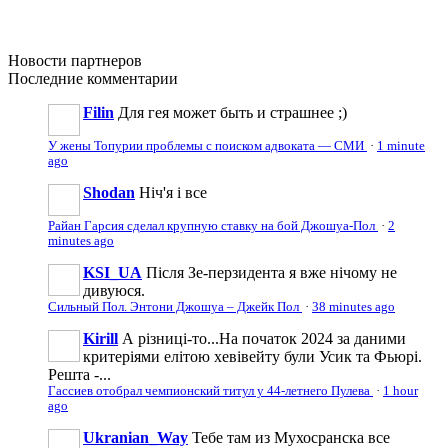
Новости
партнеров
Последние
комментарии
Filin
Для гея может быть и страшнее ;)
У жены Топурии проблемы с поиском адвоката — СМИ
·
1 minute
ago
Shodan
Ніч'я і все
Райан Гарсия сделал крупную ставку на бой Джошуа-Пол
·
2
minutes ago
KSI_UA
Після Зе-перзидента я вже нічому не
дивуюся.
Сильный Пол. Энтони Джошуа – Джейк Пол
·
38 minutes ago
Kirill
А різниці-то...На початок 2024 за даними
критеріями елітою хевівейту були Усик та Фьюрі.
Решта -...
Гассиев отобрал чемпионский титул у 44-летнего Пулева
·
1 hour
ago
Ukranian_Way
Тебе там из Мухосранска все