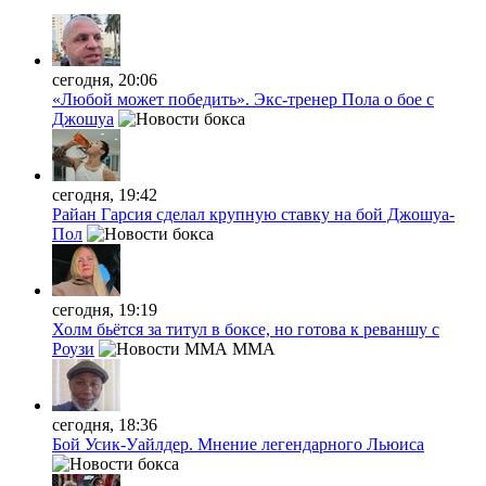
сегодня, 20:06
«Любой может победить». Экс-тренер Пола о бое с
Джошуа
сегодня, 19:42
Райан Гарсия сделал крупную ставку на бой Джошуа-
Пол
сегодня, 19:19
Холм бьётся за титул в боксе, но готова к реваншу с
Роузи
MMA
сегодня, 18:36
Бой Усик-Уайлдер. Мнение легендарного Льюиса