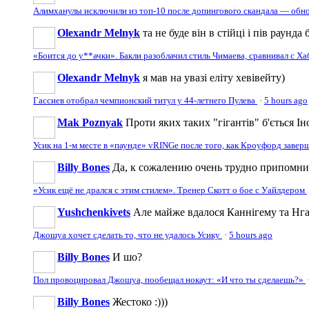
Алимханулы исключили из топ-10 после допингового скандала — обн
Olexandr Melnyk
та не буде він в стійці і пів раунд
«Боится до у**ачки». Бакли разоблачил стиль Чимаева, сравнивал с Х
Olexandr Melnyk
я мав на увазі еліту хевівейту)
Гассиев отобрал чемпионский титул у 44-летнего Пулева
·
5 hours ago
Mak Poznyak
Проти яких таких "гігантів" б'ється Ін
Усик на 1-м месте в «паунде» vRINGe после того, как Кроуфорд заве
Billy Bones
Да, к сожалению очень трудно припомнить
«Усик ещё не дрался с этим стилем». Тренер Скотт о бое с Уайлдером
Yushchenkivets
Але майже вдалося Каннігему та Нга
Джошуа хочет сделать то, что не удалось Усику
·
5 hours ago
Billy Bones
И шо?
Пол провоцировал Джошуа, пообещал нокаут: «И что ты сделаешь?»
Billy Bones
Жестоко :)))