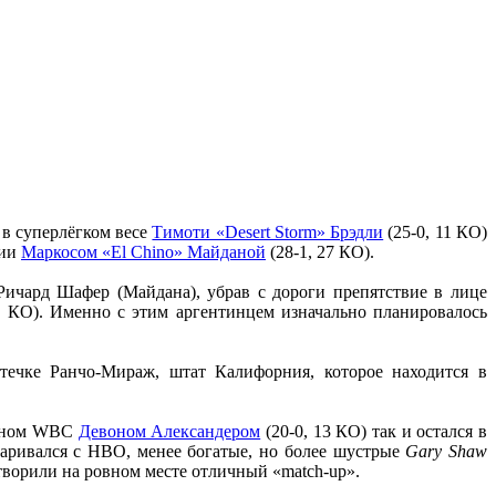
в суперлёгком весе
Тимоти «Desеrt Storm» Брэдли
(25-0, 11 КО)
рии
Маркосом «El Chino» Майданой
(28-1, 27 КО).
Ричард Шафeр (Майдана), убрав с дороги препятствие в лице
3 КО). Именно с этим аргентинцем изначально планировалось
течке Ранчо-Мираж, штат Калифорния, которое находится в
ионом WBC
Девоном Александером
(20-0, 13 КО) так и остался в
варивался с НВО, менее богатые, но более шустрые
Gary Shaw
творили на ровном месте отличный «match-up».