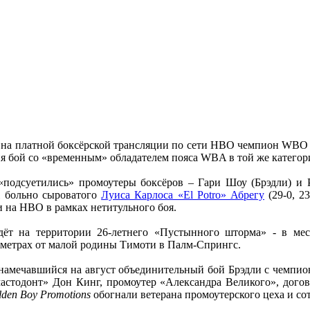
а платной боксёрской трансляции по сети НВО чемпион WBO 
я бой со «временным» обладателем пояса WBA в той же катего
«подсуетились» промоутеры боксёров – Гари Шоу (Брэдли) и 
ж больно сыроватого
Луиса Карлоса «El Pоtro» Абрегу
(29-0, 2
и на НВО в рамках нетитульного боя.
ёт на территории 26-летнего «Пустынного шторма» - в мес
ометрах от малой родины Тимоти в Палм-Спрингс.
 намечавшийся на август объединительный бой Брэдли с чемп
мастодонт» Дон Кинг, промоутер «Александра Великого», дого
lden Boy Promotions
обогнали ветерана промоутерского цеха и со