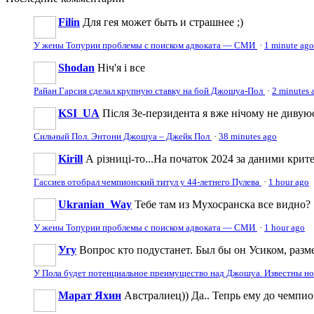
Filin
Для гея может быть и страшнее ;)
У жены Топурии проблемы с поиском адвоката — СМИ
·
1 minute ago
Shodan
Ніч'я і все
Райан Гарсия сделал крупную ставку на бой Джошуа-Пол
·
2 minutes 
KSI_UA
Після Зе-перзидента я вже нічому не дивую
Сильный Пол. Энтони Джошуа – Джейк Пол
·
38 minutes ago
Kirill
А різниці-то...На початок 2024 за даними крите
Гассиев отобрал чемпионский титул у 44-летнего Пулева
·
1 hour ago
Ukranian_Way
Тебе там из Мухосранска все видно?
У жены Топурии проблемы с поиском адвоката — СМИ
·
1 hour ago
Угу
Вопрос кто подустанет. Был бы он Усиком, разме
У Пола будет потенциальное преимущество над Джошуа. Известны н
Марат Яхин
Австралиец)) Да.. Тепрь ему до чемпи