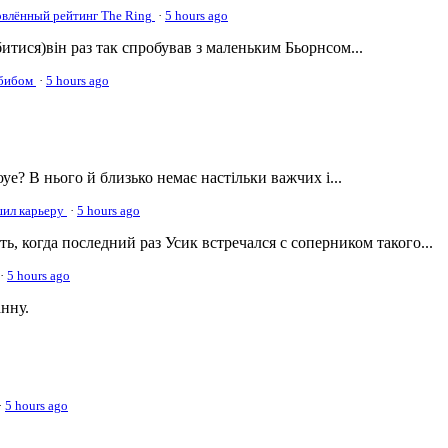
овлённый рейтинг The Ring
·
5 hours ago
а битися)він раз так спробував з маленьким Бьорнсом...
абибом
·
5 hours ago
оуе? В нього й близько немає настільки важчих і...
ршил карьеру
·
5 hours ago
, когда последний раз Усик встречался с соперником такого...
·
5 hours ago
нну.
·
5 hours ago