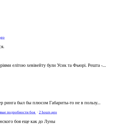
ago
ся.
ріями елітою хевівейту були Усик та Фьюрі. Решта -...
р ринга был бы плюсом Габариты-то не в пользу...
овые подробности боя
·
2 hours ago
онского боя еще как до Луны