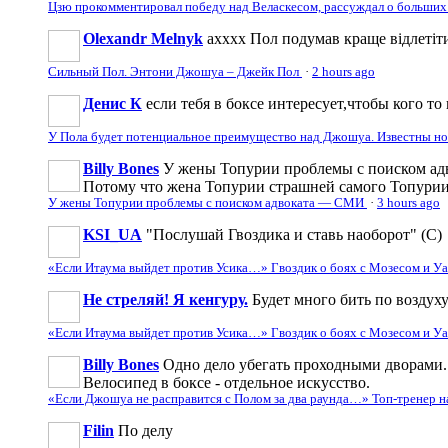
Цзю прокомментировал победу над Веласкесом, рассуждал о больших
Olexandr Melnyk
ахххх Пол подумав краще відлетіти
Сильный Пол. Энтони Джошуа – Джейк Пол
·
2 hours ago
Денис К
если тебя в боксе интересует,чтобы кого то 
У Пола будет потенциальное преимущество над Джошуа. Известны н
Billy Bones
У жены Топурии проблемы с поиском адв
Потому что жена Топурии страшней самого Топури
У жены Топурии проблемы с поиском адвоката — СМИ
·
3 hours ago
KSI_UA
"Послушай Гвоздика и ставь наоборот" (С)
«Если Итаума выйдет против Усика…» Гвоздик о боях с Мозесом и 
Не стреляй! Я кенгуру.
Будет много бить по воздуху
«Если Итаума выйдет против Усика…» Гвоздик о боях с Мозесом и 
Billy Bones
Одно дело убегать проходными дворами. 
Велосипед в боксе - отдельное искусство.
«Если Джошуа не расправится с Полом за два раунда…» Топ-тренер 
Filin
По делу