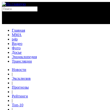
Главная
MMA
p4p
Видео
Фото
Досье
Энциклопедия
Трансляции
Новости
|
Эксклюзив
|
Прогнозы
|
Рейтинги
|
Топ-10
|