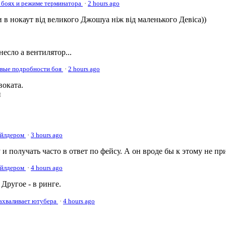
 боях и режиме терминатора
·
2 hours ago
 в нокаут від великого Джошуа ніж від маленького Девіса))
несло а вентилятор...
овые подробности боя
·
2 hours ago
оката.
и
Уайлдером
·
3 hours ago
 и получать часто в ответ по фейсу. А он вроде бы к этому не пр
Уайлдером
·
4 hours ago
Другое - в ринге.
нахваливает ютубера
·
4 hours ago