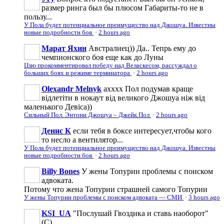
размер ринга был бы плюсом Габариты-то не в
пользу...
У Пола будет потенциальное преимущество над Джошуа. Известны
новые подробности боя
·
2 hours ago
Марат Яхин
Австралиец)) Да.. Тепрь ему до
чемпионского боя еще как до Луны
Цзю прокомментировал победу над Веласкесом, рассуждал о
больших боях и режиме терминатора
·
2 hours ago
Olexandr Melnyk
ахххх Пол подумав краще
відлетіти в нокаут від великого Джошуа ніж від
маленького Девіса))
Сильный Пол. Энтони Джошуа – Джейк Пол
·
2 hours ago
Денис К
если тебя в боксе интересует,чтобы кого
то несло а вентилятор...
У Пола будет потенциальное преимущество над Джошуа. Известны
новые подробности боя
·
2 hours ago
Billy Bones
У жены Топурии проблемы с поиском
адвоката.
Потому что жена Топурии страшней самого Топурии
У жены Топурии проблемы с поиском адвоката — СМИ
·
3 hours ago
KSI_UA
"Послушай Гвоздика и ставь наоборот"
(С)