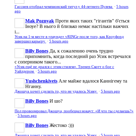
Гассиев отобрал чемпионский титул у 44-летнего Пулева
·
5 hours
ago
Mak Poznyak
Проти яких таких "гігантів" б'ється
Іноуе? В нього й близько немає настільки важчих
і...
Усик на 1-м месте в «паунде» vRINGe после того, как Кроуфорд
завершил карьеру
·
5 hours ago
Billy Bones
Да, к сожалению очень трудно
припомнить, когда последний раз Усик встречался
с соперником такого...
«Усик ещё не дрался с этим стилем». Тренер Скотт о бое с
Уайлдером
·
5 hours ago
Yushchenkivets
Але майже вдалося Каннігему та
Нганну.
Джошуа хочет сделать то, что не удалось Усику
·
5 hours ago
Billy Bones
И шо?
Пол провоцировал Джошуа, пообещал нокаут: «И что ты сделаешь?»
·
5 hours ago
Billy Bones
Жестоко :)))
Джошуа хочет сделать то, что не удалось Усику
·
5 hours ago