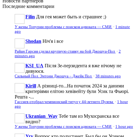
Новости
партнеров
Последние
комментарии
Filin
Для гея может быть и страшнее ;)
У жены Топурии проблемы с поиском адвоката — СМИ
·
1 minute
ago
Shodan
Ніч'я і все
Райан Гарсия сделал крупную ставку на бой Джошуа-Пол
·
2
minutes ago
KSI_UA
Після Зе-перзидента я вже нічому не
дивуюся.
Сильный Пол. Энтони Джошуа – Джейк Пол
·
38 minutes ago
Kirill
А різниці-то...На початок 2024 за даними
критеріями елітою хевівейту були Усик та Фьюрі.
Решта -...
Гассиев отобрал чемпионский титул у 44-летнего Пулева
·
1 hour
ago
Ukranian_Way
Тебе там из Мухосранска все
видно?
У жены Топурии проблемы с поиском адвоката — СМИ
·
1 hour ago
Угу
Вопрос кто подустанет. Был бы он Усиком,