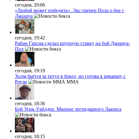
сегодня, 20:06
«Любой может победить». Экс-тренер Пола о бое с
Джошуа
сегодня, 19:42
Райан Гарсия сделал крупную ставку на бой Джошуа-
Пол
сегодня, 19:19
Холм бьётся за титул в боксе, но готова к реваншу с
Роузи
MMA
сегодня, 18:36
Бой Усик-Уайлдер. Мнение легендарного Льюиса
сегодня, 18:15