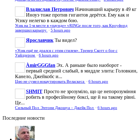
Владислав Петрович
Начинавший карьеру в 49 кг
Иноуэ тоже против гигантов дерётся. Ему как и
Усику нелегко в каждом бою.
Усик на 1-м месте в «паунде» vRINGe после того, как Кроуфорд
завершил карьеру
·
5 hours ago
Ярославчик
Ты видел?
«Усик ещё не дрался с этим стилем». Тренер Скотт о бое с
Уайлдером
·
6 hours ago
ÀmirGGGfan
Эх. А раньше было наоборот -
первый средний слабый, в миддле элита: Головкин,
Канело, Джейкобс и...
Цзю не сумел нокаутировать Веласкеса
·
6 hours ago
SHMIT
Просто не зрозуміло, що це непорозуміння
робить в професійному боксі, ще й на такому рівні.
Це...
Сильный Пол. Энтони Джошуа – Джейк Пол
·
6 hours ago
Последние
новости