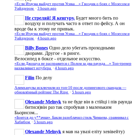
«Если Итаума выйдет против Усика…» Гвоздик о боях с Мозесом и
Уайлдером
·
3 hours ago
Не стреляй! Я кенгуру.
Будет много бить по
воздуху и получать часто в ответ по фейсу. А он
вроде бы к этому не привык.
«Если Итаума выйдет против Усика…» Гвоздик о боях с Мозесом и
Уайлдером
·
4 hours ago
Billy Bones
Одно дело убегать проходными
дворами. Другое - в ринге.
Велосипед в боксе - отдельное искусство.
«Если Джошуа не расправится с Полом за два раунда…» Топ-тренер
нахваливает ютубера
·
4 hours ago
Filin
По делу
Алимханулы исключили из топ-10 после допингового скандала —
обновлённый рейтинг The Ring
·
5 hours ago
Olexandr Melnyk
та не буде він в стійці і пів раунда
битися)він раз так спробував з маленьким
Бьорнсом...
«Боится до у**ачки». Бакли разоблачил стиль Чимаева, сравнивал с
Хабибом
·
5 hours ago
Olexandr Melnyk
я мав на увазі еліту хевівейту)