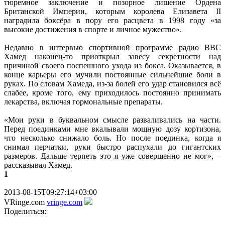
тюремное заключение и позорное лишение Ордена
Британской Империи, которым королева Елизавета II
наградила боксёра в пору его расцвета в 1998 году «за
высокие достижения в спорте и личное мужество».
Недавно в интервью спортивной программе радио ВВС
Хамед наконец-то приоткрыл завесу секретности над
причиной своего поспешного ухода из бокса. Оказывается, в
конце карьеры его мучили постоянные сильнейшие боли в
руках. По словам Хамеда, из-за болей его удар становился всё
слабее, кроме того, ему приходилось постоянно принимать
лекарства, включая гормональные препараты.
«Мои руки в буквальном смысле разваливались на части.
Перед поединками мне вкалывали мощную дозу кортизона,
что несколько снижало боль. Но после поединка, когда я
снимал перчатки, руки быстро распухали до гигантских
размеров. Дальше терпеть это я уже совершенно не мог», –
рассказывал Хамед.
1
2013-08-15T09:27:14+03:00
VRinge.com
vringe.com
Поделиться: