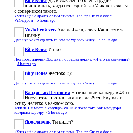
Billy Bones
Да, к сожалению очень трудно
припомнить, когда последний раз Усик встречался
с соперником такого...
«Усик ещё не дрался с этим стилем». Тренер Скотт о бое с
Уайлдером
·
5 hours ago
Yushchenkivets
Але майже вдалося Каннігему та
Нганну.
Джошуа хочет сделать то, что не удалось Усику
·
5 hours ago
Billy Bones
И шо?
Пол провоцировал Джошуа, пообещал нокаут: «И что ты сделаешь?»
·
5 hours ago
Billy Bones
Жестоко :)))
Джошуа хочет сделать то, что не удалось Усику
·
5 hours ago
Владислав Петрович
Начинавший карьеру в 49 кг
Иноуэ тоже против гигантов дерётся. Ему как и
Усику нелегко в каждом бою.
Усик на 1-м месте в «паунде» vRINGe после того, как Кроуфорд
завершил карьеру
·
5 hours ago
Ярославчик
Ты видел?
«Усик ещё не дрался с этим стилем». Тренер Скотт о бое с