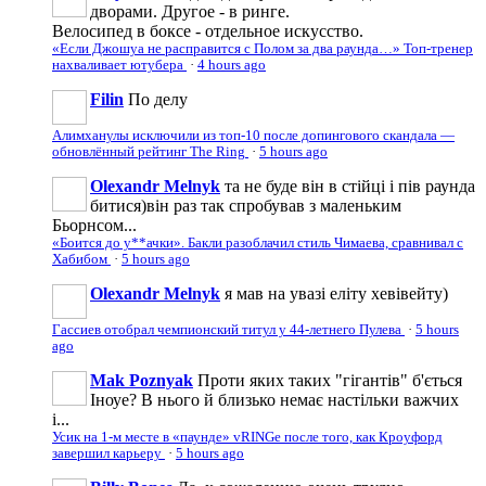
дворами. Другое - в ринге.
Велосипед в боксе - отдельное искусство.
«Если Джошуа не расправится с Полом за два раунда…» Топ-тренер
нахваливает ютубера
·
4 hours ago
Filin
По делу
Алимханулы исключили из топ-10 после допингового скандала —
обновлённый рейтинг The Ring
·
5 hours ago
Olexandr Melnyk
та не буде він в стійці і пів раунда
битися)він раз так спробував з маленьким
Бьорнсом...
«Боится до у**ачки». Бакли разоблачил стиль Чимаева, сравнивал с
Хабибом
·
5 hours ago
Olexandr Melnyk
я мав на увазі еліту хевівейту)
Гассиев отобрал чемпионский титул у 44-летнего Пулева
·
5 hours
ago
Mak Poznyak
Проти яких таких "гігантів" б'ється
Іноуе? В нього й близько немає настільки важчих
і...
Усик на 1-м месте в «паунде» vRINGe после того, как Кроуфорд
завершил карьеру
·
5 hours ago