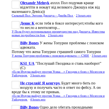
Olexandr Melnyk
ахххх Пол подумав краще
відлетіти в нокаут від великого Джошуа ніж від
маленького Девіса))
Сильный Пол. Энтони Джошуа – Джейк Пол
·
2 hours ago
Денис К
если тебя в боксе интересует,чтобы кого
то несло а вентилятор...
У Пола будет потенциальное преимущество над Джошуа. Известны
новые подробности боя
·
2 hours ago
Billy Bones
У жены Топурии проблемы с поиском
адвоката.
Потому что жена Топурии страшней самого Топурии
У жены Топурии проблемы с поиском адвоката — СМИ
·
3 hours ago
KSI_UA
"Послушай Гвоздика и ставь наоборот"
(С)
«Если Итаума выйдет против Усика…» Гвоздик о боях с Мозесом и
Уайлдером
·
3 hours ago
Не стреляй! Я кенгуру.
Будет много бить по
воздуху и получать часто в ответ по фейсу. А он
вроде бы к этому не привык.
«Если Итаума выйдет против Усика…» Гвоздик о боях с Мозесом и
Уайлдером
·
4 hours ago
Billy Bones
Одно дело убегать проходными