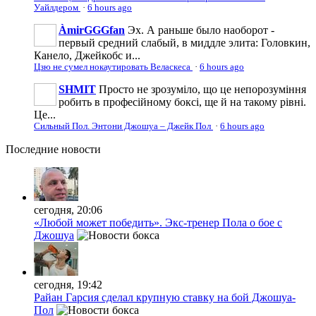
Уайлдером
·
6 hours ago
ÀmirGGGfan
Эх. А раньше было наоборот -
первый средний слабый, в миддле элита: Головкин,
Канело, Джейкобс и...
Цзю не сумел нокаутировать Веласкеса
·
6 hours ago
SHMIT
Просто не зрозуміло, що це непорозуміння
робить в професійному боксі, ще й на такому рівні.
Це...
Сильный Пол. Энтони Джошуа – Джейк Пол
·
6 hours ago
Последние
новости
сегодня, 20:06
«Любой может победить». Экс-тренер Пола о бое с
Джошуа
сегодня, 19:42
Райан Гарсия сделал крупную ставку на бой Джошуа-
Пол