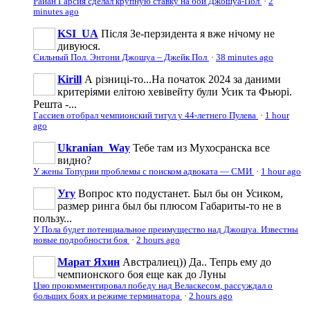
Райан Гарсия сделал крупную ставку на бой Джошуа-Пол
·
2
minutes ago
KSI_UA
Після Зе-перзидента я вже нічому не
дивуюся.
Сильный Пол. Энтони Джошуа – Джейк Пол
·
38 minutes ago
Kirill
А різниці-то...На початок 2024 за даними
критеріями елітою хевівейту були Усик та Фьюрі.
Решта -...
Гассиев отобрал чемпионский титул у 44-летнего Пулева
·
1 hour
ago
Ukranian_Way
Тебе там из Мухосранска все
видно?
У жены Топурии проблемы с поиском адвоката — СМИ
·
1 hour ago
Угу
Вопрос кто подустанет. Был бы он Усиком,
размер ринга был бы плюсом Габариты-то не в
пользу...
У Пола будет потенциальное преимущество над Джошуа. Известны
новые подробности боя
·
2 hours ago
Марат Яхин
Австралиец)) Да.. Тепрь ему до
чемпионского боя еще как до Луны
Цзю прокомментировал победу над Веласкесом, рассуждал о
больших боях и режиме терминатора
·
2 hours ago