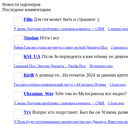
Новости
партнеров
Последние
комментарии
Filin
Для гея может быть и страшнее ;)
У жены Топурии проблемы с поиском адвоката — СМИ
·
1 minute ago
Shodan
Ніч'я і все
Райан Гарсия сделал крупную ставку на бой Джошуа-Пол
·
2 minutes 
KSI_UA
Після Зе-перзидента я вже нічому не дивую
Сильный Пол. Энтони Джошуа – Джейк Пол
·
38 minutes ago
Kirill
А різниці-то...На початок 2024 за даними крите
Гассиев отобрал чемпионский титул у 44-летнего Пулева
·
1 hour ago
Ukranian_Way
Тебе там из Мухосранска все видно?
У жены Топурии проблемы с поиском адвоката — СМИ
·
1 hour ago
Угу
Вопрос кто подустанет. Был бы он Усиком, разме
У Пола будет потенциальное преимущество над Джошуа. Известны н