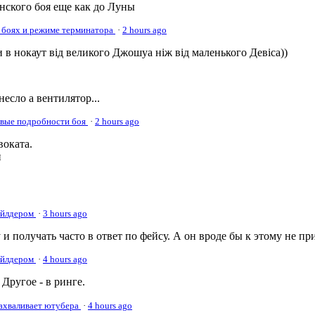
онского боя еще как до Луны
 боях и режиме терминатора
·
2 hours ago
 в нокаут від великого Джошуа ніж від маленького Девіса))
несло а вентилятор...
овые подробности боя
·
2 hours ago
оката.
и
Уайлдером
·
3 hours ago
 и получать часто в ответ по фейсу. А он вроде бы к этому не пр
Уайлдером
·
4 hours ago
Другое - в ринге.
нахваливает ютубера
·
4 hours ago