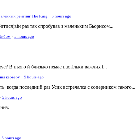
овлённый рейтинг The Ring
·
5 hours ago
а битися)він раз так спробував з маленьким Бьорнсом...
абибом
·
5 hours ago
оуе? В нього й близько немає настільки важчих і...
ршил карьеру
·
5 hours ago
, когда последний раз Усик встречался с соперником такого...
·
5 hours ago
нну.
·
5 hours ago