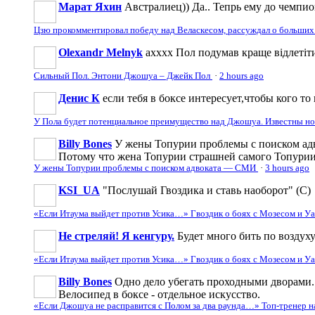
Марат Яхин
Австралиец)) Да.. Тепрь ему до чемпи
Цзю прокомментировал победу над Веласкесом, рассуждал о больших
Olexandr Melnyk
ахххх Пол подумав краще відлетіти
Сильный Пол. Энтони Джошуа – Джейк Пол
·
2 hours ago
Денис К
если тебя в боксе интересует,чтобы кого то 
У Пола будет потенциальное преимущество над Джошуа. Известны н
Billy Bones
У жены Топурии проблемы с поиском адв
Потому что жена Топурии страшней самого Топури
У жены Топурии проблемы с поиском адвоката — СМИ
·
3 hours ago
KSI_UA
"Послушай Гвоздика и ставь наоборот" (С)
«Если Итаума выйдет против Усика…» Гвоздик о боях с Мозесом и 
Не стреляй! Я кенгуру.
Будет много бить по воздуху
«Если Итаума выйдет против Усика…» Гвоздик о боях с Мозесом и 
Billy Bones
Одно дело убегать проходными дворами. 
Велосипед в боксе - отдельное искусство.
«Если Джошуа не расправится с Полом за два раунда…» Топ-тренер 