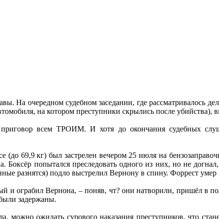
равы. На очередном судебном заседании, где рассматривалось дел
втомобиля, на котором преступники скрылись после убийства), 
приговор всем ТРОИМ. И хотя до окончания судебных слуш
 (до 69,9 кг) был застрелен вечером 25 июля на бензозаправо
. Боксёр попытался преследовать одного из них, но не догнал,
анные разнятся) подло выстрелил Вернону в спину. Форрест умер 
орый и ограбил Вернона, – поняв, чт? они натворили, пришёл в 
 были задержаны.
, можно ожидать сурового наказания преступников, что стан