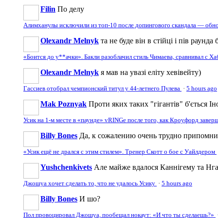
Filin
По делу
Алимханулы исключили из топ-10 после допингового скандала — обн
Olexandr Melnyk
та не буде він в стійці і пів раунд
«Боится до у**ачки». Бакли разоблачил стиль Чимаева, сравнивал с Х
Olexandr Melnyk
я мав на увазі еліту хевівейту)
Гассиев отобрал чемпионский титул у 44-летнего Пулева
·
5 hours ago
Mak Poznyak
Проти яких таких "гігантів" б'ється Ін
Усик на 1-м месте в «паунде» vRINGe после того, как Кроуфорд заве
Billy Bones
Да, к сожалению очень трудно припомнить
«Усик ещё не дрался с этим стилем». Тренер Скотт о бое с Уайлдером
Yushchenkivets
Але майже вдалося Каннігему та Нга
Джошуа хочет сделать то, что не удалось Усику
·
5 hours ago
Billy Bones
И шо?
Пол провоцировал Джошуа, пообещал нокаут: «И что ты сделаешь?»