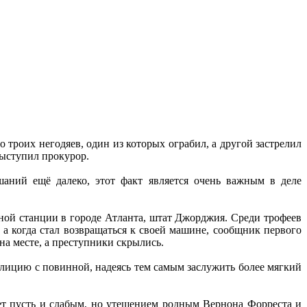
о троих негодяев, один из которых ограбил, а другой застрелил
выступил прокурор.
аний ещё далеко, этот факт является очень важным в деле
чной станции в городе Атланта, штат Джорджия. Среди трофеев
 а когда стал возвращаться к своей машине, сообщник первого
на месте, а преступники скрылись.
полицию с повинной, надеясь тем самым заслужить более мягкий
ет пусть и слабым, но утешением родным Вернона Форреста и