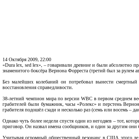
14 Октября 2009, 22:00
«Dura lex, sed lex», – говаривали древние и были абсолютно п
знаменитого боксёра Вернона Форреста (третий был за рулем а
Без малейших колебаний он потребовал вынести смертный 
восстановления справедливости.
38-летний чемпион мира по версии WBC в первом среднем весе
грабителей были бумажник, часы «Ролекс» и перстень Вернона
грабителя подошёл сзади и несколько раз (семь или восемь – д
Однако чуть более недели спустя один из негодяев – тот, кот
приговор. Он назвал имена сообщников, и один за другим они
Учитывая огромный общественный резонанс в США этого дела