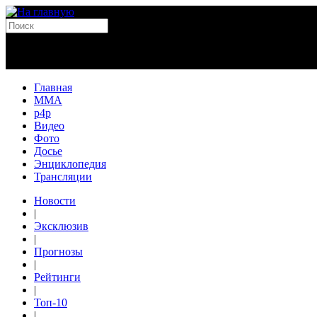
Главная
MMA
p4p
Видео
Фото
Досье
Энциклопедия
Трансляции
Новости
|
Эксклюзив
|
Прогнозы
|
Рейтинги
|
Топ-10
|