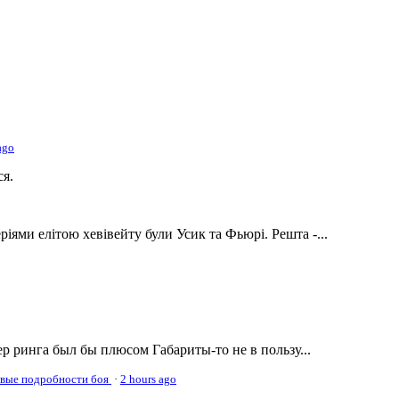
ago
ся.
ріями елітою хевівейту були Усик та Фьюрі. Решта -...
р ринга был бы плюсом Габариты-то не в пользу...
овые подробности боя
·
2 hours ago