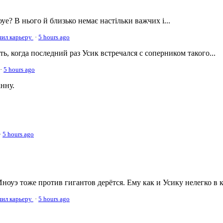
оуе? В нього й близько немає настільки важчих і...
ршил карьеру
·
5 hours ago
, когда последний раз Усик встречался с соперником такого...
·
5 hours ago
нну.
·
5 hours ago
ноуэ тоже против гигантов дерётся. Ему как и Усику нелегко в 
ршил карьеру
·
5 hours ago