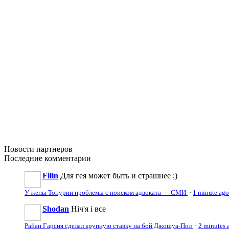
Новости
партнеров
Последние
комментарии
Filin
Для гея может быть и страшнее ;)
У жены Топурии проблемы с поиском адвоката — СМИ
·
1 minute ago
Shodan
Ніч'я і все
Райан Гарсия сделал крупную ставку на бой Джошуа-Пол
·
2 minutes 