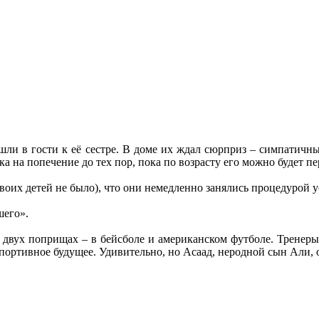
и в гости к её сестре. В доме их ждал сюрприз – симпатичный
ка на попечение до тех пор, пока по возрасту его можно будет 
оих детей не было), что они немедленно занялись процедурой 
шего».
а двух поприщах – в бейсболе и американском футболе. Тренер
ортивное будущее. Удивительно, но Асаад, неродной сын Али, о