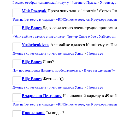
Гассиев отобрал чемпионский титул у 44-летнего Пулева
·
5 hours ago
Mak Poznyak
Проти яких таких "гігантів" б'ється Ін
Усик на 1-м месте в «паунде» vRINGe после того, как Кроуфорд заве
Billy Bones
Да, к сожалению очень трудно припомнить
«Усик ещё не дрался с этим стилем». Тренер Скотт о бое с Уайлдером
Yushchenkivets
Але майже вдалося Каннігему та Нга
Джошуа хочет сделать то, что не удалось Усику
·
5 hours ago
Billy Bones
И шо?
Пол провоцировал Джошуа, пообещал нокаут: «И что ты сделаешь?»
Billy Bones
Жестоко :)))
Джошуа хочет сделать то, что не удалось Усику
·
5 hours ago
Владислав Петрович
Начинавший карьеру в 49 кг И
Усик на 1-м месте в «паунде» vRINGe после того, как Кроуфорд заве
Ярославчик
Ты видел?