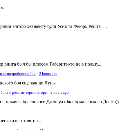
ся.
ріями елітою хевівейту були Усик та Фьюрі. Решта -...
р ринга был бы плюсом Габариты-то не в пользу...
овые подробности боя
·
2 hours ago
онского боя еще как до Луны
 боях и режиме терминатора
·
2 hours ago
 в нокаут від великого Джошуа ніж від маленького Девіса))
несло а вентилятор...