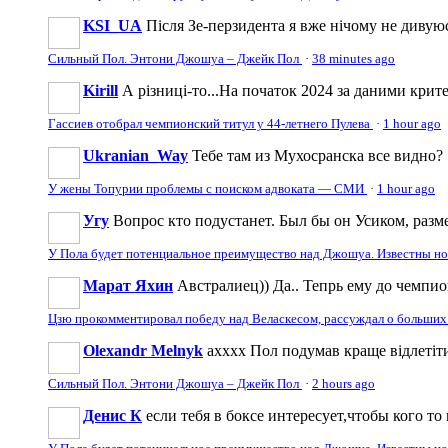
KSI_UA
Після Зе-перзидента я вже нічому не дивую
Сильный Пол. Энтони Джошуа – Джейк Пол
·
38 minutes ago
Kirill
А різниці-то...На початок 2024 за даними крите
Гассиев отобрал чемпионский титул у 44-летнего Пулева
·
1 hour ago
Ukranian_Way
Тебе там из Мухосранска все видно?
У жены Топурии проблемы с поиском адвоката — СМИ
·
1 hour ago
Угу
Вопрос кто подустанет. Был бы он Усиком, разме
У Пола будет потенциальное преимущество над Джошуа. Известны н
Марат Яхин
Австралиец)) Да.. Тепрь ему до чемпи
Цзю прокомментировал победу над Веласкесом, рассуждал о больших
Olexandr Melnyk
ахххх Пол подумав краще відлетіти
Сильный Пол. Энтони Джошуа – Джейк Пол
·
2 hours ago
Денис К
если тебя в боксе интересует,чтобы кого то 