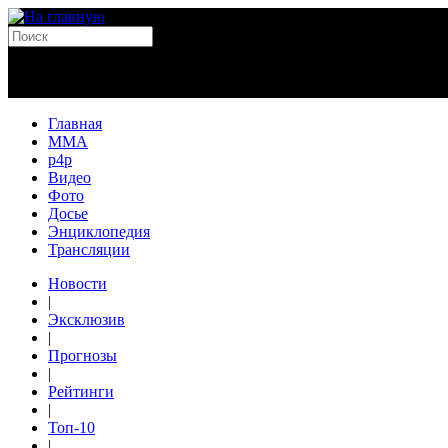
Главная
MMA
p4p
Видео
Фото
Досье
Энциклопедия
Трансляции
Новости
|
Эксклюзив
|
Прогнозы
|
Рейтинги
|
Топ-10
|