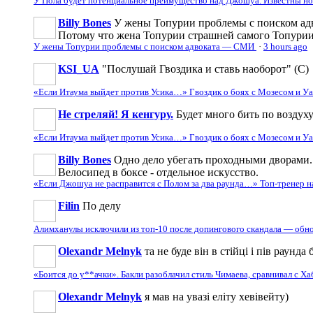
У Пола будет потенциальное преимущество над Джошуа. Известны н
Billy Bones
У жены Топурии проблемы с поиском адв
Потому что жена Топурии страшней самого Топури
У жены Топурии проблемы с поиском адвоката — СМИ
·
3 hours ago
KSI_UA
"Послушай Гвоздика и ставь наоборот" (С)
«Если Итаума выйдет против Усика…» Гвоздик о боях с Мозесом и 
Не стреляй! Я кенгуру.
Будет много бить по воздуху
«Если Итаума выйдет против Усика…» Гвоздик о боях с Мозесом и 
Billy Bones
Одно дело убегать проходными дворами. 
Велосипед в боксе - отдельное искусство.
«Если Джошуа не расправится с Полом за два раунда…» Топ-тренер 
Filin
По делу
Алимханулы исключили из топ-10 после допингового скандала — обн
Olexandr Melnyk
та не буде він в стійці і пів раунд
«Боится до у**ачки». Бакли разоблачил стиль Чимаева, сравнивал с Х
Olexandr Melnyk
я мав на увазі еліту хевівейту)