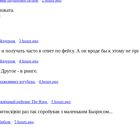
овые подробности боя
·
2 hours ago
оката.
и
Уайлдером
·
3 hours ago
 и получать часто в ответ по фейсу. А он вроде бы к этому не пр
Уайлдером
·
4 hours ago
Другое - в ринге.
нахваливает ютубера
·
4 hours ago
овлённый рейтинг The Ring
·
5 hours ago
а битися)він раз так спробував з маленьким Бьорнсом...
абибом
·
5 hours ago