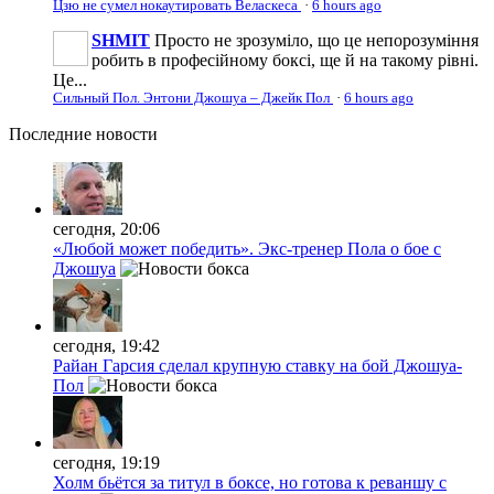
Цзю не сумел нокаутировать Веласкеса
·
6 hours ago
SHMIT
Просто не зрозуміло, що це непорозуміння
робить в професійному боксі, ще й на такому рівні.
Це...
Сильный Пол. Энтони Джошуа – Джейк Пол
·
6 hours ago
Последние
новости
сегодня, 20:06
«Любой может победить». Экс-тренер Пола о бое с
Джошуа
сегодня, 19:42
Райан Гарсия сделал крупную ставку на бой Джошуа-
Пол
сегодня, 19:19
Холм бьётся за титул в боксе, но готова к реваншу с