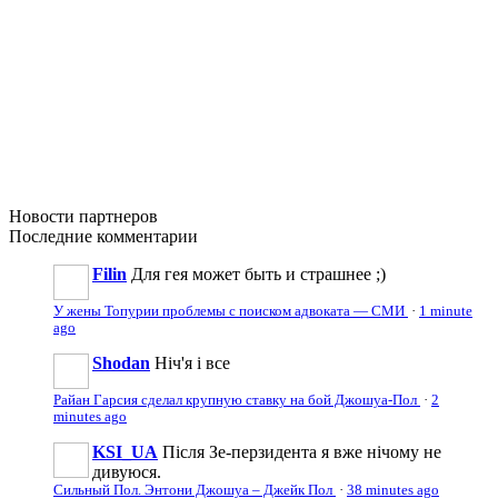
Новости
партнеров
Последние
комментарии
Filin
Для гея может быть и страшнее ;)
У жены Топурии проблемы с поиском адвоката — СМИ
·
1 minute
ago
Shodan
Ніч'я і все
Райан Гарсия сделал крупную ставку на бой Джошуа-Пол
·
2
minutes ago
KSI_UA
Після Зе-перзидента я вже нічому не
дивуюся.
Сильный Пол. Энтони Джошуа – Джейк Пол
·
38 minutes ago