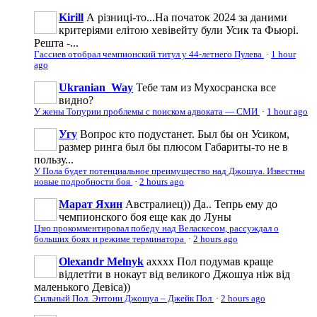
Kirill
А різниці-то...На початок 2024 за даними
критеріями елітою хевівейту були Усик та Фьюрі.
Решта -...
Гассиев отобрал чемпионский титул у 44-летнего Пулева
·
1 hour
ago
Ukranian_Way
Тебе там из Мухосранска все
видно?
У жены Топурии проблемы с поиском адвоката — СМИ
·
1 hour ago
Угу
Вопрос кто подустанет. Был бы он Усиком,
размер ринга был бы плюсом Габариты-то не в
пользу...
У Пола будет потенциальное преимущество над Джошуа. Известны
новые подробности боя
·
2 hours ago
Марат Яхин
Австралиец)) Да.. Тепрь ему до
чемпионского боя еще как до Луны
Цзю прокомментировал победу над Веласкесом, рассуждал о
больших боях и режиме терминатора
·
2 hours ago
Olexandr Melnyk
ахххх Пол подумав краще
відлетіти в нокаут від великого Джошуа ніж від
маленького Девіса))
Сильный Пол. Энтони Джошуа – Джейк Пол
·
2 hours ago