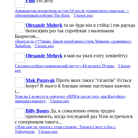
Filin
По делу
Алимханулы исключили из топ-10 после допингового скандала —
обновлённый рейтинг The Ring
·
5 hours ago
Olexandr Melnyk
та не буде він в стійці і пів раунда
битися)він раз так спробував з маленьким
Бьорнсом...
«Боится до у**ачки». Бакли разоблачил стиль Чимаева, сравнивал с
Хабибом
·
5 hours ago
Olexandr Melnyk
я мав на увазі еліту хевівейту)
Гассиев отобрал чемпионский титул у 44-летнего Пулева
·
5 hours
ago
Mak Poznyak
Проти яких таких "гігантів" б'ється
Іноуе? В нього й близько немає настільки важчих
і...
Усик на 1-м месте в «паунде» vRINGe после того, как Кроуфорд
завершил карьеру
·
5 hours ago
Billy Bones
Да, к сожалению очень трудно
припомнить, когда последний раз Усик встречался
с соперником такого...
«Усик ещё не дрался с этим стилем». Тренер Скотт о бое с
Уайлдером
·
5 hours ago