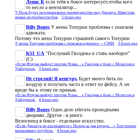
Денис К
если тебя в боксе интересует,чтобы кого
то несло а вентилятор...
У Пола будет потенциальное преимущество над Джошуа. Известны
новые подробности боя
·
2 hours ago
Billy Bones
У жены Топурии проблемы с поиском
адвоката.
Потому что жена Топурии страшней самого Топурии
У жены Топурии проблемы с поиском адвоката — СМИ
·
3 hours ago
KSI_UA
"Послушай Гвоздика и ставь наоборот"
(С)
«Если Итаума выйдет против Усика…» Гвоздик о боях с Мозесом и
Уайлдером
·
3 hours ago
Не стреляй! Я кенгуру.
Будет много бить по
воздуху и получать часто в ответ по фейсу. А он
вроде бы к этому не привык.
«Если Итаума выйдет против Усика…» Гвоздик о боях с Мозесом и
Уайлдером
·
4 hours ago
Billy Bones
Одно дело убегать проходными
дворами. Другое - в ринге.
Велосипед в боксе - отдельное искусство.
«Если Джошуа не расправится с Полом за два раунда…» Топ-тренер
нахваливает ютубера
·
4 hours ago