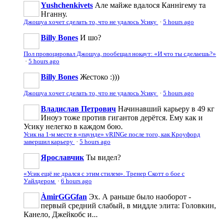
Yushchenkivets
Але майже вдалося Каннігему та
Нганну.
Джошуа хочет сделать то, что не удалось Усику
·
5 hours ago
Billy Bones
И шо?
Пол провоцировал Джошуа, пообещал нокаут: «И что ты сделаешь?»
·
5 hours ago
Billy Bones
Жестоко :)))
Джошуа хочет сделать то, что не удалось Усику
·
5 hours ago
Владислав Петрович
Начинавший карьеру в 49 кг
Иноуэ тоже против гигантов дерётся. Ему как и
Усику нелегко в каждом бою.
Усик на 1-м месте в «паунде» vRINGe после того, как Кроуфорд
завершил карьеру
·
5 hours ago
Ярославчик
Ты видел?
«Усик ещё не дрался с этим стилем». Тренер Скотт о бое с
Уайлдером
·
6 hours ago
ÀmirGGGfan
Эх. А раньше было наоборот -
первый средний слабый, в миддле элита: Головкин,
Канело, Джейкобс и...