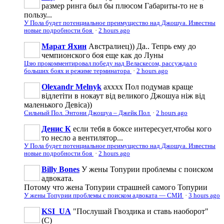
размер ринга был бы плюсом Габариты-то не в
пользу...
У Пола будет потенциальное преимущество над Джошуа. Известны
новые подробности боя
·
2 hours ago
Марат Яхин
Австралиец)) Да.. Тепрь ему до
чемпионского боя еще как до Луны
Цзю прокомментировал победу над Веласкесом, рассуждал о
больших боях и режиме терминатора
·
2 hours ago
Olexandr Melnyk
ахххх Пол подумав краще
відлетіти в нокаут від великого Джошуа ніж від
маленького Девіса))
Сильный Пол. Энтони Джошуа – Джейк Пол
·
2 hours ago
Денис К
если тебя в боксе интересует,чтобы кого
то несло а вентилятор...
У Пола будет потенциальное преимущество над Джошуа. Известны
новые подробности боя
·
2 hours ago
Billy Bones
У жены Топурии проблемы с поиском
адвоката.
Потому что жена Топурии страшней самого Топурии
У жены Топурии проблемы с поиском адвоката — СМИ
·
3 hours ago
KSI_UA
"Послушай Гвоздика и ставь наоборот"
(С)