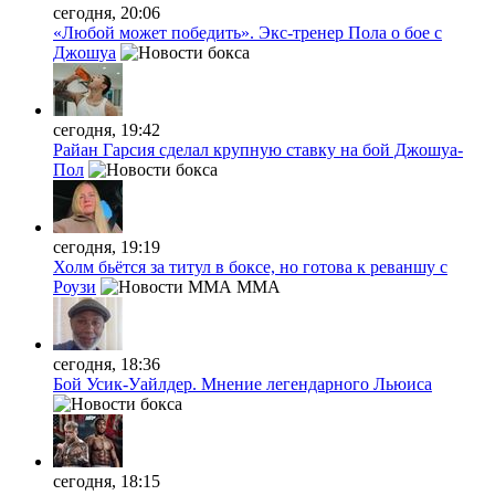
сегодня, 20:06
«Любой может победить». Экс-тренер Пола о бое с
Джошуа
сегодня, 19:42
Райан Гарсия сделал крупную ставку на бой Джошуа-
Пол
сегодня, 19:19
Холм бьётся за титул в боксе, но готова к реваншу с
Роузи
MMA
сегодня, 18:36
Бой Усик-Уайлдер. Мнение легендарного Льюиса
сегодня, 18:15