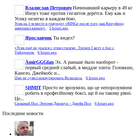
Владислав Петрович
Начинавший карьеру в 49 кг
Иноуэ тоже против гигантов дерётся. Ему как и
Усику нелегко в каждом бою.
Усик на 1-м месте в «паунде» vRINGe после того, как Кроуфорд
завершил карьеру
·
5 hours ago
Ярославчик
Ты видел?
«Усик ещё не дрался с этим стилем». Тренер Скотт о бое с
Уайлдером
·
6 hours ago
ÀmirGGGfan
Эх. А раньше было наоборот -
первый средний слабый, в миддле элита: Головкин,
Канело, Джейкобс и...
Цзю не сумел нокаутировать Веласкеса
·
6 hours ago
SHMIT
Просто не зрозуміло, що це непорозуміння
робить в професійному боксі, ще й на такому рівні.
Це...
Сильный Пол. Энтони Джошуа – Джейк Пол
·
6 hours ago
Последние
новости