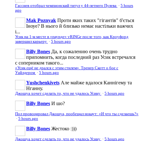
Гассиев отобрал чемпионский титул у 44-летнего Пулева
·
5 hours
ago
Mak Poznyak
Проти яких таких "гігантів" б'ється
Іноуе? В нього й близько немає настільки важчих
і...
Усик на 1-м месте в «паунде» vRINGe после того, как Кроуфорд
завершил карьеру
·
5 hours ago
Billy Bones
Да, к сожалению очень трудно
припомнить, когда последний раз Усик встречался
с соперником такого...
«Усик ещё не дрался с этим стилем». Тренер Скотт о бое с
Уайлдером
·
5 hours ago
Yushchenkivets
Але майже вдалося Каннігему та
Нганну.
Джошуа хочет сделать то, что не удалось Усику
·
5 hours ago
Billy Bones
И шо?
Пол провоцировал Джошуа, пообещал нокаут: «И что ты сделаешь?»
·
5 hours ago
Billy Bones
Жестоко :)))
Джошуа хочет сделать то, что не удалось Усику
·
5 hours ago