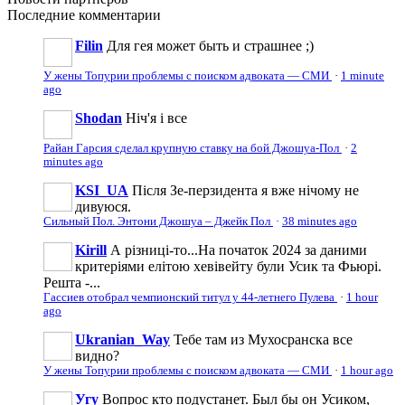
Последние
комментарии
Filin
Для гея может быть и страшнее ;)
У жены Топурии проблемы с поиском адвоката — СМИ
·
1 minute
ago
Shodan
Ніч'я і все
Райан Гарсия сделал крупную ставку на бой Джошуа-Пол
·
2
minutes ago
KSI_UA
Після Зе-перзидента я вже нічому не
дивуюся.
Сильный Пол. Энтони Джошуа – Джейк Пол
·
38 minutes ago
Kirill
А різниці-то...На початок 2024 за даними
критеріями елітою хевівейту були Усик та Фьюрі.
Решта -...
Гассиев отобрал чемпионский титул у 44-летнего Пулева
·
1 hour
ago
Ukranian_Way
Тебе там из Мухосранска все
видно?
У жены Топурии проблемы с поиском адвоката — СМИ
·
1 hour ago
Угу
Вопрос кто подустанет. Был бы он Усиком,