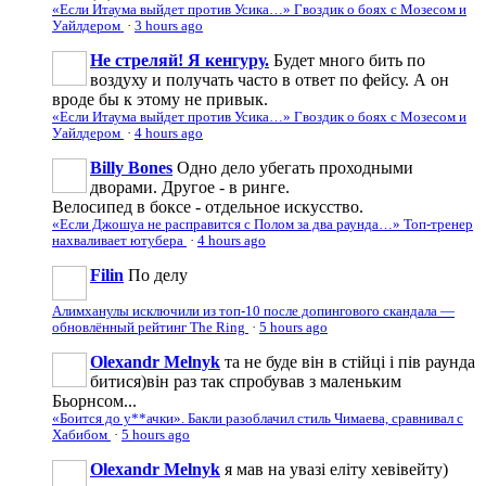
«Если Итаума выйдет против Усика…» Гвоздик о боях с Мозесом и
Уайлдером
·
3 hours ago
Не стреляй! Я кенгуру.
Будет много бить по
воздуху и получать часто в ответ по фейсу. А он
вроде бы к этому не привык.
«Если Итаума выйдет против Усика…» Гвоздик о боях с Мозесом и
Уайлдером
·
4 hours ago
Billy Bones
Одно дело убегать проходными
дворами. Другое - в ринге.
Велосипед в боксе - отдельное искусство.
«Если Джошуа не расправится с Полом за два раунда…» Топ-тренер
нахваливает ютубера
·
4 hours ago
Filin
По делу
Алимханулы исключили из топ-10 после допингового скандала —
обновлённый рейтинг The Ring
·
5 hours ago
Olexandr Melnyk
та не буде він в стійці і пів раунда
битися)він раз так спробував з маленьким
Бьорнсом...
«Боится до у**ачки». Бакли разоблачил стиль Чимаева, сравнивал с
Хабибом
·
5 hours ago
Olexandr Melnyk
я мав на увазі еліту хевівейту)