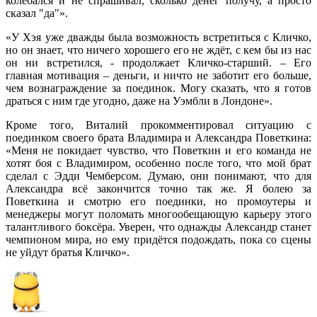
колебался и не спрашивал, сколько денег получу, а просто
сказал "да"».
«У Хэя уже дважды была возможность встретиться с Кличко,
но он знает, что ничего хорошего его не ждёт, с кем бы из нас
он ни встретился, - продолжает Кличко-старший. – Его
главная мотивация – деньги, и ничто не заботит его больше,
чем вознаграждение за поединок. Могу сказать, что я готов
драться с ним где угодно, даже на Уэмбли в Лондоне».
Кроме того, Виталий прокомментировал ситуацию с
поединком своего брата Владимира и Александра Поветкина:
«Меня не покидает чувство, что Поветкин и его команда не
хотят боя с Владимиром, особенно после того, что мой брат
сделал с Эдди Чемберсом. Думаю, они понимают, что для
Александра всё закончится точно так же. Я болею за
Поветкина и смотрю его поединки, но промоутеры и
менеджеры могут поломать многообещающую карьеру этого
талантливого боксёра. Уверен, что однажды Александр станет
чемпионом мира, но ему придётся подождать, пока со сцены
не уйдут братья Кличко».