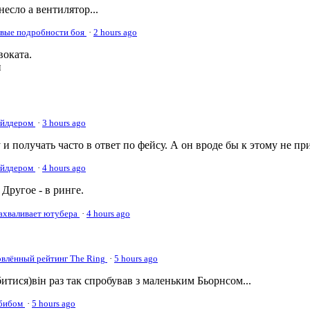
несло а вентилятор...
овые подробности боя
·
2 hours ago
оката.
и
Уайлдером
·
3 hours ago
 и получать часто в ответ по фейсу. А он вроде бы к этому не пр
Уайлдером
·
4 hours ago
Другое - в ринге.
нахваливает ютубера
·
4 hours ago
овлённый рейтинг The Ring
·
5 hours ago
а битися)він раз так спробував з маленьким Бьорнсом...
абибом
·
5 hours ago