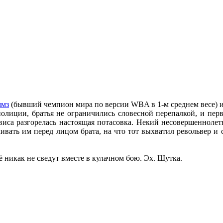
ммз
(бывший чемпион мира по версии WBA в 1-м среднем весе) и
полиции, братья не ограничились словесной перепалкой, и пер
рэвиса разгорелась настоящая потасовка. Некий несовершенноле
ахивать им перед лицом брата, на что тот выхватил револьвер
ё никак не сведут вместе в кулачном бою. Эх. Шутка.