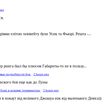
ago
ся.
ріями елітою хевівейту були Усик та Фьюрі. Решта -...
р ринга был бы плюсом Габариты-то не в пользу...
овые подробности боя
·
2 hours ago
онского боя еще как до Луны
 боях и режиме терминатора
·
2 hours ago
 в нокаут від великого Джошуа ніж від маленького Девіса))