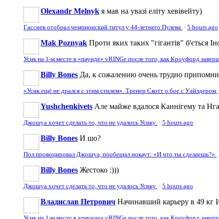
Olexandr Melnyk
я мав на увазі еліту хевівейту)
Гассиев отобрал чемпионский титул у 44-летнего Пулева
·
5 hours ago
Mak Poznyak
Проти яких таких "гігантів" б'ється Ін
Усик на 1-м месте в «паунде» vRINGe после того, как Кроуфорд заве
Billy Bones
Да, к сожалению очень трудно припомнить
«Усик ещё не дрался с этим стилем». Тренер Скотт о бое с Уайлдером
Yushchenkivets
Але майже вдалося Каннігему та Нга
Джошуа хочет сделать то, что не удалось Усику
·
5 hours ago
Billy Bones
И шо?
Пол провоцировал Джошуа, пообещал нокаут: «И что ты сделаешь?»
Billy Bones
Жестоко :)))
Джошуа хочет сделать то, что не удалось Усику
·
5 hours ago
Владислав Петрович
Начинавший карьеру в 49 кг И
Усик на 1-м месте в «паунде» vRINGe после того, как Кроуфорд заве