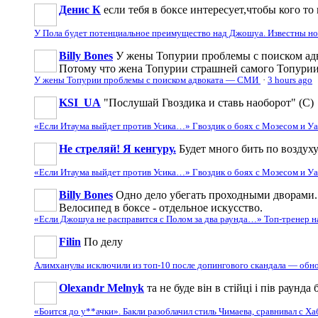
Денис К
если тебя в боксе интересует,чтобы кого то 
У Пола будет потенциальное преимущество над Джошуа. Известны н
Billy Bones
У жены Топурии проблемы с поиском адв
Потому что жена Топурии страшней самого Топури
У жены Топурии проблемы с поиском адвоката — СМИ
·
3 hours ago
KSI_UA
"Послушай Гвоздика и ставь наоборот" (С)
«Если Итаума выйдет против Усика…» Гвоздик о боях с Мозесом и 
Не стреляй! Я кенгуру.
Будет много бить по воздуху
«Если Итаума выйдет против Усика…» Гвоздик о боях с Мозесом и 
Billy Bones
Одно дело убегать проходными дворами. 
Велосипед в боксе - отдельное искусство.
«Если Джошуа не расправится с Полом за два раунда…» Топ-тренер 
Filin
По делу
Алимханулы исключили из топ-10 после допингового скандала — обн
Olexandr Melnyk
та не буде він в стійці і пів раунд
«Боится до у**ачки». Бакли разоблачил стиль Чимаева, сравнивал с Х