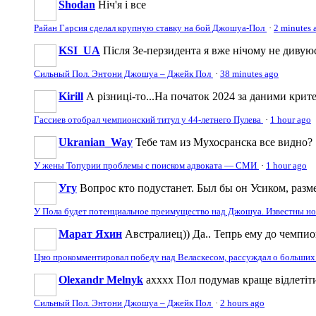
Shodan
Ніч'я і все
Райан Гарсия сделал крупную ставку на бой Джошуа-Пол
·
2 minutes 
KSI_UA
Після Зе-перзидента я вже нічому не дивую
Сильный Пол. Энтони Джошуа – Джейк Пол
·
38 minutes ago
Kirill
А різниці-то...На початок 2024 за даними крите
Гассиев отобрал чемпионский титул у 44-летнего Пулева
·
1 hour ago
Ukranian_Way
Тебе там из Мухосранска все видно?
У жены Топурии проблемы с поиском адвоката — СМИ
·
1 hour ago
Угу
Вопрос кто подустанет. Был бы он Усиком, разме
У Пола будет потенциальное преимущество над Джошуа. Известны н
Марат Яхин
Австралиец)) Да.. Тепрь ему до чемпи
Цзю прокомментировал победу над Веласкесом, рассуждал о больших
Olexandr Melnyk
ахххх Пол подумав краще відлетіти
Сильный Пол. Энтони Джошуа – Джейк Пол
·
2 hours ago