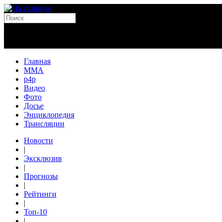
Главная
MMA
p4p
Видео
Фото
Досье
Энциклопедия
Трансляции
Новости
|
Эксклюзив
|
Прогнозы
|
Рейтинги
|
Топ-10
|