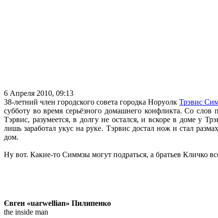
6 Апреля 2010, 09:13
38-летний член городского совета городка Норуолк
Трэвис Си
субботу во время серьёзного домашнего конфликта. Со слов 
Тэрвис, разумеется, в долгу не остался, и вскоре в доме у Т
лишь заработал укус на руке. Тэрвис достал нож и стал разм
дом.
Ну вот. Какие-то Симмзы могут подраться, а братьев Кличко вс
Євген «uarwellian» Пилипенко
the inside man