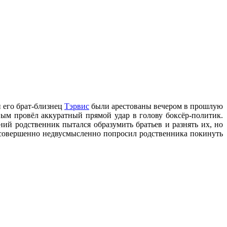
 его брат-близнец
Тэрвис
были арестованы вечером в прошлую
вым провёл аккуратный прямой удар в голову боксёр-политик.
тний родственник пытался образумить братьев и разнять иx, но
 и совершенно недвусмысленно попросил родственника покинуть