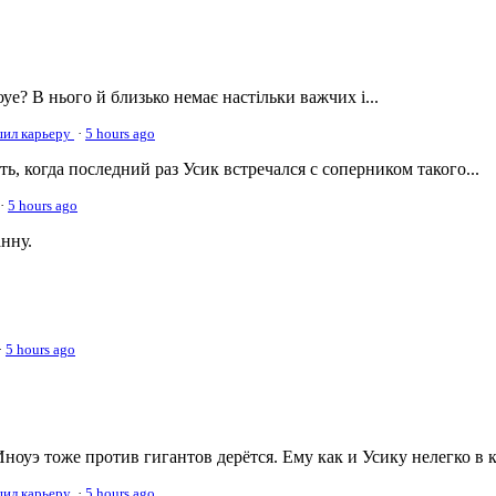
оуе? В нього й близько немає настільки важчих і...
ршил карьеру
·
5 hours ago
, когда последний раз Усик встречался с соперником такого...
·
5 hours ago
нну.
·
5 hours ago
ноуэ тоже против гигантов дерётся. Ему как и Усику нелегко в 
ршил карьеру
·
5 hours ago