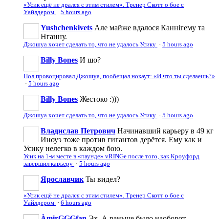
«Усик ещё не дрался с этим стилем». Тренер Скотт о бое с
Уайлдером
·
5 hours ago
Yushchenkivets
Але майже вдалося Каннігему та
Нганну.
Джошуа хочет сделать то, что не удалось Усику
·
5 hours ago
Billy Bones
И шо?
Пол провоцировал Джошуа, пообещал нокаут: «И что ты сделаешь?»
·
5 hours ago
Billy Bones
Жестоко :)))
Джошуа хочет сделать то, что не удалось Усику
·
5 hours ago
Владислав Петрович
Начинавший карьеру в 49 кг
Иноуэ тоже против гигантов дерётся. Ему как и
Усику нелегко в каждом бою.
Усик на 1-м месте в «паунде» vRINGe после того, как Кроуфорд
завершил карьеру
·
5 hours ago
Ярославчик
Ты видел?
«Усик ещё не дрался с этим стилем». Тренер Скотт о бое с
Уайлдером
·
6 hours ago
ÀmirGGGfan
Эх. А раньше было наоборот -