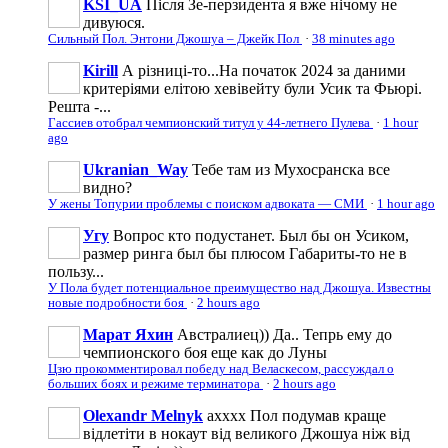
KSI_UA
Після Зе-перзидента я вже нічому не
дивуюся.
Сильный Пол. Энтони Джошуа – Джейк Пол
·
38 minutes ago
Kirill
А різниці-то...На початок 2024 за даними
критеріями елітою хевівейту були Усик та Фьюрі.
Решта -...
Гассиев отобрал чемпионский титул у 44-летнего Пулева
·
1 hour
ago
Ukranian_Way
Тебе там из Мухосранска все
видно?
У жены Топурии проблемы с поиском адвоката — СМИ
·
1 hour ago
Угу
Вопрос кто подустанет. Был бы он Усиком,
размер ринга был бы плюсом Габариты-то не в
пользу...
У Пола будет потенциальное преимущество над Джошуа. Известны
новые подробности боя
·
2 hours ago
Марат Яхин
Австралиец)) Да.. Тепрь ему до
чемпионского боя еще как до Луны
Цзю прокомментировал победу над Веласкесом, рассуждал о
больших боях и режиме терминатора
·
2 hours ago
Olexandr Melnyk
ахххх Пол подумав краще
відлетіти в нокаут від великого Джошуа ніж від