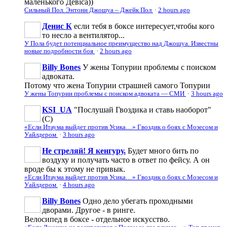
маленького Девіса))
Сильный Пол. Энтони Джошуа – Джейк Пол
·
2 hours ago
Денис К
если тебя в боксе интересует,чтобы кого
то несло а вентилятор...
У Пола будет потенциальное преимущество над Джошуа. Известны
новые подробности боя
·
2 hours ago
Billy Bones
У жены Топурии проблемы с поиском
адвоката.
Потому что жена Топурии страшней самого Топурии
У жены Топурии проблемы с поиском адвоката — СМИ
·
3 hours ago
KSI_UA
"Послушай Гвоздика и ставь наоборот"
(С)
«Если Итаума выйдет против Усика…» Гвоздик о боях с Мозесом и
Уайлдером
·
3 hours ago
Не стреляй! Я кенгуру.
Будет много бить по
воздуху и получать часто в ответ по фейсу. А он
вроде бы к этому не привык.
«Если Итаума выйдет против Усика…» Гвоздик о боях с Мозесом и
Уайлдером
·
4 hours ago
Billy Bones
Одно дело убегать проходными
дворами. Другое - в ринге.
Велосипед в боксе - отдельное искусство.