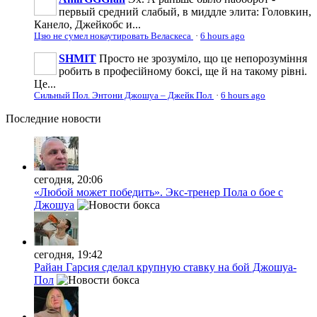
первый средний слабый, в миддле элита: Головкин,
Канело, Джейкобс и...
Цзю не сумел нокаутировать Веласкеса
·
6 hours ago
SHMIT
Просто не зрозуміло, що це непорозуміння
робить в професійному боксі, ще й на такому рівні.
Це...
Сильный Пол. Энтони Джошуа – Джейк Пол
·
6 hours ago
Последние
новости
сегодня, 20:06
«Любой может победить». Экс-тренер Пола о бое с
Джошуа
сегодня, 19:42
Райан Гарсия сделал крупную ставку на бой Джошуа-
Пол