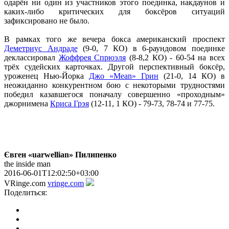
одарён ни один из участников этого поединка, накдаунов и
каких-либо критических для боксёров ситуаций
зафиксировано не было.
В рамках того же вечера бокса американский проспект
Деметриус Андраде
(9-0, 7 КО) в 6-раундовом поединке
деклассировал
Жоффрея Спрюэля
(8-8,2 КО) - 60-54 на всех
трёх судейских карточках. Другой перспективный боксёр,
уроженец Нью-Йорка
Джо «Mean» Грин
(21-0, 14 КО) в
неожиданно конкурентном бою с некоторыми трудностями
победил казавшегося поначалу совершенно «проходным»
джорнимена
Криса Грэя
(12-11, 1 КО) - 79-73, 78-74 и 77-75.
Євген «uarwellian» Пилипенко
the inside man
2016-06-01T12:02:50+03:00
VRinge.com
vringe.com
Поделиться: