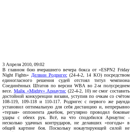
3 Апреля 2010, 09:02
В главном бою вчерашнего вечера бокса от «ESPN2 Friday
Night Fights»
Делвин Родригес
(24-4-2, 14 KO) посредством
единогласного решения судей отстоял титул чемпиона
Соединённых Штатов по версии WBA во 2-м полусреднем
весе.
Майк «Mighty» Арнаутис
(22-4-2, 10) не смог составить
достойной конкуренции визави, уступив по очкам со счётом
108-119, 109-118 и 110-117. Родригес с первого же раунда
установил оптимальную для себя дистанцию и, непрерывно
«терзая» оппонента джебом, регулярно проводил боковые
удары с обеих рук. Всё, на что сподобился Арнаутис -
несколько удачных контрударов, не делавших «погоды» в
общей картине боя. Поскольку нокаутирующей силой не