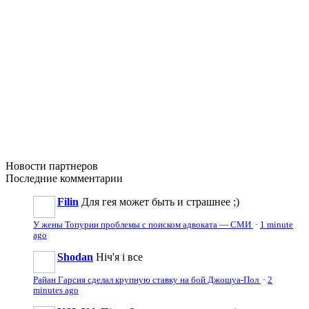
Новости
партнеров
Последние
комментарии
Filin
Для гея может быть и страшнее ;)
У жены Топурии проблемы с поиском адвоката — СМИ
·
1 minute
ago
Shodan
Ніч'я і все
Райан Гарсия сделал крупную ставку на бой Джошуа-Пол
·
2
minutes ago