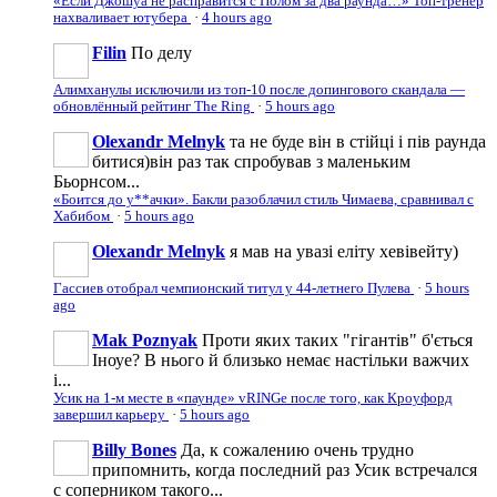
«Если Джошуа не расправится с Полом за два раунда…» Топ-тренер
нахваливает ютубера
·
4 hours ago
Filin
По делу
Алимханулы исключили из топ-10 после допингового скандала —
обновлённый рейтинг The Ring
·
5 hours ago
Olexandr Melnyk
та не буде він в стійці і пів раунда
битися)він раз так спробував з маленьким
Бьорнсом...
«Боится до у**ачки». Бакли разоблачил стиль Чимаева, сравнивал с
Хабибом
·
5 hours ago
Olexandr Melnyk
я мав на увазі еліту хевівейту)
Гассиев отобрал чемпионский титул у 44-летнего Пулева
·
5 hours
ago
Mak Poznyak
Проти яких таких "гігантів" б'ється
Іноуе? В нього й близько немає настільки важчих
і...
Усик на 1-м месте в «паунде» vRINGe после того, как Кроуфорд
завершил карьеру
·
5 hours ago
Billy Bones
Да, к сожалению очень трудно
припомнить, когда последний раз Усик встречался
с соперником такого...