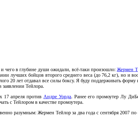
 и чего в глубине души ожидали, всё-таки произошло:
Жермен 
язании лучших бойцов второго среднего веса (до 76,2 кг), но и в
лого 20 лет отдавал все силы боксу. Я буду поддерживать форму 
в заявлении Тейлора.
ix 17 апреля против
Андре Уорда
. Ранее его промоутер Лу ДиБ
чать с Тейлором в качестве промоутера.
венно разумным: Жермен Тейлор за два года с сентября 2007 по