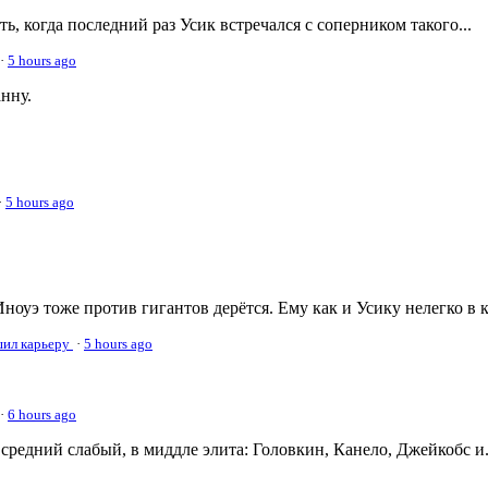
, когда последний раз Усик встречался с соперником такого...
·
5 hours ago
нну.
·
5 hours ago
ноуэ тоже против гигантов дерётся. Ему как и Усику нелегко в 
ршил карьеру
·
5 hours ago
·
6 hours ago
средний слабый, в миддле элита: Головкин, Канело, Джейкобс и.