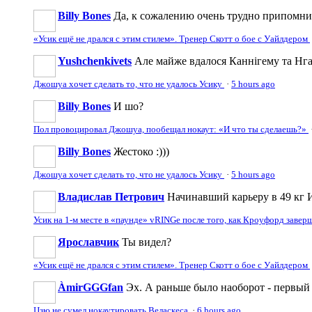
Billy Bones
Да, к сожалению очень трудно припомнить
«Усик ещё не дрался с этим стилем». Тренер Скотт о бое с Уайлдером
Yushchenkivets
Але майже вдалося Каннігему та Нга
Джошуа хочет сделать то, что не удалось Усику
·
5 hours ago
Billy Bones
И шо?
Пол провоцировал Джошуа, пообещал нокаут: «И что ты сделаешь?»
Billy Bones
Жестоко :)))
Джошуа хочет сделать то, что не удалось Усику
·
5 hours ago
Владислав Петрович
Начинавший карьеру в 49 кг И
Усик на 1-м месте в «паунде» vRINGe после того, как Кроуфорд заве
Ярославчик
Ты видел?
«Усик ещё не дрался с этим стилем». Тренер Скотт о бое с Уайлдером
ÀmirGGGfan
Эх. А раньше было наоборот - первый 
Цзю не сумел нокаутировать Веласкеса
·
6 hours ago