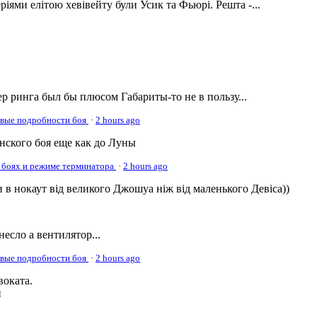
ріями елітою хевівейту були Усик та Фьюрі. Решта -...
р ринга был бы плюсом Габариты-то не в пользу...
овые подробности боя
·
2 hours ago
онского боя еще как до Луны
 боях и режиме терминатора
·
2 hours ago
 в нокаут від великого Джошуа ніж від маленького Девіса))
несло а вентилятор...
овые подробности боя
·
2 hours ago
оката.
и