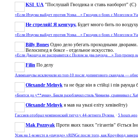
KSI_UA
"Послушай Гвоздика и ставь наоборот" (С)
«Если Итаума выйдет против Усика…» Гвоздик о боях с Мозесом и 
Не стреляй! Я кенгуру.
Будет много бить по воздуху
«Если Итаума выйдет против Усика…» Гвоздик о боях с Мозесом и 
Billy Bones
Одно дело убегать проходными дворами. 
Велосипед в боксе - отдельное искусство.
«Если Джошуа не расправится с Полом за два раунда…» Топ-тренер 
Filin
По делу
Алимханулы исключили из топ-10 после допингового скандала — обн
Olexandr Melnyk
та не буде він в стійці і пів раунд
«Боится до у**ачки». Бакли разоблачил стиль Чимаева, сравнивал с Х
Olexandr Melnyk
я мав на увазі еліту хевівейту)
Гассиев отобрал чемпионский титул у 44-летнего Пулева
·
5 hours ago
Mak Poznyak
Проти яких таких "гігантів" б'ється Ін
Усик на 1-м месте в «паунде» vRINGe после того, как Кроуфорд заве