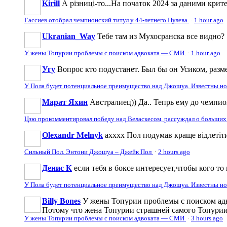
Kirill
А різниці-то...На початок 2024 за даними крите
Гассиев отобрал чемпионский титул у 44-летнего Пулева
·
1 hour ago
Ukranian_Way
Тебе там из Мухосранска все видно?
У жены Топурии проблемы с поиском адвоката — СМИ
·
1 hour ago
Угу
Вопрос кто подустанет. Был бы он Усиком, разме
У Пола будет потенциальное преимущество над Джошуа. Известны н
Марат Яхин
Австралиец)) Да.. Тепрь ему до чемпи
Цзю прокомментировал победу над Веласкесом, рассуждал о больших
Olexandr Melnyk
ахххх Пол подумав краще відлетіти
Сильный Пол. Энтони Джошуа – Джейк Пол
·
2 hours ago
Денис К
если тебя в боксе интересует,чтобы кого то 
У Пола будет потенциальное преимущество над Джошуа. Известны н
Billy Bones
У жены Топурии проблемы с поиском адв
Потому что жена Топурии страшней самого Топури
У жены Топурии проблемы с поиском адвоката — СМИ
·
3 hours ago