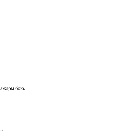
каждом бою.
..