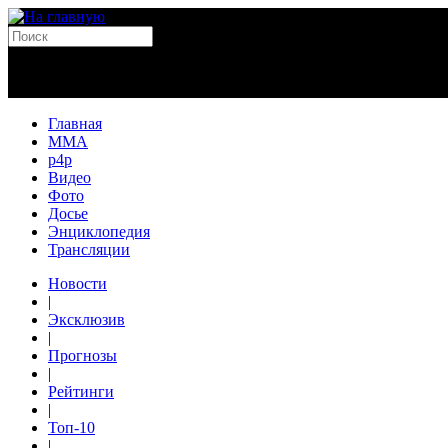
Главная
MMA
p4p
Видео
Фото
Досье
Энциклопедия
Трансляции
Новости
|
Эксклюзив
|
Прогнозы
|
Рейтинги
|
Топ-10
|